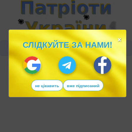
×
СЛІДКУЙТЕ ЗА НАМИ!
не цікавить
вже підписаний