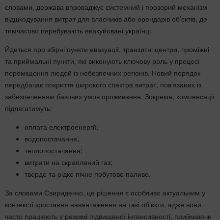
словами, держава впроваджує системний і прозорий механізм
відшкодування витрат для власників або орендарів об’єктів, де
тимчасово перебувають евакуйовані українці.
Йдеться про збірні пункти евакуації, транзитні центри, проміжні
та приймальні пункти, які виконують ключову роль у процесі
переміщення людей із небезпечних регіонів. Новий порядок
передбачає покриття широкого спектра витрат, пов’язаних із
забезпеченням базових умов проживання. Зокрема, компенсації
підлягатимуть:
оплата електроенергії;
водопостачання;
теплопостачання;
витрати на скраплений газ;
тверде та рідке пічне побутове паливо.
За словами Свириденко, це рішення є особливо актуальним у
контексті зростання навантаження на такі об’єкти, адже вони
часто працюють у режимі підвищеної інтенсивності, приймаючи