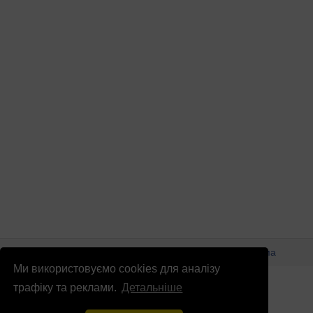
© Патріоти України 2026
Правова інформація
Реклама
Ми використовуємо cookies для аналізу
info
@
patrioty.org.ua
трафіку та реклами.
Детальніше