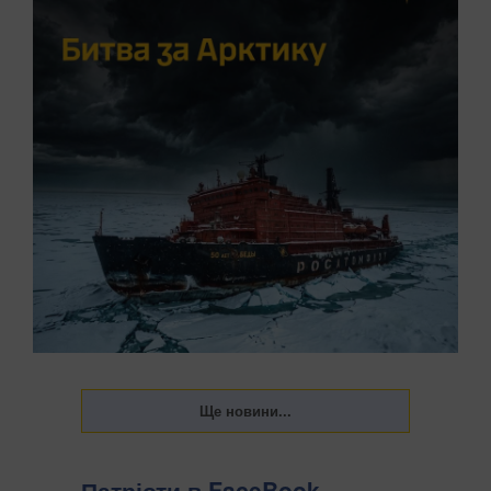
Арктика — перспективний регіон для морської навігації та
видобутку природних ресурсів. Територія Північного
Льодовитого океану, яка донедавна була вкрита товстими
шарами криги й залишалася важкодоступною для
судноплавства, за прогнозами кліматичних мод...
Патріоти в FaceBook