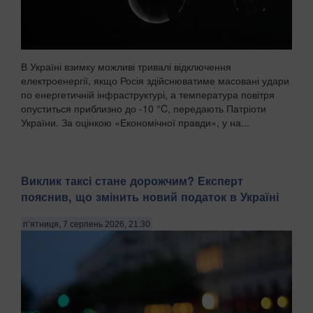
В Україні взимку можливі тривалі відключення
електроенергії, якщо Росія здійснюватиме масовані удари
по енергетичній інфраструктурі, а температура повітря
опуститься приблизно до -10 °C, передають Патріоти
України. За оцінкою «Економічної правди», у на...
Виклик таксі стане дорожчим? Експерт
пояснив, що змінить новий податок в Україні
п’ятниця, 7 серпень 2026, 21:30