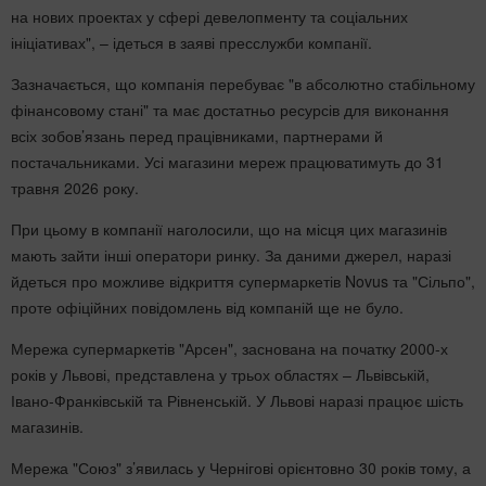
на нових проектах у сфері девелопменту та соціальних
ініціативах", – ідеться в заяві пресслужби компанії.
Зазначається, що компанія перебуває "в абсолютно стабільному
фінансовому стані" та має достатньо ресурсів для виконання
всіх зобов’язань перед працівниками, партнерами й
постачальниками. Усі магазини мереж працюватимуть до 31
травня 2026 року.
При цьому в компанії наголосили, що на місця цих магазинів
мають зайти інші оператори ринку. За даними джерел, наразі
йдеться про можливе відкриття супермаркетів Novus та "Сільпо",
проте офіційних повідомлень від компаній ще не було.
Мережа супермаркетів "Арсен", заснована на початку 2000-х
років у Львові, представлена у трьох областях – Львівській,
Івано-Франківській та Рівненській. У Львові наразі працює шість
магазинів.
Мережа "Союз" з’явилась у Чернігові орієнтовно 30 років тому, а