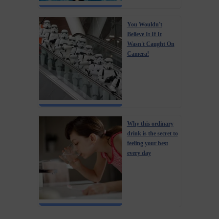
You Wouldn't
Believe It If It
Wasn't Caught On
Camera!
Why this ordinary
drink is the secret to
feeling your best
every day