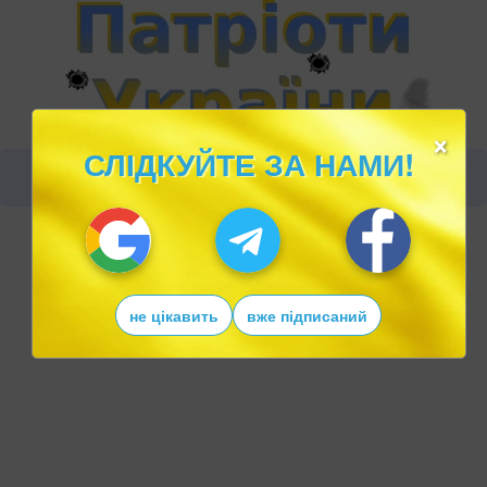
×
СЛІДКУЙТЕ ЗА НАМИ!
не цікавить
вже підписаний