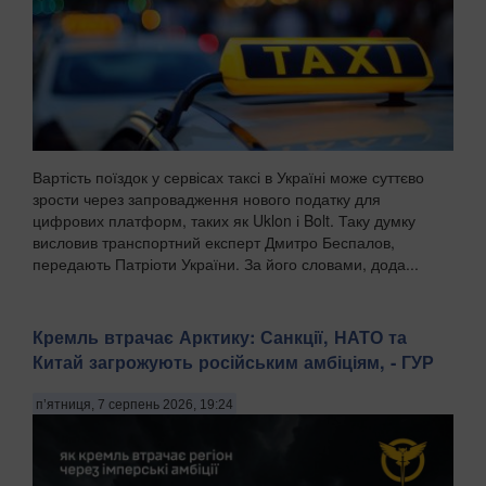
Вартість поїздок у сервісах таксі в Україні може суттєво
зрости через запровадження нового податку для
цифрових платформ, таких як Uklon і Bolt. Таку думку
висловив транспортний експерт Дмитро Беспалов,
передають Патріоти України. За його словами, дода...
Кремль втрачає Арктику: Санкції, НАТО та
Китай загрожують російським амбіціям, - ГУР
п’ятниця, 7 серпень 2026, 19:24