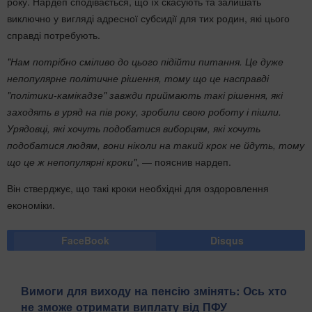
року. Нардеп сподівається, що їх скасують та залишать
виключно у вигляді адресної субсидії для тих родин, які цього
справді потребують.
"Нам потрібно сміливо до цього підійти питання. Це дуже
непопулярне політичне рішення, тому що це насправді
"політики-камікадзе" завжди приймають такі рішення, які
заходять в уряд на пів року, зробили свою роботу і пішли.
Урядовці, які хочуть подобатися виборцям, які хочуть
подобатися людям, вони ніколи на такий крок не йдуть, тому
що це ж непопулярні кроки"
, — пояснив нардеп.
Він стверджує, що такі кроки необхідні для оздоровлення
економіки.
FaceBook
Disqus
Вимоги для виходу на пенсію змінять: Ось хто
не зможе отримати виплату від ПФУ