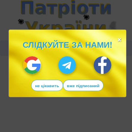
×
СЛІДКУЙТЕ ЗА НАМИ!
не цікавить
вже підписаний