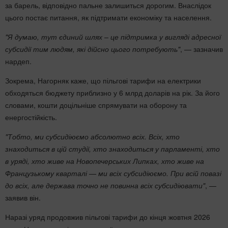
за барель, відповідно пальне залишиться дорогим. Внаслідок
цього постає питання, як підтримати економіку та населення.
"Я думаю, тут єдиний шлях – це підтримка у вигляді адресної
субсидії тим людям, які дійсно цього потребують"
, — зазначив
нардеп.
Зокрема, Нагорняк каже, що пільгові тарифи на електрики
обходяться бюджету приблизно у 6 млрд доларів на рік. За його
словами, кошти доцільніше спрямувати на оборону та
енергостійкість.
"Тобто, ми субсидіюємо абсолютно всіх. Всіх, хто
знаходиться в цій студії, хто знаходиться у парламенті, хто
в уряді, хто живе на Новопечерських Липках, хто живе на
Французькому кварталі — ми всіх субсидіюємо. При всій повазі
до всіх, але держава точно не повинна всіх субсидіювати"
, —
заявив він.
Наразі уряд продовжив пільгові тарифи до кінця жовтня 2026