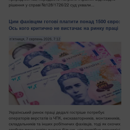
рішення у справі №128/1726/22 суд ухвали...
Цим фахівцям готові платити понад 1500 євро:
Ось кого критично не вистачає на ринку праці
п’ятниця, 7 серпень 2026, 7:12
Український ринок праці дедалі гостріше потребує
операторів верстатів із ЧПК, екскаваторників, монтажників,
складальників та інших робітничих фахівців, тоді як охочих
здобути вищу освіту значно більше, ніж потрібно економіці.