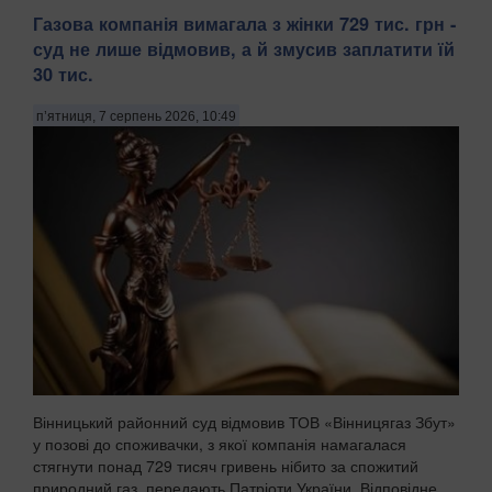
Газова компанія вимагала з жінки 729 тис. грн -
суд не лише відмовив, а й змусив заплатити їй
30 тис.
п’ятниця, 7 серпень 2026, 10:49
Вінницький районний суд відмовив ТОВ «Вінницягаз Збут»
у позові до споживачки, з якої компанія намагалася
стягнути понад 729 тисяч гривень нібито за спожитий
природний газ, передають Патріоти України. Відповідне