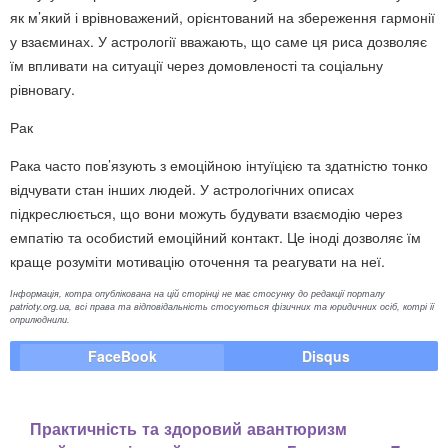
як м’який і врівноважений, орієнтований на збереження гармонії
у взаєминах. У астрології вважають, що саме ця риса дозволяє
їм впливати на ситуації через домовленості та соціальну
рівновагу.
Рак
Рака часто пов’язують з емоційною інтуїцією та здатністю тонко
відчувати стан інших людей. У астрологічних описах
підкреслюється, що вони можуть будувати взаємодію через
емпатію та особистий емоційний контакт. Це іноді дозволяє їм
краще розуміти мотивацію оточення та реагувати на неї.
Інформація, котра опублікована на цій сторінці не має стосунку до редакції порталу
patrioty.org.ua, всі права та відповідальність стосуються фізичних та юридичних осіб, котрі її
оприлюднили.
FaceBook
Disqus
Практичність та здоровий авантюризм