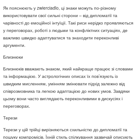
Як пояснюють у zwierciadlo, ці знаки можуть по-різному
використовувати свої сильні сторони – від дипломатії та
чарівності до емоційної інтуїції. Такі риси нерідко проявляються
у переговорах, роботі з людьми та конфліктних ситуаціях, де
важливо швидко адаптуватися та знаходити переконливі
аргументи.
Близнюки
Близнюків вважають знаком, який найкраще працює зі словами
та інформацією. У астрологічних описах їх пов’язують із
швидким мисленням, умінням змінювати підхід залежно від
співрозмовника та легкою адаптацією до нових умов. Завдяки
цьому вони часто виглядають переконливими в дискусіях і
переговорах.
Терези
Терези у цій трійці вирізняються схильністю до дипломатії та
пошуку компромісів. Їхній стиль спілкування зазвичай описують