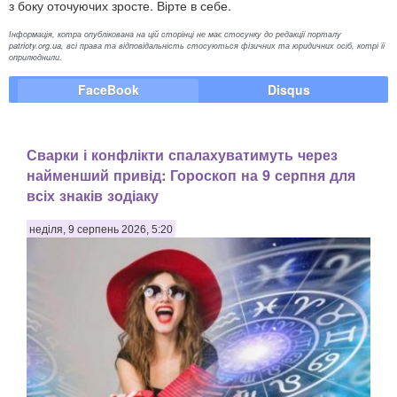
з боку оточуючих зросте. Вірте в себе.
Інформація, котра опублікована на цій сторінці не має стосунку до редакції порталу
patrioty.org.ua, всі права та відповідальність стосуються фізичних та юридичних осіб, котрі її
оприлюднили.
FaceBook
Disqus
Сварки і конфлікти спалахуватимуть через
найменший привід: Гороскоп на 9 серпня для
всіх знаків зодіаку
неділя, 9 серпень 2026, 5:20