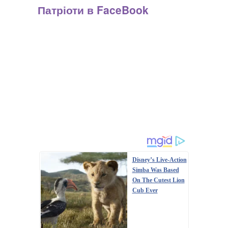
Патріоти в FaceBook
Disney’s Live-Action
Simba Was Based
On The Cutest Lion
Cub Ever