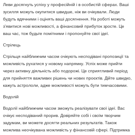
Леви досягнуть успіху у професійній і в особистій сферах. Ваші
зусилля можуть окупитися швидше, ніж ви очікували. Люди
будуть вдячними і оцінять ваші досягнення. На роботі можуть
з'явитися нові можливості, а фінансовий прибуток зросте. Це
ваш час, тож будьте помітними і пропонуйте свої ідеї.
Стрілець
Стрільця найближчим часом очікують несподівані пропозиції та
можливість рухатися у новому напрямку. Успіх може прийти
через активну діяльність або подорожі. Це сприятливий період
для прийняття важливих рішень чи нових проєктів. Дійте швидко,
кажуть астрололи, адже можливості можуть бути тимчасовими.
Водолій
Водолії найближчим часом зможуть реалізувати свої ідеї. Вас
очікує несподіваний прорив. Довіряйте собі і своїм творчим
задумам, ви можете досягти реальних результатів. Також
можлива неочікувана можливість у фінансовій сфері. Підтримка