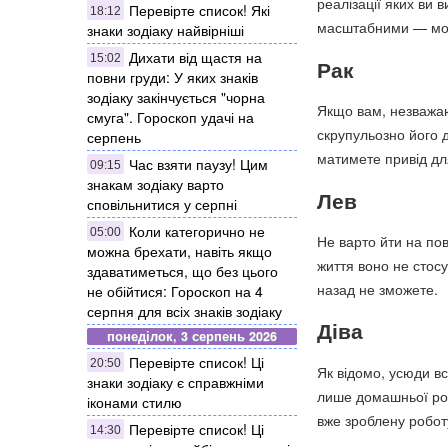
реалізації яких ви 
Перевірте список! Які
18:12
масштабними — мож
знаки зодіаку найвірніші
Дихати від щастя на
15:02
Рак
повни груди: У яких знаків
зодіаку закінчується "чорна
Якщо вам, незважаюч
смуга". Гороскоп удачі на
скрупульозно його д
серпень
матимете привід д
Час взяти паузу! Цим
09:15
знакам зодіаку варто
Лев
сповільнитися у серпні
Коли категорично не
05:00
Не варто йти на пов
можна брехати, навіть якщо
життя воно не стос
здаватиметься, що без цього
назад не зможете.
не обійтися: Гороскоп на 4
серпня для всіх знаків зодіаку
Діва
понеділок, 3 серпень 2026
Перевірте список! Ці
20:50
Як відомо, усюди вс
знаки зодіаку є справжніми
лише домашньої роб
іконами стилю
вже зроблену робот
Перевірте список! Ці
14:30