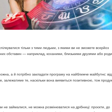
спілкуватися тільки з тими людьми, з якими ви не зможете всерйоз
них обставин — наприклад, коханими, близькими друзями або род
можна, а й потрібно закладати програму на найближче майбутнє: від 
те, залежатиме те, наскільки вона виявиться позитивною, тож проду
ви не займалися, не можна розмінюватися на дрібниці: проєкти, до