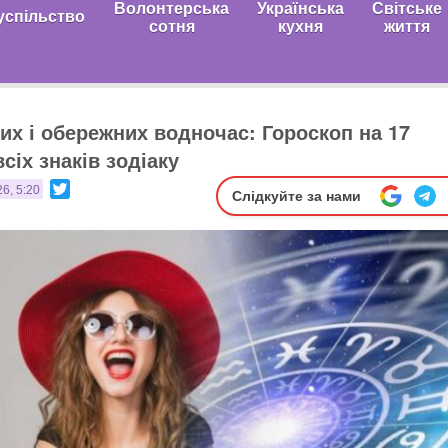
Волонтерська
Українська
Світське
успільство
сотня
кухня
життя
них і обережних водночас: Гороскоп на 17
сіх знаків зодіаку
Twitter
6, 5:20
Слідкуйте за нами