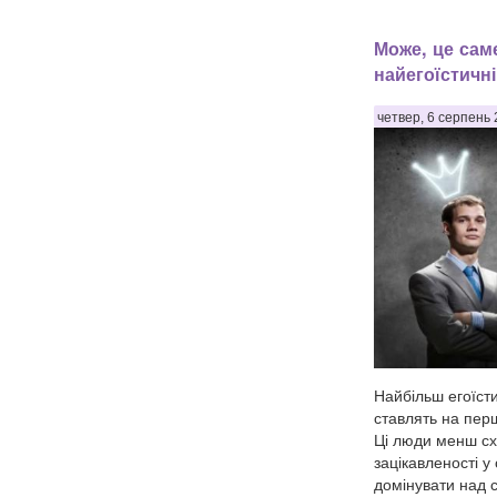
Може, це саме
найегоїстичні
четвер, 6 серпень 
Найбільш егоїсти
ставлять на пер
Ці люди менш сх
зацікавленості у 
домінувати над 