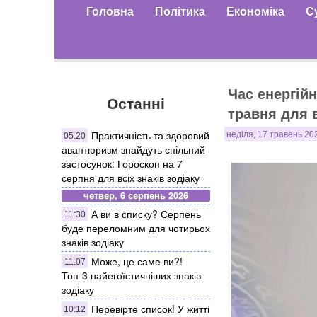
Головна
Політика
Економіка
С
Час енергій
Останні
травня для в
Практичність та здоровий
неділя, 17 травень 202
05:20
авантюризм знайдуть спільний
застосунок: Гороскоп на 7
серпня для всіх знаків зодіаку
четвер, 6 серпень 2026
А ви в списку? Серпень
11:30
буде переломним для чотирьох
знаків зодіаку
Може, це саме ви?!
11:07
Топ-3 найегоїстичніших знаків
зодіаку
Перевірте список! У житті
10:12