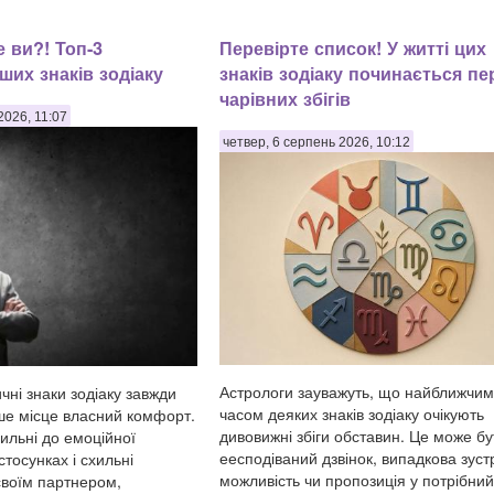
 ви?! Топ-3
Перевірте список! У житті цих
ших знаків зодіаку
знаків зодіаку починається пе
чарівних збігів
2026, 11:07
четвер, 6 серпень 2026, 10:12
Астрологи зауважуть, що найближчим
чні знаки зодіаку завжди
часом деяких знаків зодіаку очікують
ше місце власний комфорт.
дивовижні збіги обставин. Це може бу
ильні до емоційної
еесподіваний дзвінок, випадкова зустр
стосунках і схильні
можливість чи пропозиція у потрібний
своїм партнером,