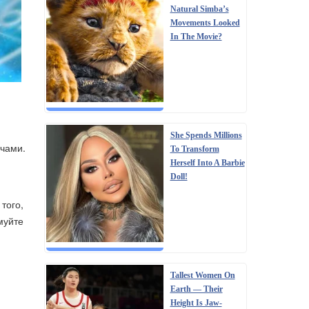
Natural Simba’s
Movements Looked
In The Movie?
She Spends Millions
ичами.
To Transform
Herself Into A Barbie
Doll!
того,
муйте
Tallest Women On
Earth — Their
Height Is Jaw-