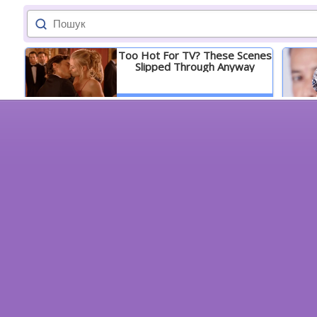
Too Hot For TV? These Scenes
Slipped Through Anyway
Детальніше