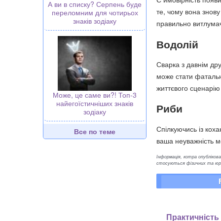
А ви в списку? Серпень буде
те, чому вона знов
переломним для чотирьох
знаків зодіаку
правильно витлума
Водолій
Сварка з давнім др
може стати фатальн
життєвого сценарію
Може, це саме ви?! Топ-3
найегоїстичніших знаків
Риби
зодіаку
Спілкуючись із коха
Все по теме
ваша неуважність м
Інформація, котра опублікован
стосуються фізичних та юрид
Практичність