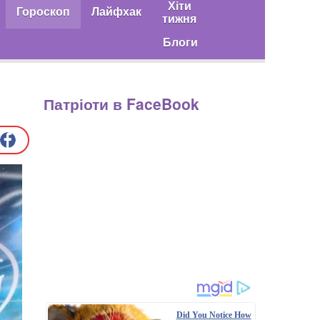
Хіти
Гороскоп
Лайфхак
тижня
Блоги
Патріоти в FaceBook
Did You Notice How