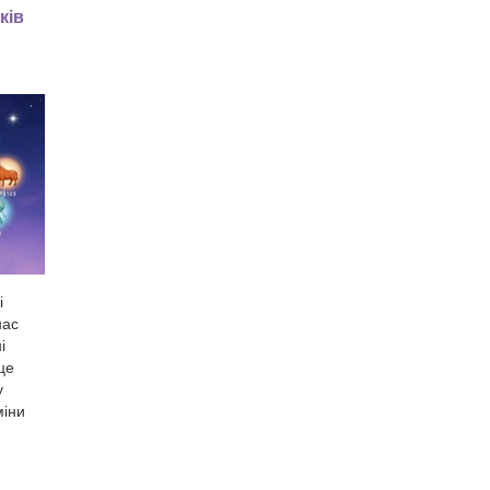
ків
і
нас
і
це
у
міни