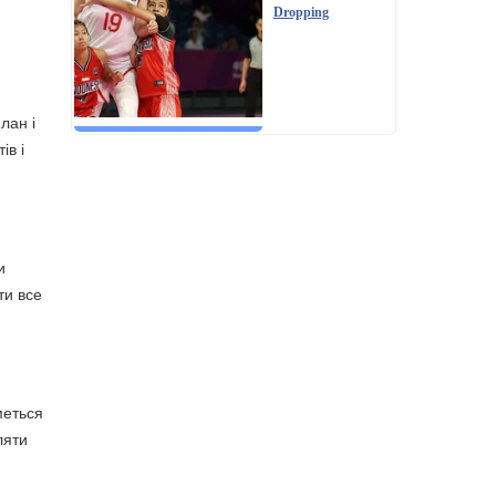
Dropping
лан і
ів і
и
ти все
меться
ляти