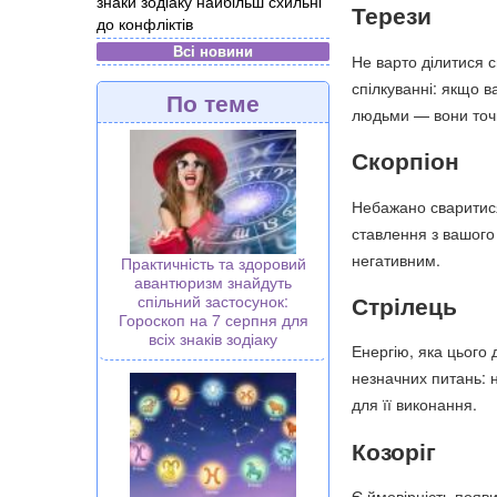
знаки зодіаку найбільш схильні
Терези
до конфліктів
Всі новини
Не варто ділитися 
спілкуванні: якщо в
По теме
людьми — вони точн
Скорпіон
Небажано сваритися
ставлення з вашого
негативним.
Практичність та здоровий
авантюризм знайдуть
Стрілець
спільний застосунок:
Гороскоп на 7 серпня для
всіх знаків зодіаку
Енергію, яка цього
незначних питань: 
для її виконання.
Козоріг
Є ймовірність появ