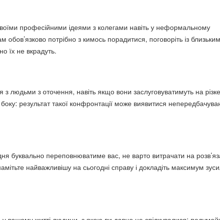
своїми професійними ідеями з колегами навіть у неформальному
ам обов’язково потрібно з кимось порадитися, поговоріть із близьки
о їх не вкрадуть.
 з людьми з оточення, навіть якщо вони заслуговуватимуть на різк
 боку: результат такої конфронтації може виявитися непередбачува
 дня буквально переповнюватиме вас, не варто витрачати на розв’я
намітьте найважливішу на сьогодні справу і докладіть максимум зус
и у вашому житті людини, з якою ви давно не спілкувалися: подумай