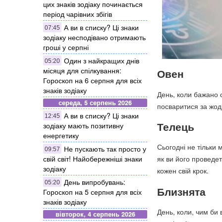
цих знаків зодіаку починається
період чарівних збігів
А ви в списку? Ці знаки
07:45
зодіаку несподівано отримають
гроші у серпні
Один з найкращих днів
05:20
місяця для спілкування:
Овен
Гороскоп на 6 серпня для всіх
знаків зодіаку
День, коли бажано 
середа, 5 серпень 2026
посваритися за жод
А ви в списку? Ці знаки
12:45
Телець
зодіаку мають позитивну
енергетику
Сьогодні не тільки 
Не пускають так просто у
09:57
свій світ! Найобережніші знаки
як ви його проведе
зодіаку
кожен свій крок.
День випробувань:
05:20
Близнята
Гороскоп на 5 серпня для всіх
знаків зодіаку
День, коли, чим би 
вівторок, 4 серпень 2026