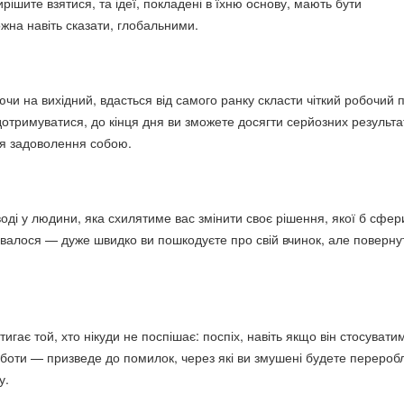
вирішите взятися, та ідеї, покладені в їхню основу, мають бути
на навіть сказати, глобальними.
и на вихідний, вдасться від самого ранку скласти чіткий робочий п
отримуватися, до кінця дня ви зможете досягти серйозних результат
ля задоволення собою.
оді у людини, яка схилятиме вас змінити своє рішення, якої б сфер
увалося — дуже швидко ви пошкодуєте про свій вчинок, але поверну
тигає той, хто нікуди не поспішає: поспіх, навіть якщо він стосувати
оти — призведе до помилок, через які ви змушені будете перероб
у.