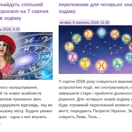
найдуть спільний
переломним для чотирьох зна
Гороскоп на 7 серпня
зодіаку
ів зодіаку
четвер, 6 серпень 2026, 11:30
ь 2026, 5:20
У серпні 2026 року очікуються важлив
астрологічні події, які спонукатимуть 
ного налаштування,
завершити старе і прийняти доленосн
ей та нових знайомств
рішення. Для чотирьох знаків зодіаку 
чатком приємних змін.
буде справжній переломний момент 
дарувати відповідь, яку ви
житті, передають Патріоти України. З
іншому місці. Будьте уважні
очікують Лева, Тель...
аз - одна з них влучить
..