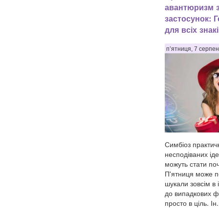
авантюризм з
застосунок: 
для всіх знак
п’ятниця, 7 серпен
Симбіоз практич
несподіваних ід
можуть стати по
П'ятниця може по
шукали зовсім в 
до випадкових фр
просто в ціль. Ін.