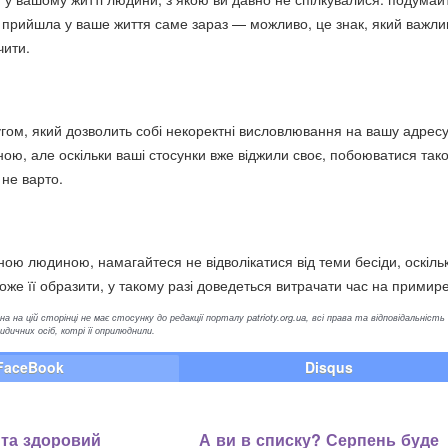
у прийшла у ваше життя саме зараз — можливо, це знак, який важли
чити.
угом, який дозволить собі некоректні висловлювання на вашу адресу
ою, але оскільки ваші стосунки вже віджили своє, побоюватися так
 не варто.
ною людиною, намагайтеся не відволікатися від теми бесіди, оскіль
оже її образити, у такому разі доведеться витрачати час на примир
а на цій сторінці не має стосунку до редакції порталу patrioty.org.ua, всі права та відповідальність
ичних осіб, котрі її оприлюднили.
FaceBook
Disqus
 та здоровий
А ви в списку? Серпень буде