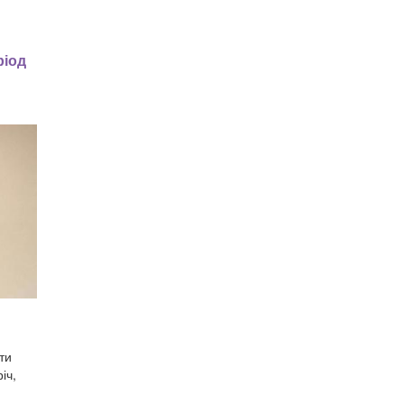
ріод
ти
іч,