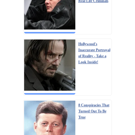
Real Life Criminals
Hollywood's
Inaccurate Portrayal
of Reality - Take a
Look Inside!
8 Conspiracies That
Turned Out To Be
True