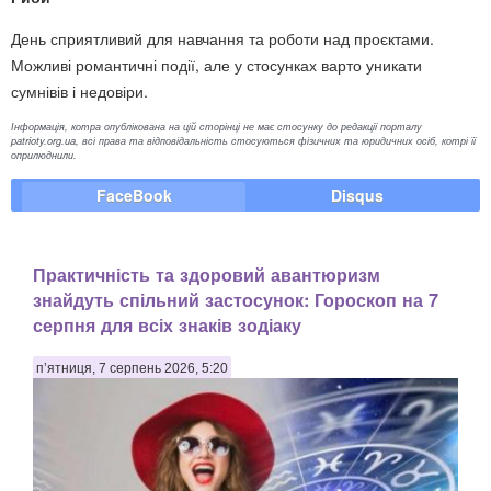
День сприятливий для навчання та роботи над проєктами.
Можливі романтичні події, але у стосунках варто уникати
сумнівів і недовіри.
Інформація, котра опублікована на цій сторінці не має стосунку до редакції порталу
patrioty.org.ua, всі права та відповідальність стосуються фізичних та юридичних осіб, котрі її
оприлюднили.
FaceBook
Disqus
Практичність та здоровий авантюризм
знайдуть спільний застосунок: Гороскоп на 7
серпня для всіх знаків зодіаку
п’ятниця, 7 серпень 2026, 5:20