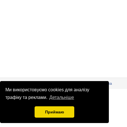
© Патріоти України 2026
Правова інформація
Реклама
Ми використовуємо cookies для аналізу
info
@
patrioty.org.ua
трафіку та реклами.
Детальніше
Приймаю