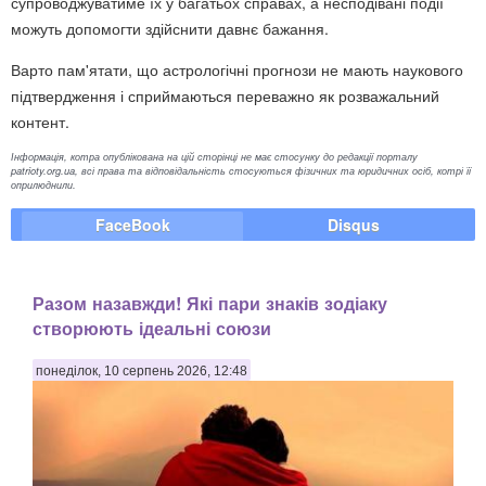
супроводжуватиме їх у багатьох справах, а несподівані події
можуть допомогти здійснити давнє бажання.
Варто пам'ятати, що астрологічні прогнози не мають наукового
підтвердження і сприймаються переважно як розважальний
контент.
Інформація, котра опублікована на цій сторінці не має стосунку до редакції порталу
patrioty.org.ua, всі права та відповідальність стосуються фізичних та юридичних осіб, котрі її
оприлюднили.
FaceBook
Disqus
Разом назавжди! Які пари знаків зодіаку
створюють ідеальні союзи
понеділок, 10 серпень 2026, 12:48