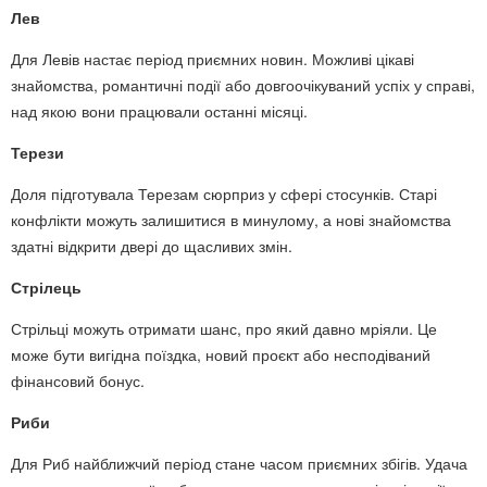
Лев
Для Левів настає період приємних новин. Можливі цікаві
знайомства, романтичні події або довгоочікуваний успіх у справі,
над якою вони працювали останні місяці.
Терези
Доля підготувала Терезам сюрприз у сфері стосунків. Старі
конфлікти можуть залишитися в минулому, а нові знайомства
здатні відкрити двері до щасливих змін.
Стрілець
Стрільці можуть отримати шанс, про який давно мріяли. Це
може бути вигідна поїздка, новий проєкт або несподіваний
фінансовий бонус.
Риби
Для Риб найближчий період стане часом приємних збігів. Удача