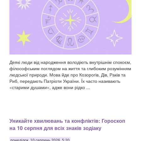
Деякі люди від народження володіють внутрішнім спокоєм,
філософським поглядом на життя та глибоким розумінням
людської природи. Мова йде про Козорогів, Дів, Раків та
Риб, передають Патріоти України. Їх часто називають
«старими душами», адже вони рідко ...
Уникайте хвилювань та конфліктів: Гороскоп
на 10 серпня для всіх знаків зодіаку
понеділок, 10 серпень 2026, 5:20