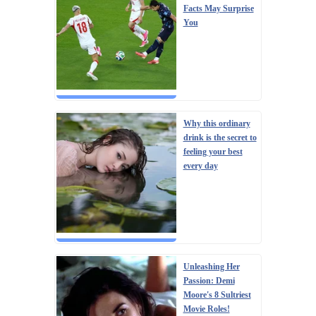
Facts May Surprise
You
Why this ordinary
drink is the secret to
feeling your best
every day
Unleashing Her
Passion: Demi
Moore's 8 Sultriest
Movie Roles!