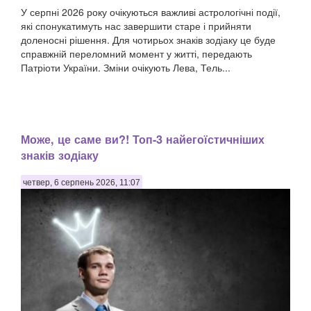
У серпні 2026 року очікуються важливі астрологічні події,
які спонукатимуть нас завершити старе і прийняти
доленосні рішення. Для чотирьох знаків зодіаку це буде
справжній переломний момент у житті, передають
Патріоти України. Зміни очікують Лева, Тель...
Може, це саме ви?! Топ-3 найегоїстичніших
знаків зодіаку
четвер, 6 серпень 2026, 11:07