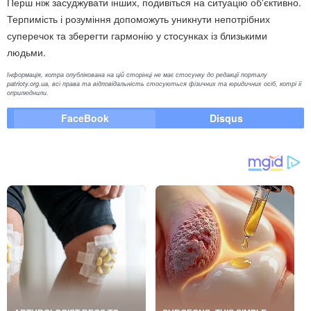
Перш ніж засуджувати інших, подивіться на ситуацію об'єктивно.
Терпимість і розуміння допоможуть уникнути непотрібних
суперечок та зберегти гармонію у стосунках із близькими
людьми.
Інформація, котра опублікована на цій сторінці не має стосунку до редакції порталу
patrioty.org.ua, всі права та відповідальність стосуються фізичних та юридичних осіб, котрі її
оприлюднили.
FaceBook
Disqus