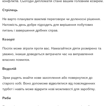
конфліктів. Сьогодні дипломатія стане вашим головним козирем.
Стрілець
Не варто планувати важливі переговори чи доленосні рішення.
Натомість день добре підходить для вирішення побутових
питань і завершення дрібних справ.
Козоріг
Поспіх може зіграти проти вас. Намагайтеся діяти розмірено та
уважно, інакше доведеться витрачати час на виправлення
власних помилок.
Водолій
Зірки радять знайти нове захоплення або повернутися до
старого хобі. Воно допоможе відволіктися від повсякденних
турбот і навіть може відкрити нові можливості для заробітку.
Риби