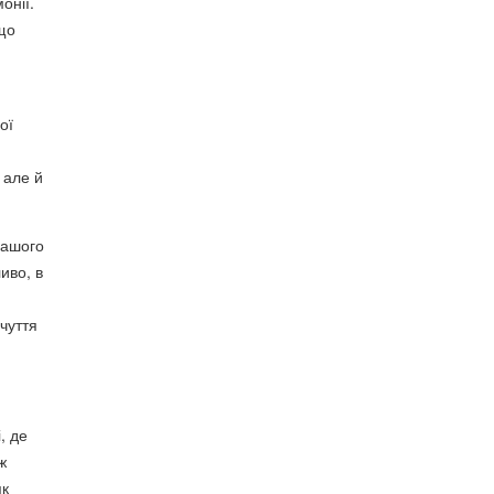
онії.
що
ої
 але й
вашого
иво, в
чуття
, де
ж
як