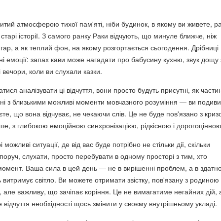
итий атмосферою тихої пам'яті, ніби будинок, в якому ви живете, р
старі історії. З самого ранку Раки відчують, що минуле ближче, ніж
гар, а як теплий фон, на якому розгортається сьогодення. Дрібниці
і емоції: запах кави може нагадати про бабусину кухню, звук дощу 
 вечори, коли ви слухали казки.
тися аналізувати ці відчуття, вони просто будуть присутні, як части
анні з близькими можливі моменти мовчазного розуміння — ви подив
єте, що вона відчуває, не чекаючи слів. Це не буде пов'язано з кри
ше, з глибокою емоційною синхронізацією, рідкісною і дорогоцінною
можливі ситуації, де від вас буде потрібно не стільки дії, скільки
поруч, слухати, просто перебувати в одному просторі з тим, хто
омент. Ваша сила в цей день — не в вирішенні проблем, а в здатнос
ь витримує світло. Ви можете отримати звістку, пов'язану з родиною
, але важливу, що зачіпає коріння. Це не вимагатиме негайних дій, 
 відчуття необхідності щось змінити у своєму внутрішньому укладі.