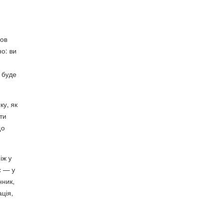
мов
но: ви
в буде
ку, як
ти
що
іж у
с — у
нник,
ація,