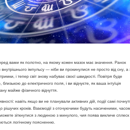
еред вами як полотно, на якому кожен мазок має значення. Ранок
я внутрішнього імпульсу — ніби ви прокинулися не просто від сну, а 
тримки, і тепер світ знову набуває своєї швидкості. Повітря буде
 близькою до електричного поля, і ви відчуєте, як ваша інтуїція
ану майже фізичного відчуття.
вності: навіть якщо ви не планували активних дій, події самі почнут
до рішучих кроків. Взаємодії з оточуючими будуть насиченими, часо
можете зіткнутися з людиною з минулого, чия поява викличе сплеск
аються логічному поясненню.