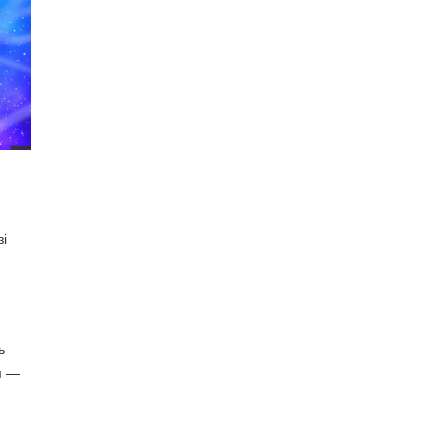
зі
ь
м —