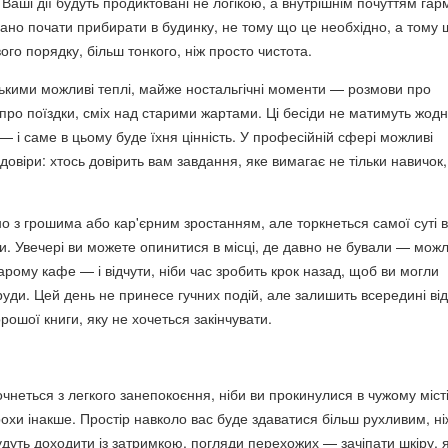
Ваші дії будуть продиктовані не логікою, а внутрішнім почуттям гарм
ано почати прибирати в будинку, не тому що це необхідно, а тому 
ого порядку, більш тонкого, ніж просто чистота.
изькими можливі теплі, майже ностальгічні моменти — розмови про
про поїздки, сміх над старими жартами. Ці бесіди не матимуть жодн
 — і саме в цьому буде їхня цінність. У професійній сфері можливі
довіри: хтось довірить вам завдання, яке вимагає не тільки навичок,
но з грошима або кар'єрним зростанням, але торкнеться самої суті 
и. Увечері ви можете опинитися в місці, де давно не бували — можл
старому кафе — і відчути, ніби час зробить крок назад, щоб ви могли
руди. Цей день не принесе гучних подій, але залишить всередині від
орошої книги, яку не хочеться закінчувати.
чнеться з легкого занепокоєння, ніби ви прокинулися в чужому місті
охи інакше. Простір навколо вас буде здаватися більш рухливим, ні
удуть доходити із затримкою, погляди перехожих — зачіпати шкіру, 