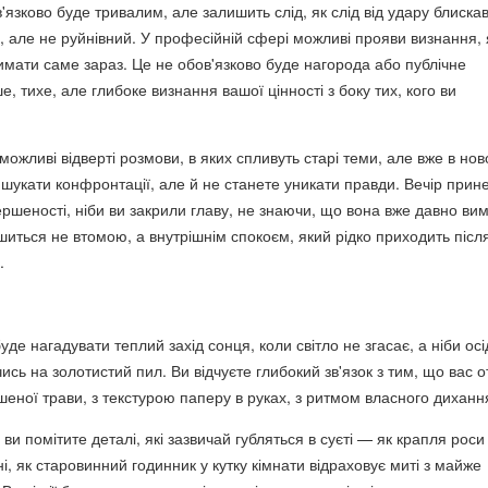
'язково буде тривалим, але залишить слід, як слід від удару блиска
ий, але не руйнівний. У професійній сфері можливі прояви визнання, 
римати саме зараз. Це не обов'язково буде нагорода або публічне
, тихе, але глибоке визнання вашої цінності з боку тих, кого ви
можливі відверті розмови, в яких спливуть старі теми, але вже в но
е шукати конфронтації, але й не станете уникати правди. Вечір прин
ершеності, ніби ви закрили главу, не знаючи, що вона вже давно ви
шиться не втомою, а внутрішнім спокоєм, який рідко приходить післ
.
де нагадувати теплий захід сонця, коли світло не згасає, а ніби осі
сь на золотистий пил. Ви відчуєте глибокий зв'язок з тим, що вас о
шеної трави, з текстурою паперу в руках, з ритмом власного диханн
 ви помітите деталі, які зазвичай губляться в суєті — як крапля роси
і, як старовинний годинник у кутку кімнати відраховує миті з майже