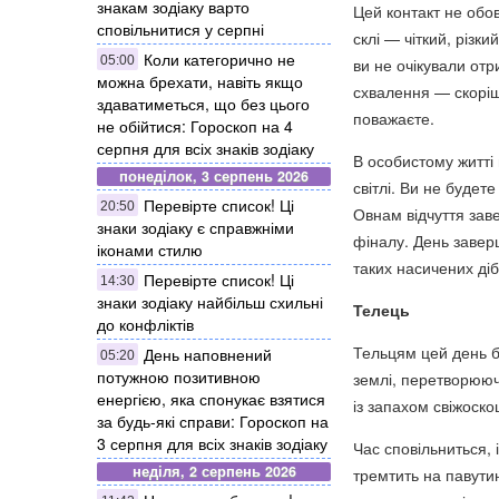
знакам зодіаку варто
Цей контакт не обов
сповільнитися у серпні
склі — чіткий, різк
Коли категорично не
05:00
ви не очікували от
можна брехати, навіть якщо
схвалення — скоріше
здаватиметься, що без цього
поважаєте.
не обійтися: Гороскоп на 4
серпня для всіх знаків зодіаку
В особистому житті 
понеділок, 3 серпень 2026
світлі. Ви не будет
Перевірте список! Ці
20:50
Овнам відчуття зав
знаки зодіаку є справжніми
фіналу. День завер
іконами стилю
таких насичених діб
Перевірте список! Ці
14:30
знаки зодіаку найбільш схильні
Телець
до конфліктів
Тельцям цей день бу
День наповнений
05:20
потужною позитивною
землі, перетворюючи
енергією, яка спонукає взятися
із запахом свіжоско
за будь-які справи: Гороскоп на
3 серпня для всіх знаків зодіаку
Час сповільниться, і
неділя, 2 серпень 2026
тремтить на павутин