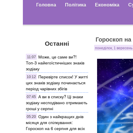
Головна
Політика
Економіка
С
Гороскоп на 
Останні
понеділок, 1 вересень
Може, це саме ви?!
11:07
Топ-3 найегоїстичніших знаків
зодіаку
Перевірте список! У житті
10:12
цих знаків зодіаку починається
період чарівних збігів
А ви в списку? Ці знаки
07:45
зодіаку несподівано отримають
гроші у серпні
Один з найкращих днів
05:20
місяця для спілкування:
Гороскоп на 6 серпня для всіх