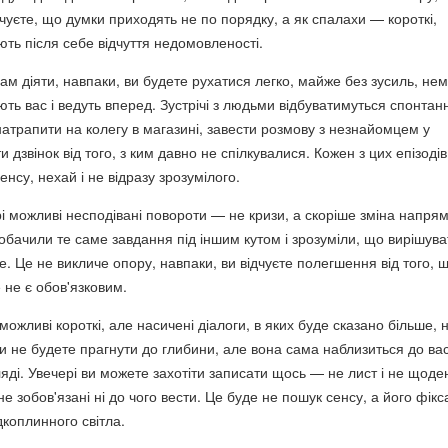
дчуєте, що думки приходять не по порядку, а як спалахи — короткі,
ють після себе відчуття недомовленості.
ам діяти, навпаки, ви будете рухатися легко, майже без зусиль, не
ють вас і ведуть вперед. Зустрічі з людьми відбуватимуться спонтан
атрапити на колегу в магазині, завести розмову з незнайомцем у
и дзвінок від того, з ким давно не спілкувалися. Кожен з цих епізоді
енсу, нехай і не відразу зрозумілого.
і можливі несподівані повороти — не кризи, а скоріше зміна напрям
обачили те саме завдання під іншим кутом і зрозуміли, що вирішува
е. Це не викличе опору, навпаки, ви відчуєте полегшення від того, 
 не є обов'язковим.
можливі короткі, але насичені діалоги, в яких буде сказано більше, н
Ви не будете прагнути до глибини, але вона сама наблизиться до ва
огляді. Увечері ви можете захотіти записати щось — не лист і не щоде
не зобов'язані ні до чого вести. Це буде не пошук сенсу, а його фікс
коплинного світла.