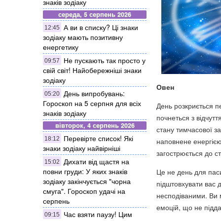
знаків зодіаку
середа, 5 серпень 2026
А ви в списку? Ці знаки
12:45
зодіаку мають позитивну
енергетику
Не пускають так просто у
09:57
свій світ! Найобережніші знаки
зодіаку
Овен
День випробувань:
05:20
Гороскоп на 5 серпня для всіх
День розкриється п
знаків зодіаку
почнеться з відчутт
вівторок, 4 серпень 2026
стану тимчасової за
Перевірте список! Які
18:12
наповнене енергією,
знаки зодіаку найвірніші
загострюється до ст
Дихати від щастя на
15:02
повни груди: У яких знаків
Це не день для паси
зодіаку закінчується "чорна
підштовхувати вас 
смуга". Гороскоп удачі на
несподіваними. Ви 
серпень
емоцій, що не підд
Час взяти паузу! Цим
09:15