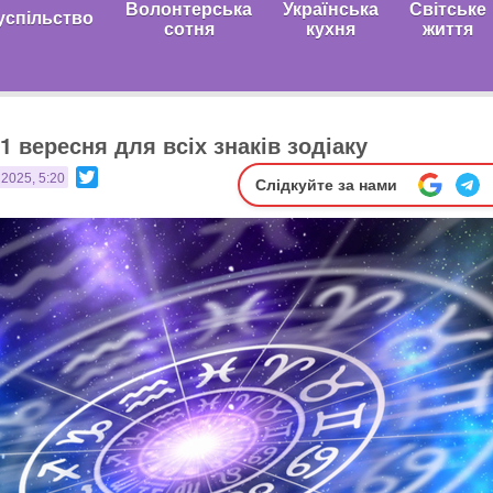
Волонтерська
Українська
Світське
успільство
сотня
кухня
життя
1 вересня для всіх знаків зодіаку
Twitter
 2025, 5:20
Слідкуйте за нами