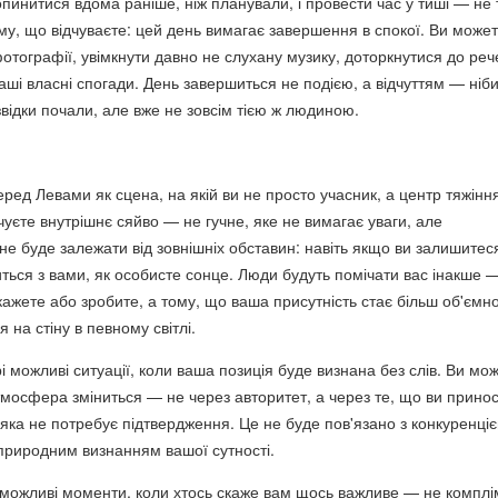
пинитися вдома раніше, ніж планували, і провести час у тиші — не 
му, що відчуваєте: цей день вимагає завершення в спокої. Ви може
отографії, увімкнути давно не слухану музику, доторкнутися до рече
ваші власні спогади. День завершиться не подією, а відчуттям — ніби
відки почали, але вже не зовсім тією ж людиною.
ред Левами як сцена, на якій ви не просто учасник, а центр тяжіння
чуєте внутрішнє сяйво — не гучне, яке не вимагає уваги, але
не буде залежати від зовнішніх обставин: навіть якщо ви залишитес
ться з вами, як особисте сонце. Люди будуть помічати вас інакше 
кажете або зробите, а тому, що ваша присутність стає більш об'ємн
я на стіну в певному світлі.
 можливі ситуації, коли ваша позиція буде визнана без слів. Ви мо
 атмосфера зміниться — не через авторитет, а через те, що ви принос
 яка не потребує підтвердження. Це не буде пов'язано з конкуренці
 природним визнанням вашої сутності.
 можливі моменти, коли хтось скаже вам щось важливе — не комплі