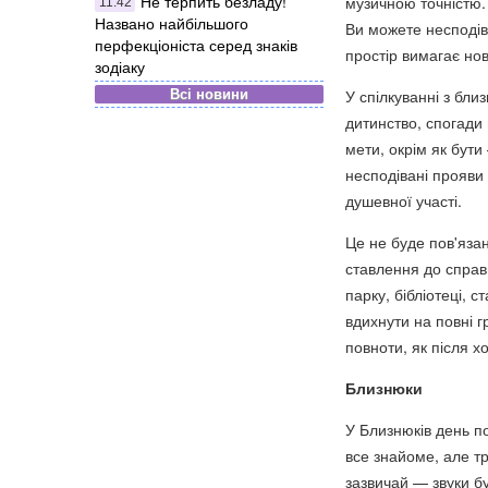
Не терпить безладу!
музичною точністю. 
11:42
Названо найбільшого
Ви можете несподів
перфекціоніста серед знаків
простір вимагає нов
зодіаку
Всі новини
У спілкуванні з бл
дитинство, спогади 
мети, окрім як бути
несподівані прояви 
душевної участі.
Це не буде пов'яза
ставлення до справ
парку, бібліотеці, 
вдихнути на повні г
повноти, як після х
Близнюки
У Близнюків день по
все знайоме, але тр
зазвичай — звуки б