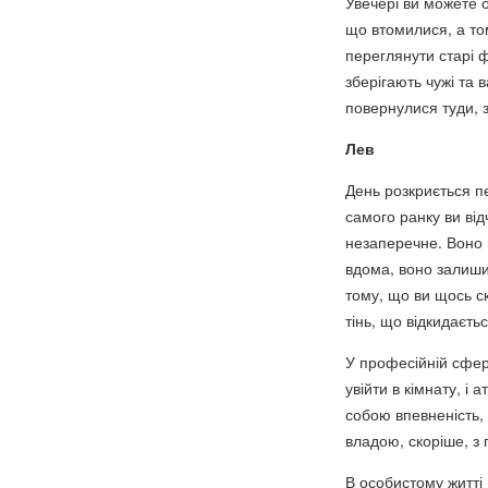
Увечері ви можете о
що втомилися, а то
переглянути старі ф
зберігають чужі та 
повернулися туди, з
Лев
День розкриється пе
самого ранку ви від
незаперечне. Воно 
вдома, воно залиши
тому, що ви щось с
тінь, що відкидаєтьс
У професійній сфері
увійти в кімнату, і
собою впевненість,
владою, скоріше, з
В особистому житті