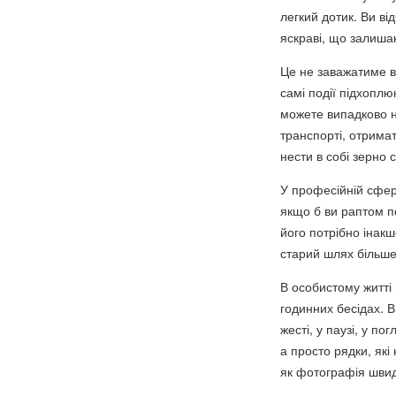
легкий дотик. Ви ві
яскраві, що залиша
Це не заважатиме в
самі події підхоплю
можете випадково н
транспорті, отримат
нести в собі зерно с
У професійній сфер
якщо б ви раптом п
його потрібно інакш
старий шлях більше
В особистому житті 
годинних бесідах. 
жесті, у паузі, у п
а просто рядки, які 
як фотографія швид