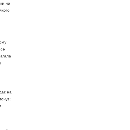
вки на
якого
вому
есе
магала
я
дає на
точує:
я.