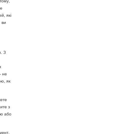
тому,
те
й, які
 ви
. З
я
— не
ою, як
жете
ите з
єю або
мент,