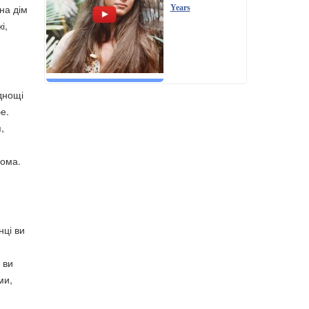
на дім
Years
і,
днощі
е.
,
дома.
нці ви
 ви
ми,