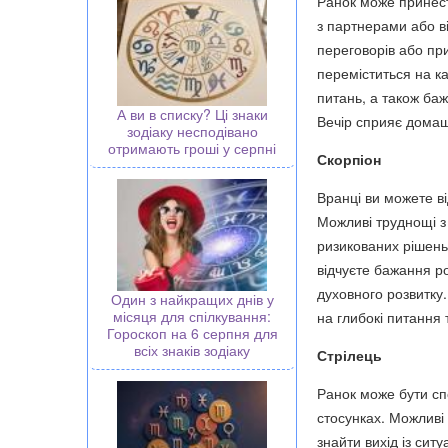
Ранок може принест
з партнерами або в
переговорів або пр
переміститься на ка
питань, а також ба
А ви в списку? Ці знаки
Вечір сприяє домаш
зодіаку несподівано
отримають гроші у серпні
Скорпіон
Вранці ви можете в
Можливі труднощі з
ризикованих рішень
відчуєте бажання р
духовного розвитку
Один з найкращих днів у
місяця для спілкування:
на глибокі питання 
Гороскоп на 6 серпня для
всіх знаків зодіаку
Стрілець
Ранок може бути сп
стосунках. Можливі 
знайти вихід із сит