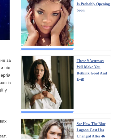
Is Probably Opening
Soon
не за
These 9 Actresses
и під
Will Make You
Rethink Good And
ергія
Evil!
ас із
ії у
вих
See How The Blue
Lagoon Cast Has
рат.
Changed After 46