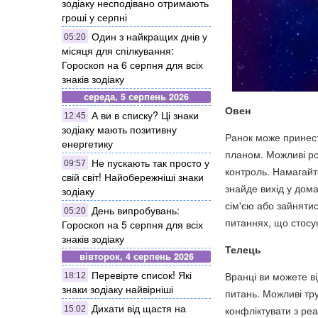
зодіаку несподівано отримають
гроші у серпні
Один з найкращих днів у
05:20
місяця для спілкування:
Гороскоп на 6 серпня для всіх
знаків зодіаку
середа, 5 серпень 2026
Овен
А ви в списку? Ці знаки
12:45
зодіаку мають позитивну
Ранок може принест
енергетику
планом. Можливі роз
Не пускають так просто у
09:57
контроль. Намагайт
свій світ! Найобережніші знаки
знайде вихід у дома
зодіаку
сім'єю або зайнятис
День випробувань:
05:20
питаннях, що стосу
Гороскоп на 5 серпня для всіх
знаків зодіаку
Телець
вівторок, 4 серпень 2026
Перевірте список! Які
Вранці ви можете в
18:12
знаки зодіаку найвірніші
питань. Можливі тр
Дихати від щастя на
конфліктувати з ре
15:02