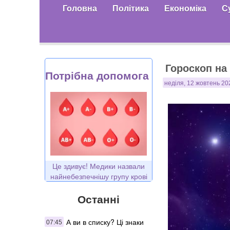
Головна
Політика
Економіка
С
Гороскоп на 
Потрібна допомога
неділя, 12 жовтень 20
Це здивує! Медики назвали
найнебезпечнішу групу крові
Останні
А ви в списку? Ці знаки
07:45