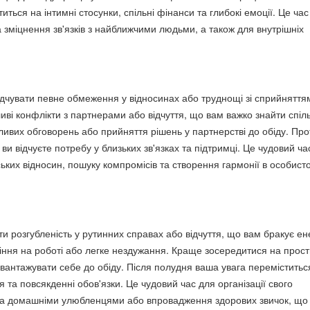
иться на інтимні стосунки, спільні фінанси та глибокі емоції. Це час
а зміцнення зв'язків з найближчими людьми, а також для внутрішніх
ідчувати певне обмеження у відносинах або труднощі зі сприйняття
иві конфлікти з партнерами або відчуття, що вам важко знайти спіл
ливих обговорень або прийняття рішень у партнерстві до обіду. Про
ви відчуєте потребу у близьких зв'язках та підтримці. Це чудовий ча
ьких відносин, пошуку компромісів та створення гармонії в особист
 розгубленість у рутинних справах або відчуття, що вам бракує ене
ння на роботі або легке нездужання. Краще зосередитися на прост
евантажувати себе до обіду. Після полудня ваша увага переміститьс
я та повсякденні обов'язки. Це чудовий час для організації свого
 за домашніми улюбленцями або впровадження здорових звичок, що