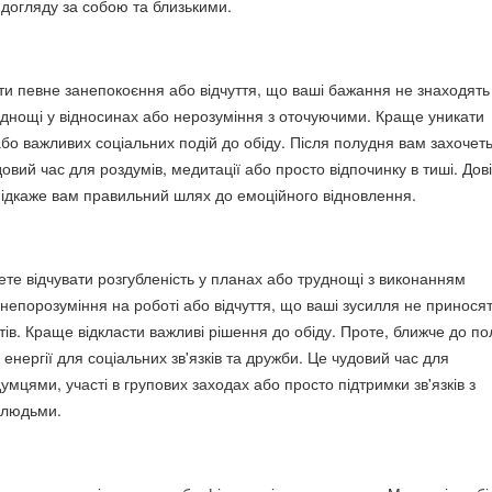
 догляду за собою та близькими.
и певне занепокоєння або відчуття, що ваші бажання не знаходять
руднощі у відносинах або нерозуміння з оточуючими. Краще уникати
або важливих соціальних подій до обіду. Після полудня вам захочет
овий час для роздумів, медитації або просто відпочинку в тиші. Дов
а підкаже вам правильний шлях до емоційного відновлення.
ете відчувати розгубленість у планах або труднощі з виконанням
 непорозуміння на роботі або відчуття, що ваші зусилля не принося
тів. Краще відкласти важливі рішення до обіду. Проте, ближче до по
 енергії для соціальних зв'язків та дружби. Це чудовий час для
умцями, участі в групових заходах або просто підтримки зв'язків з
 людьми.