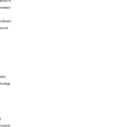
жності
жливих
сійних
ання.
або
повіді
е
олудня