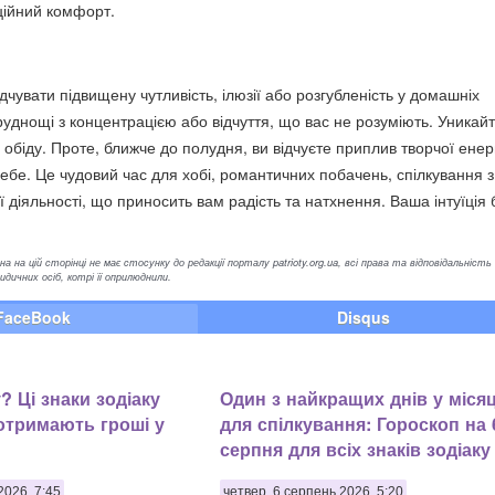
ційний комфорт.
дчувати підвищену чутливість, ілюзії або розгубленість у домашніх
руднощі з концентрацією або відчуття, що вас не розуміють. Уникай
обіду. Проте, ближче до полудня, ви відчуєте приплив творчої енерг
ебе. Це чудовий час для хобі, романтичних побачень, спілкування з
ї діяльності, що приносить вам радість та натхнення. Ваша інтуїція
а на цій сторінці не має стосунку до редакції порталу patrioty.org.ua, всі права та відповідальність
ичних осіб, котрі її оприлюднили.
FaceBook
Disqus
? Ці знаки зодіаку
Один з найкращих днів у міся
отримають гроші у
для спілкування: Гороскоп на 
серпня для всіх знаків зодіаку
2026, 7:45
четвер, 6 серпень 2026, 5:20