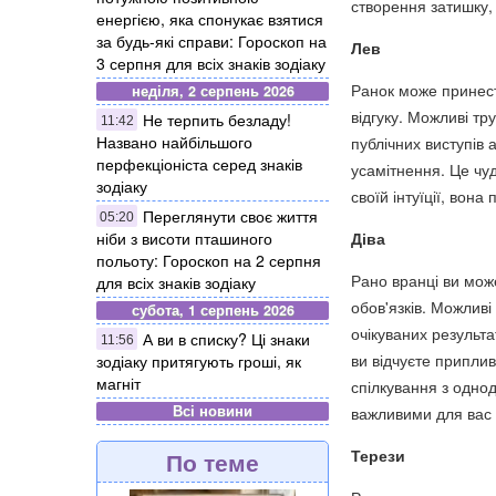
створення затишку,
енергією, яка спонукає взятися
за будь-які справи: Гороскоп на
Лев
3 серпня для всіх знаків зодіаку
Ранок може принест
неділя, 2 серпень 2026
відгуку. Можливі т
Не терпить безладу!
11:42
Названо найбільшого
публічних виступів 
перфекціоніста серед знаків
усамітнення. Це чуд
зодіаку
своїй інтуїції, вон
Переглянути своє життя
05:20
ніби з висоти пташиного
Діва
польоту: Гороскоп на 2 серпня
Рано вранці ви мож
для всіх знаків зодіаку
обов'язків. Можливі
субота, 1 серпень 2026
очікуваних результа
А ви в списку? Ці знаки
11:56
ви відчуєте приплив
зодіаку притягують гроші, як
магніт
спілкування з однод
Всі новини
важливими для вас
Терези
По теме