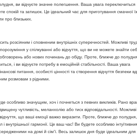
олудня, ви відчуєте значне полегшення. Ваша увага переключиться 
дете спокій та затишок. Це ідеальний час для приготування смачної їж
ти про близьких.
сить розсіяним і сповненим внутрішніх суперечностей. Можливі тру
порозуміння у спілкуванні або відчуття, що ви не можете знайти себ
обговорень або нових починань до обіду. Проте, ближче до полудня
иться, і ви відчуєте потребу в емоційній стабільності. Ваша увага
нансові питання, особисті цінності та створення відчуття безпеки в
ним розмовам з рідними.
де особливо значущим, хоч і почнеться з певних викликів. Рано вра
двищену чутливість, меланхолію або тиск відповідальності. Можливі
ідчуття, що ваші емоції важко виразити. Проте, ближче до полудня,
л і внутрішньої гармонії. Це ваш час! Ви будете особливо інтуїтивни
середженими на домі й сім'ї. Весь залишок дня буде ідеальним для