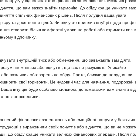
и напругу у відносинах або фінансові занепокоєння. Можливі розбі
ідчуття, що вам важко знайти гармонію. До обіду краще уникати ва
ийняття спільних фінансових рішень. Після полудня ваша увага
р'єру та досягнення цілей. Ви відчуєте приплив інтуїції щодо профе
жання створити більш комфортні умови на роботі або отримати визн
ньому відпочинку.
ідчувати внутрішній тиск або обмеження, що заважають вам діяти.
 розумінням інших або відчуття, що вас не розуміють. Уникайте
 або важливих обговорень до обіду. Проте, ближче до полудня, ви
озширити свої горизонти. Це чудовий час для навчання, подорожей 
. Ваша інтуїція буде особливо сильною, допомагаючи вам знайти від
та нові перспективи.
овнений фінансових занепокоєнь або емоційної напруги у близьких
труднощі з вираженням своїх почуттів або відчуття, що ви не может
уації. До обіду краще уникати великих фінансових операцій. Після п