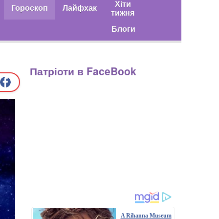
Хіти
Гороскоп
Лайфхак
тижня
Блоги
Патріоти в FaceBook
A Rihanna Museum