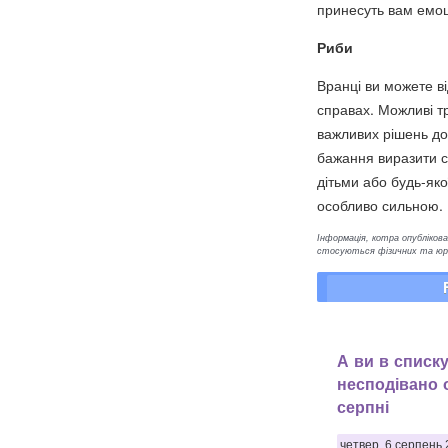
принесуть вам емо
Риби
Вранці ви можете ві
справах. Можливі т
важливих рішень до 
бажання виразити с
дітьми або будь-яко
особливо сильною.
Інформація, котра опублікован
стосуються фізичних та юрид
А ви в списку
несподівано 
серпні
четвер, 6 серпень 