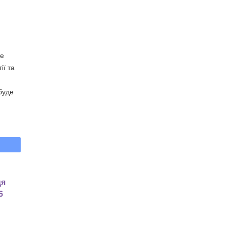
те
ії та
 буде
ця
6