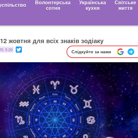
Волонтерська
Українська
Світське
успільство
сотня
кухня
життя
12 жовтня для всіх знаків зодіаку
Twitter
25, 5:20
Слідкуйте за нами