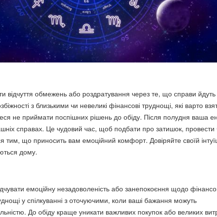
и відчуття обмежень або роздратування через те, що справи йдуть 
біжності з близькими чи невеликі фінансові труднощі, які варто взят
еся не приймати поспішних рішень до обіду. Після полудня ваша ен
шніх справах. Це чудовий час, щоб подбати про затишок, провести ч
я тим, що приносить вам емоційний комфорт. Довіряйте своїй інтуїц
ються дому.
ідчувати емоційну незадоволеність або занепокоєння щодо фінансо
уднощі у спілкуванні з оточуючими, коли ваші бажання можуть
альністю. До обіду краще уникати важливих покупок або великих вит