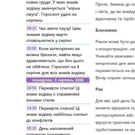
повни груди: У яких знаків
Проте, ближче до п
зодіаку закінчується "чорна
і сім'ю, де ви знай
смуга". Гороскоп удачі на
відпочинку та турбо
серпень
Час взяти паузу! Цим
09:15
Близнюки
знакам зодіаку варто
сповільнитися у серпні
Ранок може бути до
Коли категорично не
з концентрацією, не
05:00
можна брехати, навіть якщо
Уникайте важливих 
здаватиметься, що без цього
енергетика дня змін
не обійтися: Гороскоп на 4
переміститься на фі
серпня для всіх знаків зодіаку
Вечір сприяє затиш
понеділок, 3 серпень 2026
Перевірте список! Ці
20:50
Рак
знаки зодіаку є справжніми
іконами стилю
Для вас цей день бу
можете відчувати пі
Перевірте список! Ці
14:30
знаки зодіаку найбільш схильні
непорозуміння або в
до конфліктів
відчуєте приплив си
День наповнений
05:20
турботливими та зо
потужною позитивною