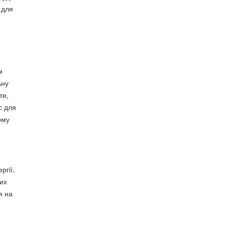
 для
м
ьну
те,
с для
ому
ргії.
их
я на