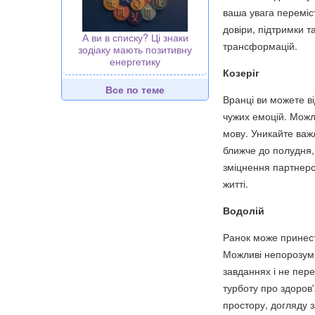
ваша увага переміст
довіри, підтримки т
А ви в списку? Ці знаки
трансформацій.
зодіаку мають позитивну
енергетику
Козеріг
Все по теме
Вранці ви можете в
чужих емоцій. Можл
мову. Уникайте важ
ближче до полудня, 
зміцнення партнерс
житті.
Водолій
Ранок може принести
Можливі непорозумі
завданнях і не пер
турботу про здоров'
простору, догляду