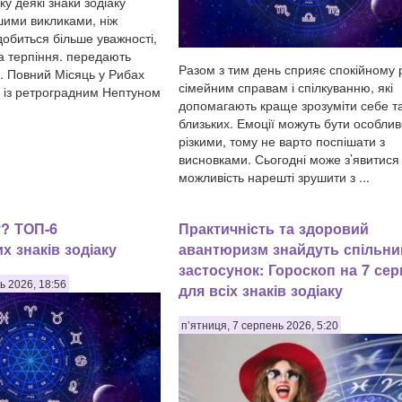
ку деякі знаки зодіаку
ьшими викликами, ніж
добиться більше уважності,
та терпіння. передають
Разом з тим день сприяє спокійному 
и. Повний Місяць у Рибах
сімейним справам і спілкуванню, які
 із ретроградним Нептуном
допомагають краще зрозуміти себе т
близьких. Емоції можуть бути особли
різкими, тому не варто поспішати з
висновками. Сьогодні може з’явитися
можливість нарешті зрушити з ...
у? ТОП-6
Практичність та здоровий
х знаків зодіаку
авантюризм знайдуть спільни
застосунок: Гороскоп на 7 се
ь 2026, 18:56
для всіх знаків зодіаку
п’ятниця, 7 серпень 2026, 5:20