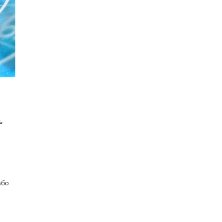
ь
або