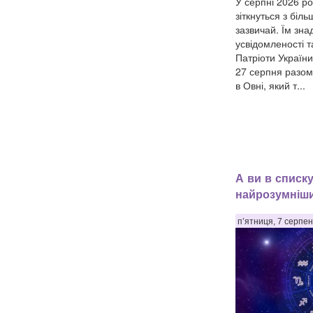
У серпні 2026 ро
зіткнуться з біл
зазвичай. Їм зна
усвідомленості 
Патріоти Україн
27 серпня разом
в Овні, який т...
А ви в списк
найрозумніши
п’ятниця, 7 серпен