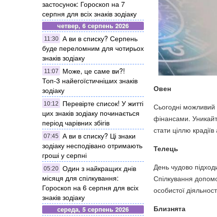
застосунок: Гороскоп на 7
серпня для всіх знаків зодіаку
четвер, 6 серпень 2026
А ви в списку? Серпень
11:30
буде переломним для чотирьох
знаків зодіаку
Може, це саме ви?!
11:07
Топ-3 найегоїстичніших знаків
Овен
зодіаку
Перевірте список! У житті
10:12
Сьогодні можливий 
цих знаків зодіаку починається
фінансами. Уникайт
період чарівних збігів
стати ціллю крадіїв
А ви в списку? Ці знаки
07:45
зодіаку несподівано отримають
Телець
гроші у серпні
День чудово підходи
Один з найкращих днів
05:20
місяця для спілкування:
Спілкування допомо
Гороскоп на 6 серпня для всіх
особистої діяльност
знаків зодіаку
Близнята
середа, 5 серпень 2026