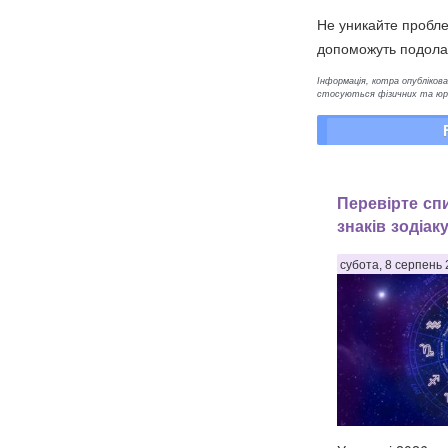
Не уникайте проблем
допоможуть подолати
Інформація, котра опублікован
стосуються фізичних та юрид
Перевірте спи
знаків зодіак
субота, 8 серпень 