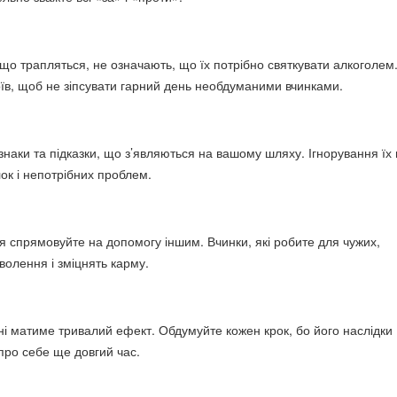
що трапляться, не означають, що їх потрібно святкувати алкоголем
оїв, щоб не зіпсувати гарний день необдуманими вчинками.
знаки та підказки, що з’являються на вашому шляху. Ігнорування їх
ок і непотрібних проблем.
я спрямовуйте на допомогу іншим. Вчинки, які робите для чужих,
волення і зміцнять карму.
дні матиме тривалий ефект. Обдумуйте кожен крок, бо його наслідки
про себе ще довгий час.