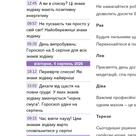
А ви в списку? Ці знаки
12:45
Не намагайтеся роб
зодіаку мають позитивну
дозволить досягти б
енергетику
Не пускають так просто у
09:57
Рак
свій світ! Найобережніші знаки
зодіаку
Будьте пильними що
Переконайтеся в їхн
День випробувань:
05:20
Гороскоп на 5 серпня для всіх
Лев
знаків зодіаку
вівторок, 4 серпень 2026
Присвятіть день дог
Перевірте список! Які
18:12
медитацій, спа-про
знаки зодіаку найвірніші
Діва
Дихати від щастя на
15:02
повни груди: У яких знаків
Важливі професійні
зодіаку закінчується "чорна
смуга". Гороскоп удачі на
одним махом – це 
серпень
Терези
Час взяти паузу! Цим
09:15
знакам зодіаку варто
Сьогоднішні рішенн
сповільнитися у серпні
серйозні кроки, рет