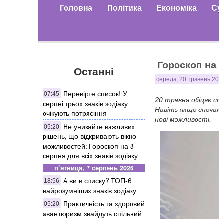
Головна
Політика
Економіка
С
Гороскоп на 
Останні
середа, 20 травень 20
Перевірте список! У
07:45
20 травня обіцяє 
серпні трьох знаків зодіаку
Навіть якщо споча
очікують потрясіння
нові можливості.
Не уникайте важливих
05:20
рішень, що відкривають вікно
можливостей: Гороскоп на 8
серпня для всіх знаків зодіаку
п’ятниця, 7 серпень 2026
А ви в списку? ТОП-6
18:56
найрозумніших знаків зодіаку
Практичність та здоровий
05:20
авантюризм знайдуть спільний