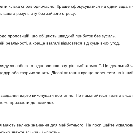
ити кілька справ одночасно. Краще сфокусуватися на одній задачі 
ільшого результату без зайвого стресу.
до пропозицій, що обіцяють швидкий прибуток без зусиль.
ій реальності, а краще взагалі відмовтеся від сумнівних угод.
ляду за собою та відновленню внутрішньої гармонії. Це ідеальний ч
цедур або творчих занять. Ділові питання краще перенести на інший
 завдання варто виконувати поетапно. Не намагайтеся «взяти висо
може призвести до помилок.
я мають велике значення для майбутнього. Не поспішайте ухвалюв
ельно зважте всі «за» і «проти».