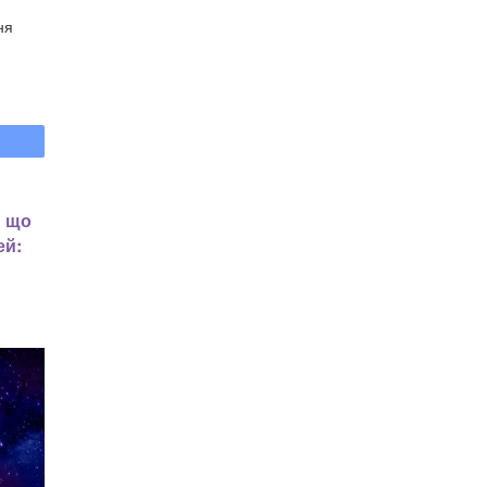
ня
, що
ей: