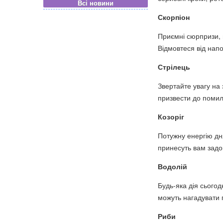
Всі новини
Скорпіон
Приємні сюрпризи, 
Відмовтеся від нап
Стрілець
Звертайте увагу на 
призвести до помил
Козоріг
Потужну енергію дн
принесуть вам задо
Водолій
Будь-яка дія сього
можуть нагадувати 
Риби