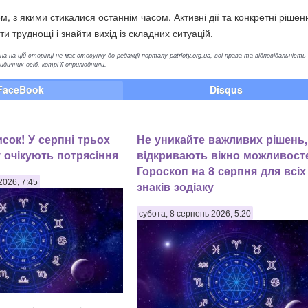
, з якими стикалися останнім часом. Активні дії та конкретні рішен
 труднощі і знайти вихід із складних ситуацій.
а на цій сторінці не має стосунку до редакції порталу patrioty.org.ua, всі права та відповідальність
ичних осіб, котрі її оприлюднили.
FaceBook
Disqus
сок! У серпні трьох
Не уникайте важливих рішень
у очікують потрясіння
відкривають вікно можливост
Гороскоп на 8 серпня для всіх
2026, 7:45
знаків зодіаку
субота, 8 серпень 2026, 5:20