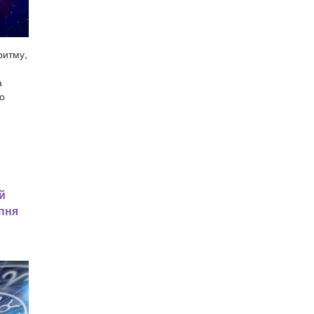
ритму,
а
во
й
рпня