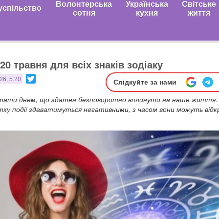
Волонтерська
Українська
Світське
успільство
сотня
кухня
життя
20 травня для всіх знаків зодіаку
Twitter
26, 5:20
Слідкуйте за нами
стати днем, що здатен безповоротно вплинути на наше життя.
тку події здаватимуться негативними, з часом вони можуть від