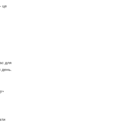
– це
ас для
 день.
ту»
ати