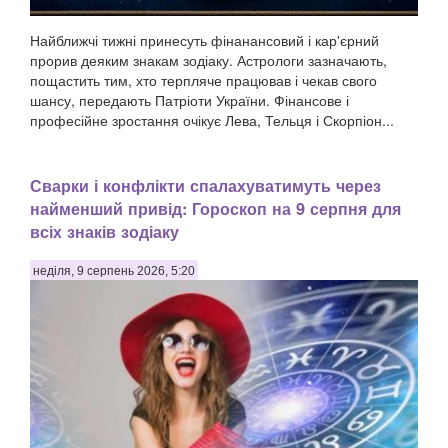
Найближчі тижні принесуть фінанансовий і кар'єрний
прорив деяким знакам зодіаку. Астрологи зазначають,
пощастить тим, хто терпляче працював і чекав свого
шансу, передають Патріоти України. Фінансове і
професійне зростання очікує Лева, Тельця і Скорпіон...
Сварки і конфлікти спалахуватимуть через
найменший привід: Гороскоп на 9 серпня для
всіх знаків зодіаку
неділя, 9 серпень 2026, 5:20