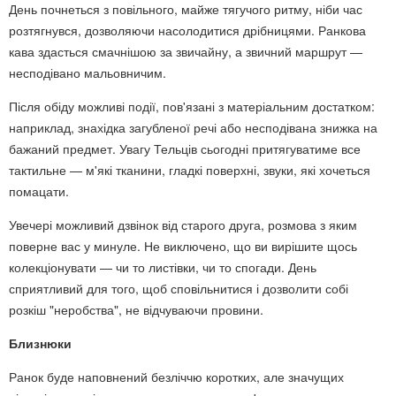
День почнеться з повільного, майже тягучого ритму, ніби час
розтягнувся, дозволяючи насолодитися дрібницями. Ранкова
кава здасться смачнішою за звичайну, а звичний маршрут —
несподівано мальовничим.
Після обіду можливі події, пов'язані з матеріальним достатком:
наприклад, знахідка загубленої речі або несподівана знижка на
бажаний предмет. Увагу Тельців сьогодні притягуватиме все
тактильне — м'які тканини, гладкі поверхні, звуки, які хочеться
помацати.
Увечері можливий дзвінок від старого друга, розмова з яким
поверне вас у минуле. Не виключено, що ви вирішите щось
колекціонувати — чи то листівки, чи то спогади. День
сприятливий для того, щоб сповільнитися і дозволити собі
розкіш "неробства", не відчуваючи провини.
Близнюки
Ранок буде наповнений безліччю коротких, але значущих