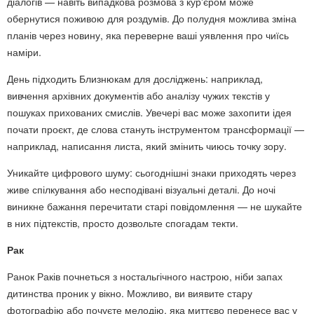
діалогів — навіть випадкова розмова з кур'єром може
обернутися поживою для роздумів. До полудня можлива зміна
планів через новину, яка переверне ваші уявлення про чиїсь
наміри.
День підходить Близнюкам для досліджень: наприклад,
вивчення архівних документів або аналізу чужих текстів у
пошуках прихованих смислів. Увечері вас може захопити ідея
почати проєкт, де слова стануть інструментом трансформації —
наприклад, написання листа, який змінить чиюсь точку зору.
Уникайте цифрового шуму: сьогоднішні знаки приходять через
живе спілкування або несподівані візуальні деталі. До ночі
виникне бажання перечитати старі повідомлення — не шукайте
в них підтекстів, просто дозвольте спогадам текти.
Рак
Ранок Раків почнеться з ностальгічного настрою, ніби запах
дитинства проник у вікно. Можливо, ви виявите стару
фотографію або почуєте мелодію, яка миттєво перенесе вас у