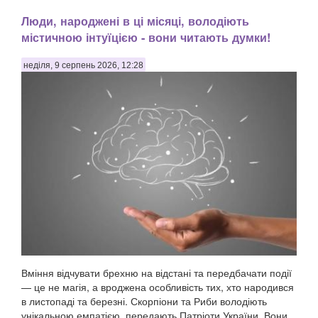
Люди, народжені в ці місяці, володіють
містичною інтуїцією - вони читають думки!
неділя, 9 серпень 2026, 12:28
Вміння відчувати брехню на відстані та передбачати події
— це не магія, а вроджена особливість тих, хто народився
в листопаді та березні. Скорпіони та Риби володіють
унікальною емпатією, передають Патріоти України. Вони