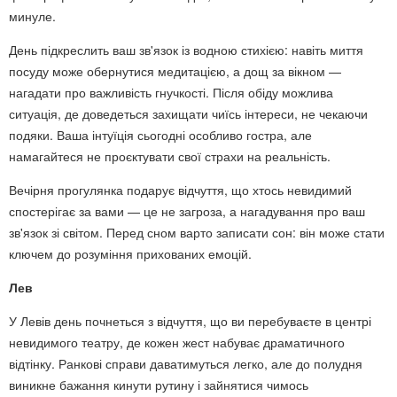
минуле.
День підкреслить ваш зв'язок із водною стихією: навіть миття
посуду може обернутися медитацією, а дощ за вікном —
нагадати про важливість гнучкості. Після обіду можлива
ситуація, де доведеться захищати чиїсь інтереси, не чекаючи
подяки. Ваша інтуїція сьогодні особливо гостра, але
намагайтеся не проєктувати свої страхи на реальність.
Вечірня прогулянка подарує відчуття, що хтось невидимий
спостерігає за вами — це не загроза, а нагадування про ваш
зв'язок зі світом. Перед сном варто записати сон: він може стати
ключем до розуміння прихованих емоцій.
Лев
У Левів день почнеться з відчуття, що ви перебуваєте в центрі
невидимого театру, де кожен жест набуває драматичного
відтінку. Ранкові справи даватимуться легко, але до полудня
виникне бажання кинути рутину і зайнятися чимось