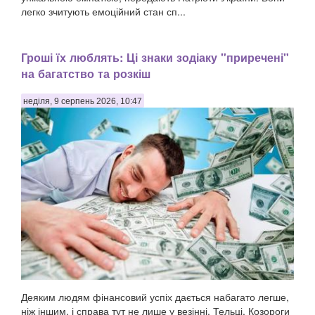
легко зчитують емоційний стан сп...
Гроші їх люблять: Ці знаки зодіаку "приречені"
на багатство та розкіш
неділя, 9 серпень 2026, 10:47
Деяким людям фінансовий успіх дається набагато легше,
ніж іншим, і справа тут не лише у везінні. Тельці, Козороги