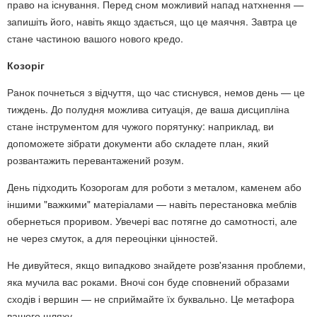
право на існування. Перед сном можливий напад натхнення —
запишіть його, навіть якщо здається, що це маячня. Завтра це
стане частиною вашого нового кредо.
Козоріг
Ранок почнеться з відчуття, що час стиснувся, немов день — це
тиждень. До полудня можлива ситуація, де ваша дисципліна
стане інструментом для чужого порятунку: наприклад, ви
допоможете зібрати документи або складете план, який
розвантажить перевантажений розум.
День підходить Козорогам для роботи з металом, каменем або
іншими "важкими" матеріалами — навіть перестановка меблів
обернеться проривом. Увечері вас потягне до самотності, але
не через смуток, а для переоцінки цінностей.
Не дивуйтеся, якщо випадково знайдете розв'язання проблеми,
яка мучила вас роками. Вночі сон буде сповнений образами
сходів і вершин — не сприймайте їх буквально. Це метафора
вашого шляху.