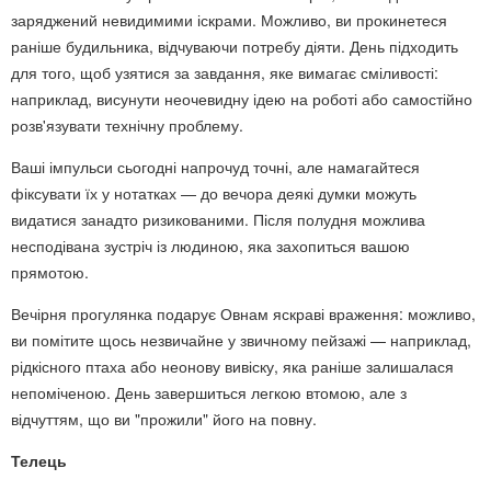
заряджений невидимими іскрами. Можливо, ви прокинетеся
раніше будильника, відчуваючи потребу діяти. День підходить
для того, щоб узятися за завдання, яке вимагає сміливості:
наприклад, висунути неочевидну ідею на роботі або самостійно
розв'язувати технічну проблему.
Ваші імпульси сьогодні напрочуд точні, але намагайтеся
фіксувати їх у нотатках — до вечора деякі думки можуть
видатися занадто ризикованими. Після полудня можлива
несподівана зустріч із людиною, яка захопиться вашою
прямотою.
Вечірня прогулянка подарує Овнам яскраві враження: можливо,
ви помітите щось незвичайне у звичному пейзажі — наприклад,
рідкісного птаха або неонову вивіску, яка раніше залишалася
непоміченою. День завершиться легкою втомою, але з
відчуттям, що ви "прожили" його на повну.
Телець