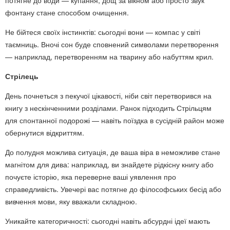
потягне до води — купання, дощ за вікном або просто звук
фонтану стане способом очищення.
Не бійтеся своїх інстинктів: сьогодні вони — компас у світі
таємниць. Вночі сон буде сповнений символами перетворення
— наприклад, перетворенням на тварину або набуттям крил.
Стрілець
День почнеться з пекучої цікавості, ніби світ перетворився на
книгу з нескінченними розділами. Ранок підходить Стрільцям
для спонтанної подорожі — навіть поїздка в сусідній район може
обернутися відкриттям.
До полудня можлива ситуація, де ваша віра в неможливе стане
магнітом для дива: наприклад, ви знайдете рідкісну книгу або
почуєте історію, яка переверне ваші уявлення про
справедливість. Увечері вас потягне до філософських бесід або
вивчення мови, яку вважали складною.
Уникайте категоричності: сьогодні навіть абсурдні ідеї мають