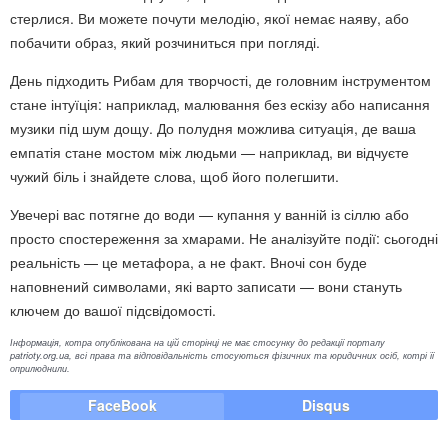
стерлися. Ви можете почути мелодію, якої немає наяву, або
побачити образ, який розчиниться при погляді.
День підходить Рибам для творчості, де головним інструментом
стане інтуїція: наприклад, малювання без ескізу або написання
музики під шум дощу. До полудня можлива ситуація, де ваша
емпатія стане мостом між людьми — наприклад, ви відчуєте
чужий біль і знайдете слова, щоб його полегшити.
Увечері вас потягне до води — купання у ванній із сіллю або
просто спостереження за хмарами. Не аналізуйте події: сьогодні
реальність — це метафора, а не факт. Вночі сон буде
наповнений символами, які варто записати — вони стануть
ключем до вашої підсвідомості.
Інформація, котра опублікована на цій сторінці не має стосунку до редакції порталу
patrioty.org.ua, всі права та відповідальність стосуються фізичних та юридичних осіб, котрі її
оприлюднили.
FaceBook
Disqus