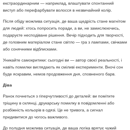
екстраординарним — наприклад, влаштувати спонтанний
виступ або перефарбувати волосся в незвичайний колір.
Після обіду можлива ситуація, де ваша щедрість стане магнітом
для людей: хтось попросить поради, а ви, не замислюючись,
подаруєте несподіване рішення. Вечір підходить для творчості,
де головним матеріалом стане світло — гра з лампами, свічками
або сонячними відблисками.
Уникайте самокритики: сьогодні ви — автор своєї реальності, і
навіть помилки виглядають як сміливі експерименти. Вночі сон
буде яскравим, немов продовження дня, сповненого барв.
Діва
Ранок почнеться з гіперчутливості до деталей: ви помітите
тріщину в склянці, друкарську помилку в повідомленні або
розбіжність кольорів в одязі. Це не тривога, а сигнал
придивитися до чогось важливого.
До полудня можлива ситуація, де ваша логіка врятує чужий