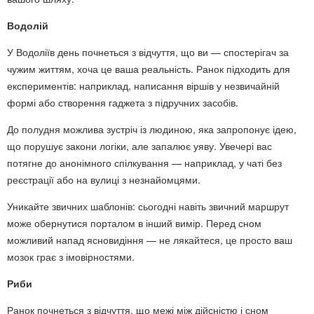
Водолій
У Водоліїв день почнеться з відчуття, що ви — спостерігач за
чужим життям, хоча це ваша реальність. Ранок підходить для
експериментів: наприклад, написання віршів у незвичайній
формі або створення гаджета з підручних засобів.
До полудня можлива зустріч із людиною, яка запропонує ідею,
що порушує закони логіки, але запалює уяву. Увечері вас
потягне до анонімного спілкування — наприклад, у чаті без
реєстрації або на вулиці з незнайомцями.
Уникайте звичних шаблонів: сьогодні навіть звичний маршрут
може обернутися порталом в інший вимір. Перед сном
можливий напад ясновидіння — не лякайтеся, це просто ваш
мозок грає з імовірностями.
Риби
Ранок почнеться з відчуття, що межі між дійсністю і сном