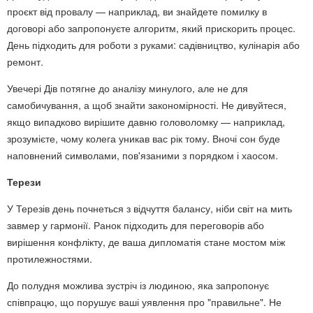
проєкт від провалу — наприклад, ви знайдете помилку в
договорі або запропонуєте алгоритм, який прискорить процес.
День підходить для роботи з руками: садівництво, кулінарія або
ремонт.
Увечері Дів потягне до аналізу минулого, але не для
самобичування, а щоб знайти закономірності. Не дивуйтеся,
якщо випадково вирішите давню головоломку — наприклад,
зрозумієте, чому колега уникав вас рік тому. Вночі сон буде
наповнений символами, пов'язаними з порядком і хаосом.
Терези
У Терезів день почнеться з відчуття балансу, ніби світ на мить
завмер у гармонії. Ранок підходить для переговорів або
вирішення конфлікту, де ваша дипломатія стане мостом між
протилежностями.
До полудня можлива зустріч із людиною, яка запропонує
співпрацю, що порушує ваші уявлення про "правильне". Не