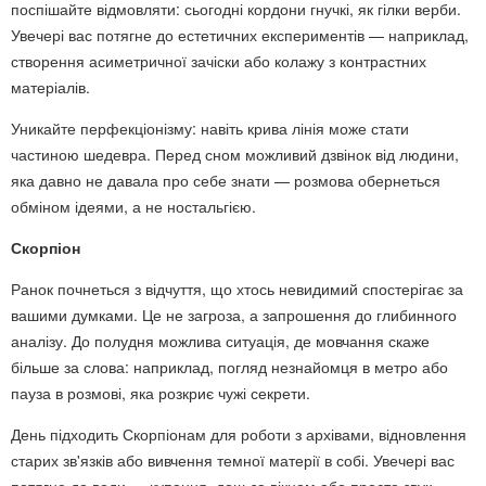
поспішайте відмовляти: сьогодні кордони гнучкі, як гілки верби.
Увечері вас потягне до естетичних експериментів — наприклад,
створення асиметричної зачіски або колажу з контрастних
матеріалів.
Уникайте перфекціонізму: навіть крива лінія може стати
частиною шедевра. Перед сном можливий дзвінок від людини,
яка давно не давала про себе знати — розмова обернеться
обміном ідеями, а не ностальгією.
Скорпіон
Ранок почнеться з відчуття, що хтось невидимий спостерігає за
вашими думками. Це не загроза, а запрошення до глибинного
аналізу. До полудня можлива ситуація, де мовчання скаже
більше за слова: наприклад, погляд незнайомця в метро або
пауза в розмові, яка розкриє чужі секрети.
День підходить Скорпіонам для роботи з архівами, відновлення
старих зв'язків або вивчення темної матерії в собі. Увечері вас