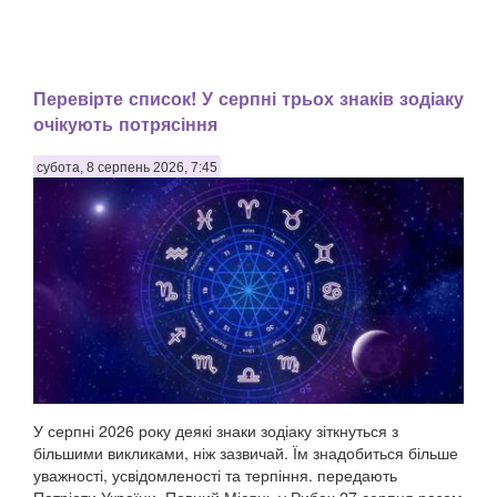
Перевірте список! У серпні трьох знаків зодіаку
очікують потрясіння
субота, 8 серпень 2026, 7:45
У серпні 2026 року деякі знаки зодіаку зіткнуться з
більшими викликами, ніж зазвичай. Їм знадобиться більше
уважності, усвідомленості та терпіння. передають
Патріоти України. Повний Місяць у Рибах 27 серпня разом