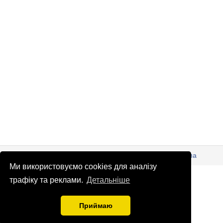
© Патріоти України 2026
Правова інформація
Реклама
Ми використовуємо cookies для аналізу
info
@
patrioty.org.ua
трафіку та реклами.
Детальніше
Приймаю