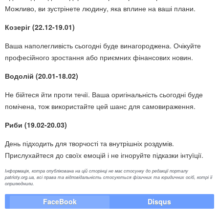
Можливо, ви зустрінете людину, яка вплине на ваші плани.
Козеріг (22.12-19.01)
Ваша наполегливість сьогодні буде винагороджена. Очікуйте
професійного зростання або приємних фінансових новин.
Водолій (20.01-18.02)
Не бійтеся йти проти течії. Ваша оригінальність сьогодні буде
помічена, тож використайте цей шанс для самовираження.
Риби (19.02-20.03)
День підходить для творчості та внутрішніх роздумів.
Прислухайтеся до своїх емоцій і не ігноруйте підказки інтуїції.
Інформація, котра опублікована на цій сторінці не має стосунку до редакції порталу
patrioty.org.ua, всі права та відповідальність стосуються фізичних та юридичних осіб, котрі її
оприлюднили.
FaceBook
Disqus