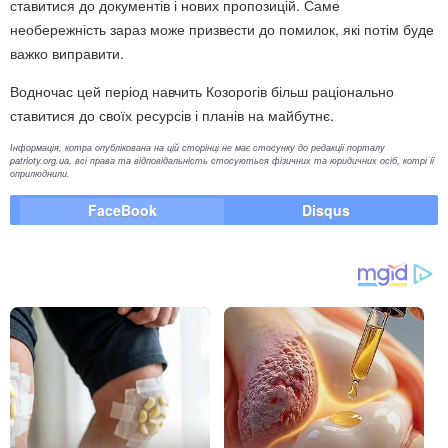
ставитися до документів і нових пропозицій. Саме
необережність зараз може призвести до помилок, які потім буде
важко виправити.
Водночас цей період навчить Козорогів більш раціонально
ставитися до своїх ресурсів і планів на майбутнє.
Інформація, котра опублікована на цій сторінці не має стосунку до редакції порталу
patrioty.org.ua, всі права та відповідальність стосуються фізичних та юридичних осіб, котрі її
оприлюднили.
FaceBook
Disqus