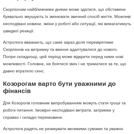
Скорпіонам найближчими днями може здатися, що обставини
буквально змушують їх змінювати звичний спосіб життя. Можливі
несподівані новини, зміни у роботі або ситуації, які вимагатимуть
швидкої реакції.
Астрологи вважають, що саме зараз доля перевірятиме
Скорпіонів на витримку та вміння адаптуватися до нового.
Попри складнощі, цей період може відкрити перед ними нові
можливості. Головне, не боятися змін і не триматися за те, що
давно втратило сенс.
Козорогам варто бути уважними до
фінансів
Для Козорогів головним випробуванням можуть стати гроші та
робочі питання. Імовірні несподівані витрати, затримки у
справах і складні перемовини.
Астрологи радять не ризикувати великими сумами та уважно