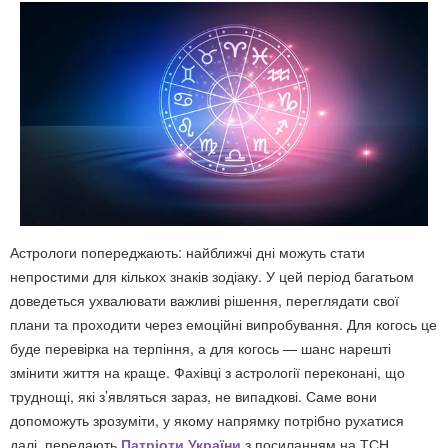
Астрологи попереджають: найближчі дні можуть стати
непростими для кількох знаків зодіаку. У цей період багатьом
доведеться ухвалювати важливі рішення, переглядати свої
плани та проходити через емоційні випробування. Для когось це
буде перевірка на терпіння, а для когось — шанс нарешті
змінити життя на краще. Фахівці з астрології переконані, що
труднощі, які з’являться зараз, не випадкові. Саме вони
допоможуть зрозуміти, у якому напрямку потрібно рухатися
далі, передають
Патріоти України
з посиланням на ТСН.