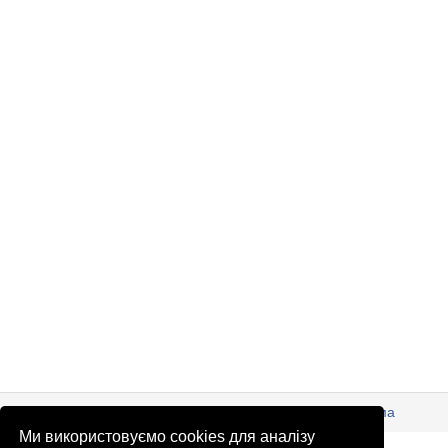
© Патріоти України 2026
Правова інформація
Реклама
Ми використовуємо cookies для аналізу
info
@
patrioty.org.ua