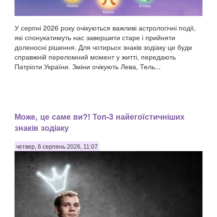
У серпні 2026 року очікуються важливі астрологічні події,
які спонукатимуть нас завершити старе і прийняти
доленосні рішення. Для чотирьох знаків зодіаку це буде
справжній переломний момент у житті, передають
Патріоти України. Зміни очікують Лева, Тель...
Може, це саме ви?! Топ-3 найегоїстичніших
знаків зодіаку
четвер, 6 серпень 2026, 11:07