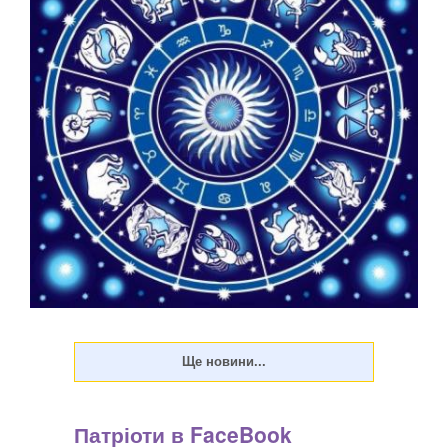
Саме в такі місячні доби нас найчастіше обдурюють,
підставляють і зраджують. Але в цьому можна знайти й
позитивні сторони - доля просто забирає з життя людей,
чия місія в вже завершилася — не варто перейматися
через розставання. Сприятливий у фінансово...
Патріоти в FaceBook