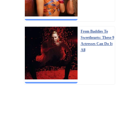
From Baddies To
Sweethearts: These 9
Actresses Can Do It
All