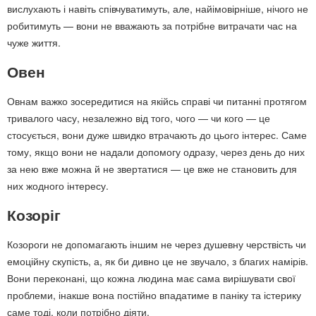
вислухають і навіть співчуватимуть, але, найімовірніше, нічого не
робитимуть — вони не вважають за потрібне витрачати час на
чуже життя.
Овен
Овнам важко зосередитися на якійсь справі чи питанні протягом
тривалого часу, незалежно від того, чого — чи кого — це
стосується, вони дуже швидко втрачають до цього інтерес. Саме
тому, якщо вони не надали допомогу одразу, через день до них
за нею вже можна й не звертатися — це вже не становить для
них жодного інтересу.
Козоріг
Козороги не допомагають іншим не через душевну черствість чи
емоційну скупість, а, як би дивно це не звучало, з благих намірів.
Вони переконані, що кожна людина має сама вирішувати свої
проблеми, інакше вона постійно впадатиме в паніку та істерику
саме тоді, коли потрібно діяти.