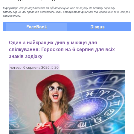
Інформація, котра опублікована на цій сторінці не має стосунку до редакції порталу
patrioty.org.ua, всі права та відповідальність стосуються фізичних та юридичних осіб, котрі її
оприлюднили.
FaceBook
Disqus
Один з найкращих днів у місяця для
спілкування: Гороскоп на 6 серпня для всіх
знаків зодіаку
четвер, 6 серпень 2026, 5:20