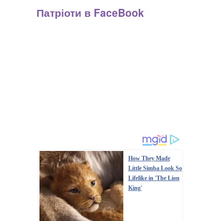
Патріоти в FaceBook
How They Made
Little Simba Look So
Lifelike in 'The Lion
King'