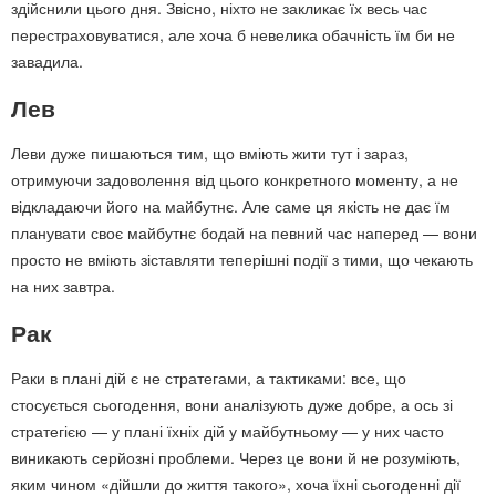
здійснили цього дня. Звісно, ніхто не закликає їх весь час
перестраховуватися, але хоча б невелика обачність їм би не
завадила.
Лев
Леви дуже пишаються тим, що вміють жити тут і зараз,
отримуючи задоволення від цього конкретного моменту, а не
відкладаючи його на майбутнє. Але саме ця якість не дає їм
планувати своє майбутнє бодай на певний час наперед — вони
просто не вміють зіставляти теперішні події з тими, що чекають
на них завтра.
Рак
Раки в плані дій є не стратегами, а тактиками: все, що
стосується сьогодення, вони аналізують дуже добре, а ось зі
стратегією — у плані їхніх дій у майбутньому — у них часто
виникають серйозні проблеми. Через це вони й не розуміють,
яким чином «дійшли до життя такого», хоча їхні сьогоденні дії