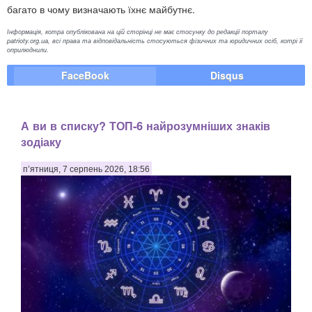
багато в чому визначають їхнє майбутнє.
Інформація, котра опублікована на цій сторінці не має стосунку до редакції порталу
patrioty.org.ua, всі права та відповідальність стосуються фізичних та юридичних осіб, котрі її
оприлюднили.
FaceBook
Disqus
А ви в списку? ТОП-6 найрозумніших знаків
зодіаку
п’ятниця, 7 серпень 2026, 18:56