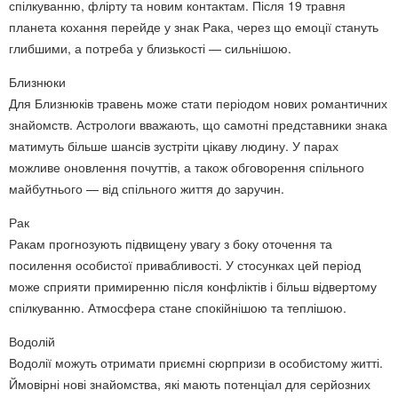
спілкуванню, флірту та новим контактам. Після 19 травня
планета кохання перейде у знак Рака, через що емоції стануть
глибшими, а потреба у близькості — сильнішою.
Близнюки
Для Близнюків травень може стати періодом нових романтичних
знайомств. Астрологи вважають, що самотні представники знака
матимуть більше шансів зустріти цікаву людину. У парах
можливе оновлення почуттів, а також обговорення спільного
майбутнього — від спільного життя до заручин.
Рак
Ракам прогнозують підвищену увагу з боку оточення та
посилення особистої привабливості. У стосунках цей період
може сприяти примиренню після конфліктів і більш відвертому
спілкуванню. Атмосфера стане спокійнішою та теплішою.
Водолій
Водолії можуть отримати приємні сюрпризи в особистому житті.
Ймовірні нові знайомства, які мають потенціал для серйозних