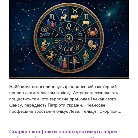
Найближчі тижні принесуть фінанансовий і кар'єрний
прорив деяким знакам зодіаку. Астрологи зазначають,
пощастить тим, хто терпляче працював і чекав свого
шансу, передають Патріоти України. Фінансове і
професійне зростання очікує Лева, Тельця і Скорпіон...
Сварки і конфлікти спалахуватимуть через