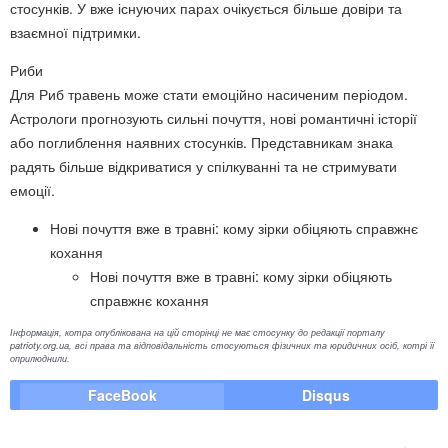
стосунків. У вже існуючих парах очікується більше довіри та
взаємної підтримки.
Риби
Для Риб травень може стати емоційно насиченим періодом.
Астрологи прогнозують сильні почуття, нові романтичні історії
або поглиблення наявних стосунків. Представникам знака
радять більше відкриватися у спілкуванні та не стримувати
емоції.
Нові почуття вже в травні: кому зірки обіцяють справжнє
кохання
Нові почуття вже в травні: кому зірки обіцяють
справжнє кохання
Інформація, котра опублікована на цій сторінці не має стосунку до редакції порталу
patrioty.org.ua, всі права та відповідальність стосуються фізичних та юридичних осіб, котрі її
оприлюднили.
FaceBook
Disqus