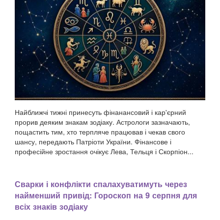
Найближчі тижні принесуть фінанансовий і кар'єрний
прорив деяким знакам зодіаку. Астрологи зазначають,
пощастить тим, хто терпляче працював і чекав свого
шансу, передають Патріоти України. Фінансове і
професійне зростання очікує Лева, Тельця і Скорпіон...
Сварки і конфлікти спалахуватимуть через
найменший привід: Гороскоп на 9 серпня для
всіх знаків зодіаку