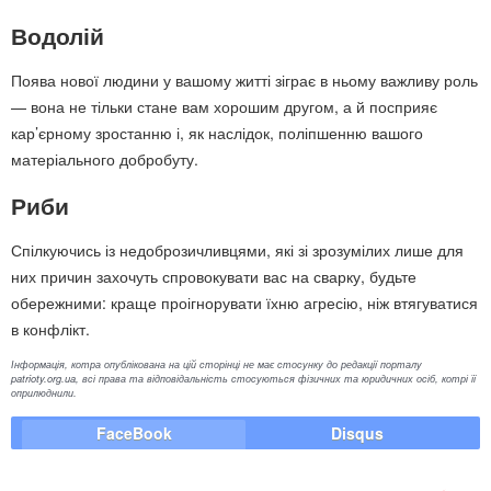
Водолій
Поява нової людини у вашому житті зіграє в ньому важливу роль
— вона не тільки стане вам хорошим другом, а й посприяє
кар’єрному зростанню і, як наслідок, поліпшенню вашого
матеріального добробуту.
Риби
Спілкуючись із недоброзичливцями, які зі зрозумілих лише для
них причин захочуть спровокувати вас на сварку, будьте
обережними: краще проігнорувати їхню агресію, ніж втягуватися
в конфлікт.
Інформація, котра опублікована на цій сторінці не має стосунку до редакції порталу
patrioty.org.ua, всі права та відповідальність стосуються фізичних та юридичних осіб, котрі її
оприлюднили.
FaceBook
Disqus