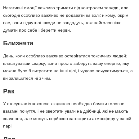
Негативні емоції важливо тримати під контролем завжди, але
сьогодні особливо важливо не додавати їм волі: нікому, окрім
вас, вони відчутної шкоди не завдадуть, тож найголовніше —
думати про себе і берегти нерви.
Близнята
День, коли особливо важливо остерігатися токсичних людей:
влаштувавши сварку, вони просто заберуть вашу енергію, яку
можна було б витратити на інші цілі, і чудово почуватимуться, а
ви залишитеся ні з чим.
Рак
У стосунках із коханою людиною необхідно бачити головне —
взаємні почуття, і не звертати уваги на дрібниці, які не мають
значення, але можуть серйозно загострити атмосферу у вашій
парі
Лев