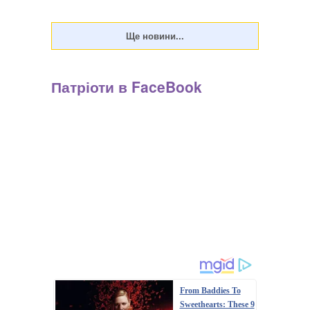
Патріоти в FaceBook
From Baddies To
Sweethearts: These 9