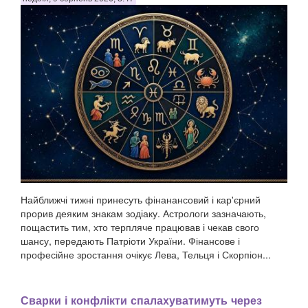
Найближчі тижні принесуть фінанансовий і кар'єрний
прорив деяким знакам зодіаку. Астрологи зазначають,
пощастить тим, хто терпляче працював і чекав свого
шансу, передають Патріоти України. Фінансове і
професійне зростання очікує Лева, Тельця і Скорпіон...
Сварки і конфлікти спалахуватимуть через