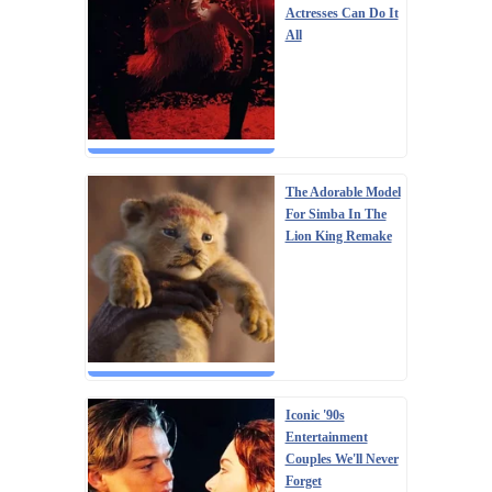
Actresses Can Do It
All
The Adorable Model
For Simba In The
Lion King Remake
Iconic '90s
Entertainment
Couples We'll Never
Forget