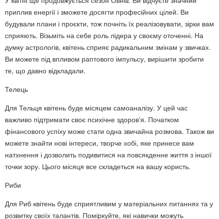
У квітні ще продовжується сезон Овнів. Ви відчуєте значний
приплив енергії і зможете досягти професійних цілей. Ви
будували плани і проєкти, тож почніть їх реалізовувати, зірки вам
сприяють. Візьміть на себе роль лідера у своєму оточенні. На
думку астрологів, квітень сприяє радикальним змінам у звичках.
Ви можете під впливом раптового імпульсу, вирішити зробити
те, що давно відкладали.
Телець
Для Тельця квітень буде місяцем самоаналізу. У цей час
важливо підтримати своє психічне здоров'я. Початком
фінансового успіху може стати одна звичайна розмова. Також ви
можете знайти нові інтереси, творче хобі, яке принесе вам
натхнення і дозволить подивитися на повсякденне життя з іншої
точки зору. Цього місяця все складеться на вашу користь.
Риби
Для Риб квітень буде сприятливим у матеріальних питаннях та у
розвитку своїх талантів. Поміркуйте, які навички можуть