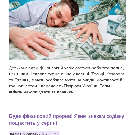
Деяким людям фінансовий успіх дається набагато легше,
ніж іншим, і справа тут не лише у везінні. Тельці, Козороги
та Стрільці мають особливе чуття на вигідні можливості й
грошові потоки, передають Патріоти України. Тельці
вміють накопичувати та правиль...
Буде фінансовий прорив! Яким знакам зодіаку
пощастить у серпні
неділя, 9 серпень 2026, 8:47