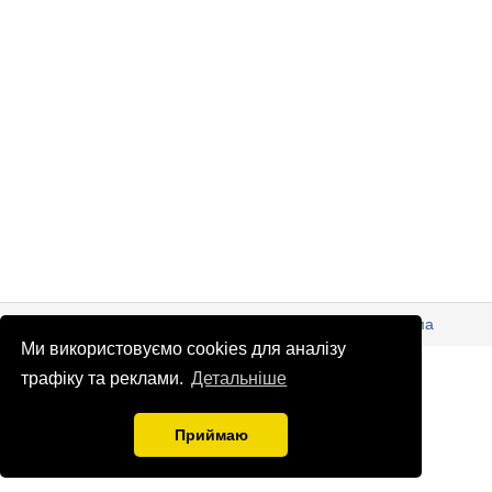
© Патріоти України 2026
Правова інформація
Реклама
Ми використовуємо cookies для аналізу
info
@
patrioty.org.ua
трафіку та реклами.
Детальніше
Приймаю