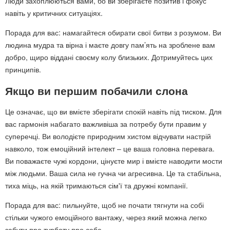
Люди захоплюються вами, бо ви зберігаєте позитив і фокус
навіть у критичних ситуаціях.
Порада для вас: намагайтеся обирати свої битви з розумом. Ви
людина мудра та вірна і маєте довгу пам’ять на зроблене вам
добро, щиро віддані своєму колу близьких. Дотримуйтесь цих
принципів.
Якщо ви першим побачили слона
Це означає, що ви вмієте зберігати спокій навіть під тиском. Для
вас гармонія набагато важливіша за потребу бути правим у
суперечці. Ви володієте природним хистом відчувати настрій
навколо, тож емоційний інтелект – це ваша головна перевага.
Ви поважаєте чужі кордони, цінуєте мир і вмієте наводити мости
між людьми. Ваша сила не гучна чи агресивна. Це та стабільна,
тиха міць, на якій тримаються сім'ї та дружні компанії.
Порада для вас: пильнуйте, щоб не почати тягнути на собі
стільки чужого емоційного вантажу, через який можна легко
забути про турботу про себе.