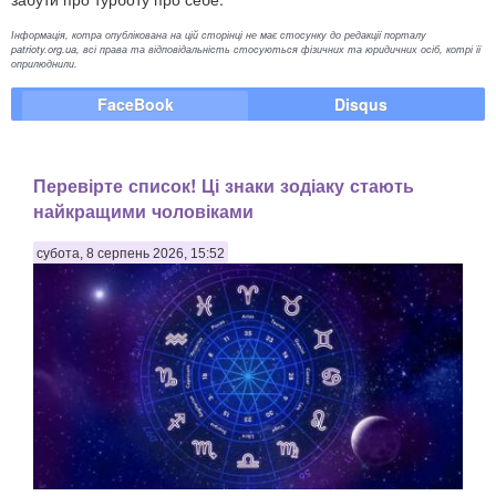
Інформація, котра опублікована на цій сторінці не має стосунку до редакції порталу
patrioty.org.ua, всі права та відповідальність стосуються фізичних та юридичних осіб, котрі її
оприлюднили.
FaceBook
Disqus
Перевірте список! Ці знаки зодіаку стають
найкращими чоловіками
субота, 8 серпень 2026, 15:52