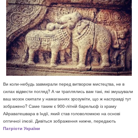
Ви коли-небудь завмирали перед витвором мистецтва, не в
силах відвести погляд? А чи траплялись вам такі, які змушували
ваш мозок скипати у намаганнях зрозуміти, що ж насправді тут
зображено? Саме таким є 900-літній барельєф із храму
Айраватешвара в Індії, який став головоломкою на основі
оптичної ілюзії. Дивіться зображення нижче, передають
Патріоти України