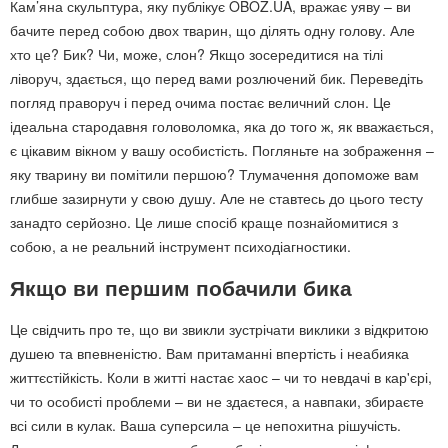
Кам’яна скульптура, яку публікує OBOZ.UA, вражає уяву – ви
бачите перед собою двох тварин, що ділять одну голову. Але
хто це? Бик? Чи, може, слон? Якщо зосередитися на тілі
ліворуч, здається, що перед вами розлючений бик. Переведіть
погляд праворуч і перед очима постає величний слон. Це
ідеальна стародавня головоломка, яка до того ж, як вважається,
є цікавим вікном у вашу особистість. Погляньте на зображення –
яку тварину ви помітили першою? Тлумачення допоможе вам
глибше зазирнути у свою душу. Але не ставтесь до цього тесту
занадто серйозно. Це лише спосіб краще познайомитися з
собою, а не реальний інструмент психодіагностики.
Якщо ви першим побачили бика
Це свідчить про те, що ви звикли зустрічати виклики з відкритою
душею та впевненістю. Вам притаманні впертість і неабияка
життєстійкість. Коли в житті настає хаос – чи то невдачі в кар'єрі,
чи то особисті проблеми – ви не здаєтеся, а навпаки, збираєте
всі сили в кулак. Ваша суперсила – це непохитна рішучість.