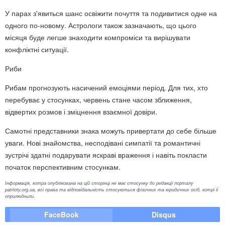
У парах з'явиться шанс освіжити почуття та подивитися одне на
одного по-новому. Астрологи також зазначають, що цього
місяця буде легше знаходити компроміси та вирішувати
конфліктні ситуації.
Риби
Рибам прогнозують насичений емоціями період. Для тих, хто
перебуває у стосунках, червень стане часом зближення,
відвертих розмов і зміцнення взаємної довіри.
Самотні представники знака можуть привертати до себе більше
уваги. Нові знайомства, несподівані симпатії та романтичні
зустрічі здатні подарувати яскраві враження і навіть покласти
початок перспективним стосункам.
Інформація, котра опублікована на цій сторінці не має стосунку до редакції порталу
patrioty.org.ua, всі права та відповідальність стосуються фізичних та юридичних осіб, котрі її
оприлюднили.
FaceBook
Disqus