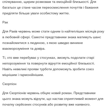
спілкуванню, щирим розмовам та емоційній близькості. Для
багатьох це стане часом переосмислення почуттів і бажання
приділяти більше уваги особистому життю.
Рак
Для Раків червень може стати одним із найтепліших місяців року
в любовній сфері. Самотні представники знака матимуть шанс
познайомитися з людиною, з якою швидко виникне
взаєморозуміння та довіра.
Ті, хто вже перебуває у стосунках, зможуть подолати старі
непорозуміння та повернути відчуття емоційної близькості.
Навіть невеликі прояви турботи допоможуть зробити союз
міцнішим і гармонійнішим.
Скорпіон
Для Скорпіонів червень обіцяє новий роман. Представники
цього знака можуть відчути, що настав сприятливий момент для
початку серйозних стосунків або розвитку вже наявного.