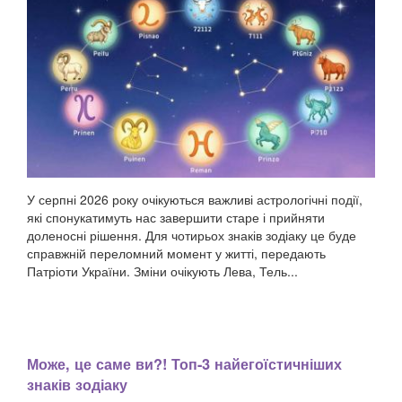
У серпні 2026 року очікуються важливі астрологічні події,
які спонукатимуть нас завершити старе і прийняти
доленосні рішення. Для чотирьох знаків зодіаку це буде
справжній переломний момент у житті, передають
Патріоти України. Зміни очікують Лева, Тель...
Може, це саме ви?! Топ-3 найегоїстичніших
знаків зодіаку