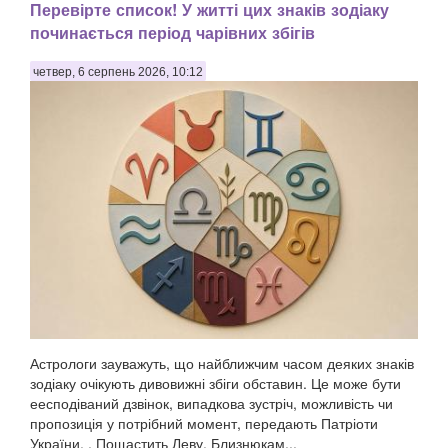
Перевірте список! У житті цих знаків зодіаку
починається період чарівних збігів
четвер, 6 серпень 2026, 10:12
Астрологи зауважуть, що найближчим часом деяких знаків
зодіаку очікують дивовижні збіги обставин. Це може бути
еесподіваний дзвінок, випадкова зустріч, можливість чи
пропозиція у потрібний момент, передають Патріоти
України. . Пощастить Леву, Близнюкам...