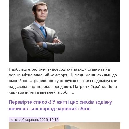
Найбільш егоїстичні знаки зодіаку завжди ставлять на
перше місце власний комфорт. Ці люди менш схильні до
емоційної зацікавленості у стосунках і схильні домінувати
над своїм партнером, передають Патріоти України. Вони
харизматичні та впевнені в собі, ...
Перевірте список! У житті цих знаків зодіаку
починається період чарівних збігів
четвер, 6 серпень 2026, 10:12