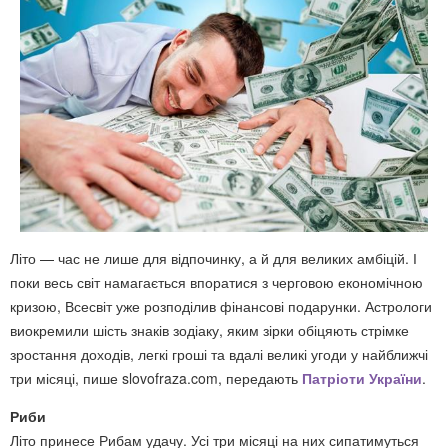
Літо — час не лише для відпочинку, а й для великих амбіцій. І
поки весь світ намагається впоратися з черговою економічною
кризою, Всесвіт уже розподілив фінансові подарунки. Астрологи
виокремили шість знаків зодіаку, яким зірки обіцяють стрімке
зростання доходів, легкі гроші та вдалі великі угоди у найближчі
три місяці, пише slovofraza.com, передають
Патріоти України
.
Риби
Літо принесе Рибам удачу. Усі три місяці на них сипатимуться