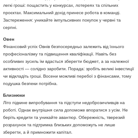
легкі гроші: пощастить у конкурсах, лотереях та спільних
проєктах. Максимальний дохід принесе робота в команді.
Застереження: уникайте імпульсивних покупок у червні та
серпні.
Овен
Фінансовий успіх Овнів безпосередньо залежить від їхнього
професіоналізму та підвищення кваліфікації. Навіть без
особливих зусиль їм вдасться зберегти бюджет, а за належної
активності — солідно заробити. Порада: зробіть великі інвестиції
чи відкладіть гроші. Восени можливі перебої з фінансами, тому
подушка безпеки потрібна.
Близнюки
Літо підкине випробування та підступи недоброзичливців на
роботі. Однак внутрішня сила допоможе впоратися з усім. Не
беріть кредити та уникайте авантюр. Обережність, тверезий
розрахунок та підтримка близьких допоможуть не лише
зберегти, а й примножити капітал.