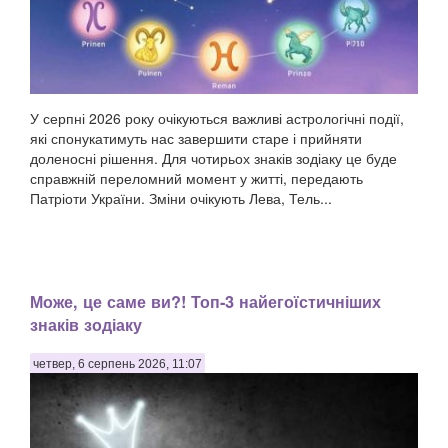
У серпні 2026 року очікуються важливі астрологічні події,
які спонукатимуть нас завершити старе і прийняти
доленосні рішення. Для чотирьох знаків зодіаку це буде
справжній переломний момент у житті, передають
Патріоти України. Зміни очікують Лева, Тель...
Може, це саме ви?! Топ-3 найегоїстичніших
знаків зодіаку
четвер, 6 серпень 2026, 11:07