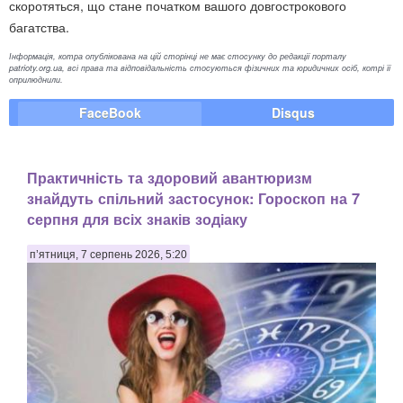
скоротяться, що стане початком вашого довгострокового
багатства.
Інформація, котра опублікована на цій сторінці не має стосунку до редакції порталу
patrioty.org.ua, всі права та відповідальність стосуються фізичних та юридичних осіб, котрі її
оприлюднили.
FaceBook
Disqus
Практичність та здоровий авантюризм
знайдуть спільний застосунок: Гороскоп на 7
серпня для всіх знаків зодіаку
п’ятниця, 7 серпень 2026, 5:20