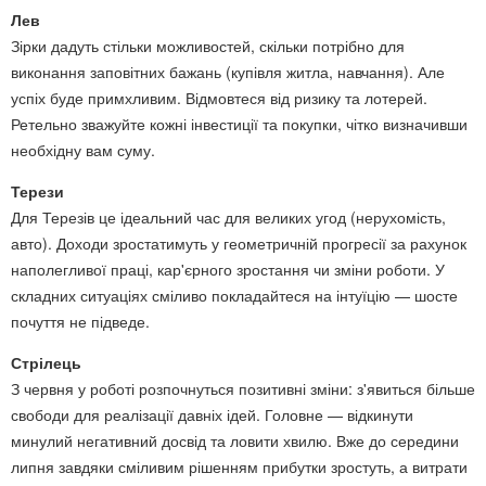
Лев
Зірки дадуть стільки можливостей, скільки потрібно для
виконання заповітних бажань (купівля житла, навчання). Але
успіх буде примхливим. Відмовтеся від ризику та лотерей.
Ретельно зважуйте кожні інвестиції та покупки, чітко визначивши
необхідну вам суму.
Терези
Для Терезів це ідеальний час для великих угод (нерухомість,
авто). Доходи зростатимуть у геометричній прогресії за рахунок
наполегливої праці, кар'єрного зростання чи зміни роботи. У
складних ситуаціях сміливо покладайтеся на інтуїцію — шосте
почуття не підведе.
Стрілець
З червня у роботі розпочнуться позитивні зміни: з'явиться більше
свободи для реалізації давніх ідей. Головне — відкинути
минулий негативний досвід та ловити хвилю. Вже до середини
липня завдяки сміливим рішенням прибутки зростуть, а витрати