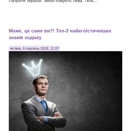
Патріоти України. Зміни очікують Лева, Тель...
Може, це саме ви?! Топ-3 найегоїстичніших
знаків зодіаку
четвер, 6 серпень 2026, 11:07