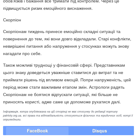
обов’язків і бажання все тримати під контролем. Через це
підвищується ризик емоційного виснаження.
Скорпіон
Скорпіонам тиждень принесе емоційно складні ситуації та
повернення до тем, які вони довго відкладали. Старі конфлікти,
невирішені питання або напруження у стосунках можуть знову
нагадати про себе.
Також можливі труднощі у фінансовій сфері. Представникам
цього знаку доведеться уважніше ставитися до витрат та не
приймати рішень під впливом емоцій. Попри напруженість, цей
період може стати важливим етапом змін. Астрологи радять
Скорпіонам не боятися відпускати ситуації, які більше не
приносять користі, адже саме це допоможе рухатися далі.
Інформація, котра опублікована на цій сторінці не має стосунку до редакції порталу
patrioty.org.ua, всі права та відповідальність стосуються фізичних та юридичних осіб, котрі її
оприлюднили.
FaceBook
Disqus