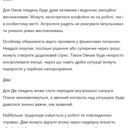
Для Овнів тиждень буде дуже активним і водночас емоційно
виснажливим. Можуть загостритися конфлікти як на роботі, так і
в особистому житті. Астрологи радять не реагувати імпульсивно
та уникати різких висловлювань.
Особливу обережність варто проявити у фінансових питаннях.
Невдалі покупки, поспішні рішення або суперечки через гроші
можуть створити додатковий стрес. Також Овнам буде непросто
контролювати емоції, через що навіть дрібні ситуації можуть
перерости у серйозні непорозуміння.
Діва
Для Дів тиждень може стати періодом внутрішньої напруги.
Плани змінюватимуться, а звичний контроль над ситуацією буде
даватися значно важче, ніж зазвичай.
Найбільше труднощів очікується у роботі та повсякденних
справах. Діви можуть відчути втому через надмірну кількість