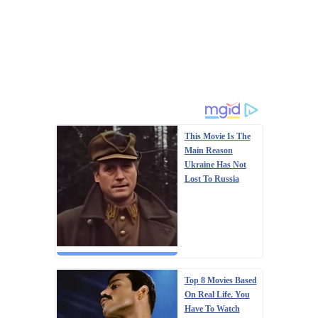
This Movie Is The
Main Reason
Ukraine Has Not
Lost To Russia
Top 8 Movies Based
On Real Life. You
Have To Watch