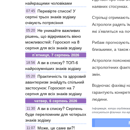
найкращими чоловіками
наявних стосунках.
Перевірте список! У
07:45
серпні трьох знаків зодіаку
Стрільці отримають
очікують потрясіння
Астрологи радять їм
Не уникайте важливих
які з’являться на по
05:20
рішень, що відкривають вікно
можливостей: Гороскоп на 8
Рибам прогнозують п
серпня для всіх знаків зодіаку
близькими, а також 
п’ятниця, 7 серпень 2026
Астрологи пояснюют
А ви в списку? ТОП-6
18:56
астрологічних факто
найрозумніших знаків зодіаку
змін.
Практичність та здоровий
05:20
авантюризм знайдуть спільний
Водночас фахівці н
застосунок: Гороскоп на 7
гарантують конкретн
серпня для всіх знаків зодіаку
людини.
четвер, 6 серпень 2026
А ви в списку? Серпень
Інформація, котра опублікован
11:30
стосуються фізичних та юрид
буде переломним для чотирьох
знаків зодіаку
Може, це саме ви?!
11:07