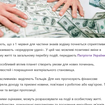
ють, що з 1 червня для частини знаків зодіаку почнеться сприятлив
азивають «коридором удачі». У цей час можливі позитивні зміни в
му житті та загальному перебігу подій, передають
Патріоти Україн
 особливий вплив планет створить умови для нових починань,
востей і покращення матеріального становища.
сливчиків» виділяють Тельців. Для них прогнозують фінансове
рела доходу та приємні новини, пов’язані з роботою або кар’єрою. 
и та вигідні пропозиції.
ними оцінками, можуть розраховувати на події в особистому житті.
найомства, романтичні перспективи та посилення емоційних зв’язків