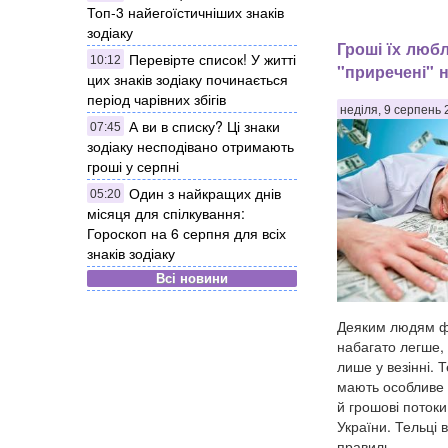
Топ-3 найегоїстичніших знаків
зодіаку
Гроші їх любл
Перевірте список! У житті
10:12
"приречені" н
цих знаків зодіаку починається
період чарівних збігів
неділя, 9 серпень 
А ви в списку? Ці знаки
07:45
зодіаку несподівано отримають
гроші у серпні
Один з найкращих днів
05:20
місяця для спілкування:
Гороскоп на 6 серпня для всіх
знаків зодіаку
Всі новини
Деяким людям фі
набагато легше, 
лише у везінні. Т
мають особливе ч
й грошові поток
України. Тельці 
правиль...