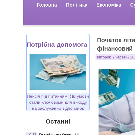
Головна
Політика
Економіка
С
Початок літа
Потрібна допомога
фінансовий з
вівторок, 2 червень 20
Пенсія під питанням: Які умови
стали ключовими для виходу
на заслужений відпочинок
Останні
Гроші їх люблять: Ці
10:47