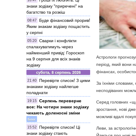
знаки зодіаку "приречені" на
багатство та розкіш
Буде фінансовий прорив!
08:47
Яким знакам зодіаку пощастить
у серпні
Сварки і конфлікти
05:20
спалахуватимуть через
найменший привід: Гороскоп
Астрологи прогнозу
на 9 серпня для всіх знаків
період, який вони н
зодіаку
фінансах, особисто
субота, 8 серпень 2026
Перевірте список! З цими
21:40
За їхніми словами,
знаками зодіаку найлегше
несподіваних можли
поладнати
Серпень переверне
19:15
Серед головних «ща
все: На чотири знаки зодіаку
зростання, нові дже
чекають доленосні зміни
можливі вдалі покупк
Блог
Перевірте список! Ці
Леви, за астрологіч
15:52
знаки зодіаку стають
Йдеться про нові з