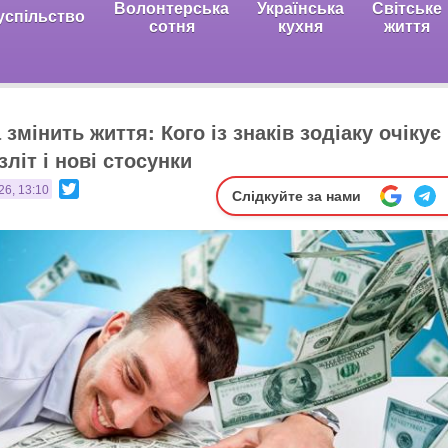
Волонтерська
Українська
Світське
успільство
сотня
кухня
життя
 змінить життя: Кого із знаків зодіаку очікує
літ і нові стосунки
Twitter
26, 13:10
Слідкуйте за нами