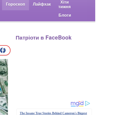
Хіти
Гороскоп
Лайфхак
тижня
Блоги
Патріоти в FaceBook
The Insane True Stories Behind Cameron's Biggest