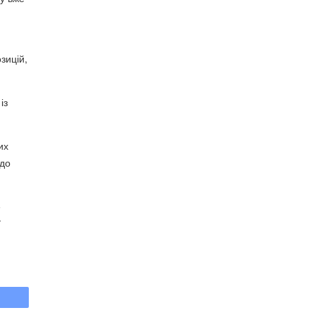
зицій,
із
их
 до
е
ї