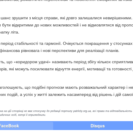
 шанс зрушити з місця справи, які довго залишалися невирішеними.
 бути відкритими до нових можливостей і не відмовлятися від пропо
чатку літа.
еріод стабільності та гармонії. Очікується покращення у стосунках 
фінансова рівновага і нові перспективи для реалізації планів.
ь, що «коридором удачі» називають період збігу кількох сприятлив
рів, які можуть посилювати відчуття енергії, мотивації та готовності
аголошують, що подібні прогнози мають розважальний характер і н
их подій, а успіх у житті залежить насамперед від рішень і дій само
а на цій сторінці не має стосунку до редакції порталу patrioty.org.ua, всі права та відповідальність
ичних осіб, котрі її оприлюднили.
FaceBook
Disqus