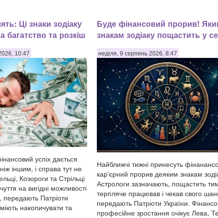
ять: Ці знаки зодіаку
Буде фінансовий прорив! Яки
а багатство та розкіш
знакам зодіаку пощастить у се
2026, 10:47
неділя, 9 серпень 2026, 8:47
нансовий успіх дається
Найближчі тижні принесуть фінанансо
ніж іншим, і справа тут не
кар'єрний прорив деяким знакам зоді
ельці, Козороги та Стрільці
Астрологи зазначають, пощастить тим
уття на вигідні можливості
терпляче працював і чекав свого шан
и, передають Патріоти
передають Патріоти України. Фінансо
вміють накопичувати та
професійне зростання очікує Лева, Те