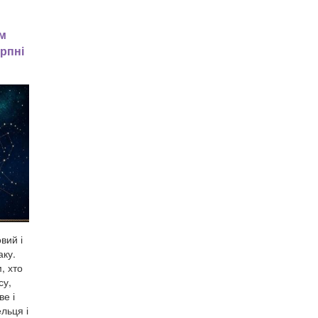
м
рпні
вий і
аку.
, хто
су,
ве і
льця і