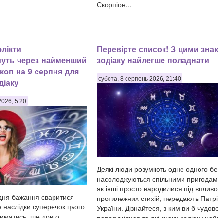
Скорпіон...
флікти
Перевірте список! З цими зна
муть через найменший
зодіаку найлегше поладнати
коп на 9 серпня для
субота, 8 серпень 2026, 21:40
діаку
2026, 5:20
Деякі люди розуміють одне одного без
насолоджуються спільними пригодами
як інші просто народилися під вплив
дня бажання сваритися
протилежних стихій, передають Патрі
е наслідки суперечок цього
України. Дізнайтеся, з ким ви б чудов
риматись, ще довго
порозумілися та які знаки зодіаку на