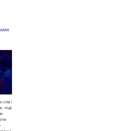
ками
 слів і
, тоді
ом
оти
о
йкраще