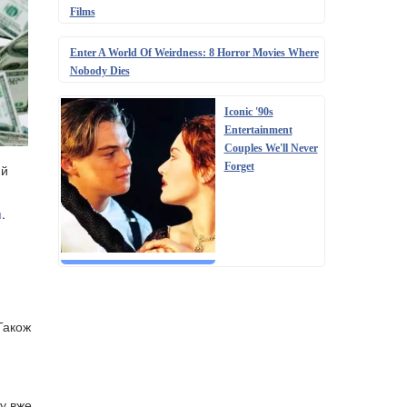
Films
Enter A World Of Weirdness: 8 Horror Movies Where
Nobody Dies
Iconic '90s
Entertainment
Couples We'll Never
Forget
ий
и
.
Також
 у вже