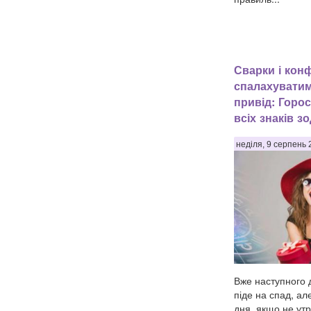
Сварки і кон
спалахувати
привід: Горос
всіх знаків зо
неділя, 9 серпень 
Вже наступного 
піде на спад, ал
дня, якщо не ут