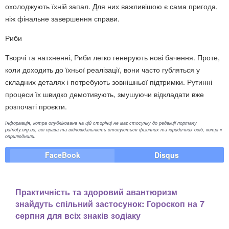
охолоджують їхній запал. Для них важливішою є сама пригода,
ніж фінальне завершення справи.
Риби
Творчі та натхненні, Риби легко генерують нові бачення. Проте,
коли доходить до їхньої реалізації, вони часто губляться у
складних деталях і потребують зовнішньої підтримки. Рутинні
процеси їх швидко демотивують, змушуючи відкладати вже
розпочаті проєкти.
Інформація, котра опублікована на цій сторінці не має стосунку до редакції порталу
patrioty.org.ua, всі права та відповідальність стосуються фізичних та юридичних осіб, котрі її
оприлюднили.
FaceBook
Disqus
Практичність та здоровий авантюризм
знайдуть спільний застосунок: Гороскоп на 7
серпня для всіх знаків зодіаку