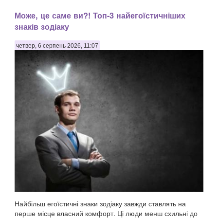
Може, це саме ви?! Топ-3 найегоїстичніших
знаків зодіаку
четвер, 6 серпень 2026, 11:07
Найбільш егоїстичні знаки зодіаку завжди ставлять на
перше місце власний комфорт. Ці люди менш схильні до