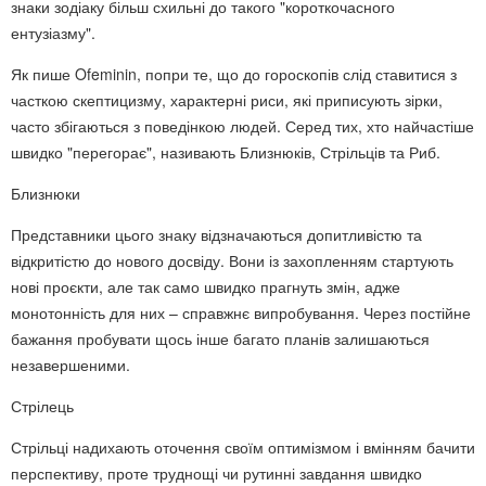
знаки зодіаку більш схильні до такого "короткочасного
ентузіазму".
Як пише Ofeminin, попри те, що до гороскопів слід ставитися з
часткою скептицизму, характерні риси, які приписують зірки,
часто збігаються з поведінкою людей. Серед тих, хто найчастіше
швидко "перегорає", називають Близнюків, Стрільців та Риб.
Близнюки
Представники цього знаку відзначаються допитливістю та
відкритістю до нового досвіду. Вони із захопленням стартують
нові проєкти, але так само швидко прагнуть змін, адже
монотонність для них – справжнє випробування. Через постійне
бажання пробувати щось інше багато планів залишаються
незавершеними.
Стрілець
Стрільці надихають оточення своїм оптимізмом і вмінням бачити
перспективу, проте труднощі чи рутинні завдання швидко