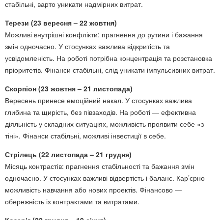
стабільні, варто уникати надмірних витрат.
Терези (23 вересня – 22 жовтня)
Можливі внутрішні конфлікти: прагнення до рутини і бажання
змін одночасно. У стосунках важлива відкритість та
усвідомленість. На роботі потрібна концентрація та розстановка
пріоритетів. Фінанси стабільні, слід уникати імпульсивних витрат.
Скорпіон (23 жовтня – 21 листопада)
Вересень принесе емоційний накал. У стосунках важлива
глибина та щирість, без півзаходів. На роботі — ефективна
діяльність у складних ситуаціях, можливість проявити себе «з
тіні». Фінанси стабільні, можливі інвестиції в себе.
Стрілець (22 листопада – 21 грудня)
Місяць контрастів: прагнення стабільності та бажання змін
одночасно. У стосунках важливі відвертість і баланс. Кар’єрно —
можливість навчання або нових проектів. Фінансово —
обережність із контрактами та витратами.
Козеріг (22 грудня – 19 січня)