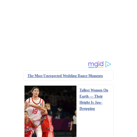
The Most Unexpected Wedding Dance Moments
Tallest Women On
Earth — Their
Height Is Jaw-
Dropping