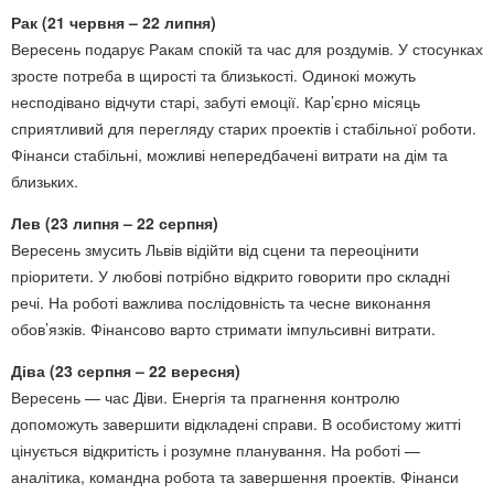
Рак (21 червня – 22 липня)
Вересень подарує Ракам спокій та час для роздумів. У стосунках
зросте потреба в щирості та близькості. Одинокі можуть
несподівано відчути старі, забуті емоції. Кар’єрно місяць
сприятливий для перегляду старих проектів і стабільної роботи.
Фінанси стабільні, можливі непередбачені витрати на дім та
близьких.
Лев (23 липня – 22 серпня)
Вересень змусить Львів відійти від сцени та переоцінити
пріоритети. У любові потрібно відкрито говорити про складні
речі. На роботі важлива послідовність та чесне виконання
обов’язків. Фінансово варто стримати імпульсивні витрати.
Діва (23 серпня – 22 вересня)
Вересень — час Діви. Енергія та прагнення контролю
допоможуть завершити відкладені справи. В особистому житті
цінується відкритість і розумне планування. На роботі —
аналітика, командна робота та завершення проектів. Фінанси