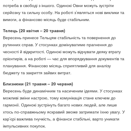
потреба в свободі з іншого. Одинокі Овни можуть зустріти
серйозну та сильну особу. На роботі з’являться нові виклики та
вимоги, а фінансово місяць буде стабільним.
Телець (20 квітня – 20 травня)
Вересень принесе Тельцям стабільність та повернення до
рутинних справ. У стосунках домінуватиме прагнення до
чесності й відкритості. Одинокі можуть відчувати деяку втрату
орієнтирів, а на роботі — час для впорядкування документів та
планування. Фінансово місяць сприятливий для аналізу
бюджету та закриття зайвих витрат.
Близнюки (21 травня – 20 червня)
Вересень буде динамічним та насиченим ідеями. У стосунках
можливі зміни настрою, тому комунікація стане ключем до
гармонії. Одинокі зустрінуть багато нових людей, але лише
хтось по-справжньому яскравий зможе затримати їхню увагу. У
кар’єрі важлива гнучкість, а фінанси стабільні, варто уникати
імпульсивних покупок.