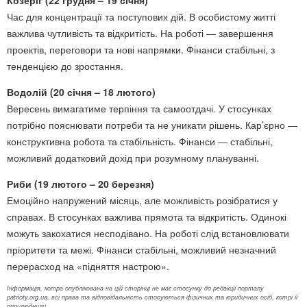
Час для концентрації та поступових дій. В особистому житті
важлива чутливість та відкритість. На роботі — завершення
проектів, переговори та нові напрямки. Фінанси стабільні, з
тенденцією до зростання.
Водолій (20 січня – 18 лютого)
Вересень вимагатиме терпіння та самоотдачі. У стосунках
потрібно пояснювати потреби та не уникати рішень. Кар’єрно —
конструктивна робота та стабільність. Фінанси — стабільні,
можливий додатковий дохід при розумному плануванні.
Риби (19 лютого – 20 березня)
Емоційно напружений місяць, але можливість розібратися у
справах. В стосунках важлива прямота та відкритість. Одинокі
можуть закохатися несподівано. На роботі слід встановлювати
пріоритети та межі. Фінанси стабільні, можливий незначний
перерасход на «підняття настрою».
Інформація, котра опублікована на цій сторінці не має стосунку до редакції порталу
patrioty.org.ua, всі права та відповідальність стосуються фізичних та юридичних осіб, котрі її
оприлюднили.