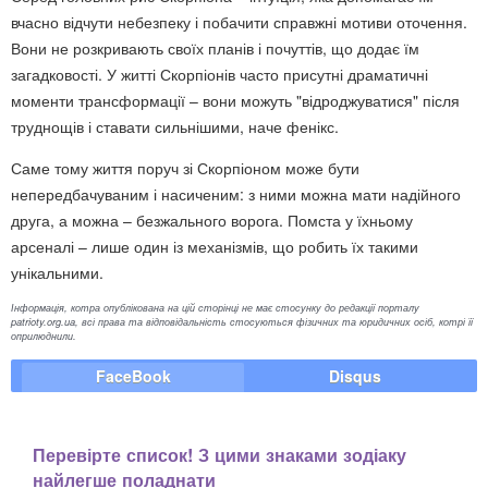
вчасно відчути небезпеку і побачити справжні мотиви оточення.
Вони не розкривають своїх планів і почуттів, що додає їм
загадковості. У житті Скорпіонів часто присутні драматичні
моменти трансформації – вони можуть "відроджуватися" після
труднощів і ставати сильнішими, наче фенікс.
Саме тому життя поруч зі Скорпіоном може бути
непередбачуваним і насиченим: з ними можна мати надійного
друга, а можна – безжального ворога. Помста у їхньому
арсеналі – лише один із механізмів, що робить їх такими
унікальними.
Інформація, котра опублікована на цій сторінці не має стосунку до редакції порталу
patrioty.org.ua, всі права та відповідальність стосуються фізичних та юридичних осіб, котрі її
оприлюднили.
FaceBook
Disqus
Перевірте список! З цими знаками зодіаку
найлегше поладнати