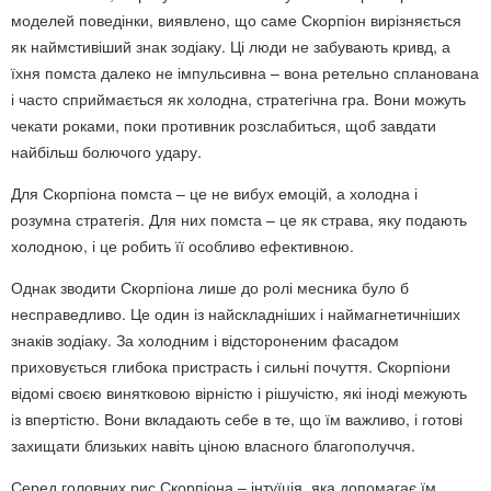
моделей поведінки, виявлено, що саме Скорпіон вирізняється
як наймстивіший знак зодіаку. Ці люди не забувають кривд, а
їхня помста далеко не імпульсивна – вона ретельно спланована
і часто сприймається як холодна, стратегічна гра. Вони можуть
чекати роками, поки противник розслабиться, щоб завдати
найбільш болючого удару.
Для Скорпіона помста – це не вибух емоцій, а холодна і
розумна стратегія. Для них помста – це як страва, яку подають
холодною, і це робить її особливо ефективною.
Однак зводити Скорпіона лише до ролі месника було б
несправедливо. Це один із найскладніших і наймагнетичніших
знаків зодіаку. За холодним і відстороненим фасадом
приховується глибока пристрасть і сильні почуття. Скорпіони
відомі своєю винятковою вірністю і рішучістю, які іноді межують
із впертістю. Вони вкладають себе в те, що їм важливо, і готові
захищати близьких навіть ціною власного благополуччя.
Серед головних рис Скорпіона – інтуїція, яка допомагає їм