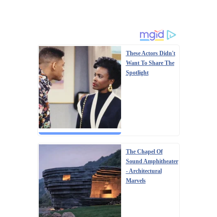
These Actors Didn't
Want To Share The
Spotlight
The Chapel Of
Sound Amphitheater
- Architectural
Marvels