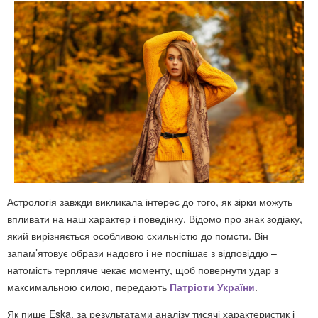
Астрологія завжди викликала інтерес до того, як зірки можуть
впливати на наш характер і поведінку. Відомо про знак зодіаку,
який вирізняється особливою схильністю до помсти. Він
запам’ятовує образи надовго і не поспішає з відповіддю –
натомість терпляче чекає моменту, щоб повернути удар з
максимальною силою, передають
Патріоти України
.
Як пише Eska, за результатами аналізу тисячі характеристик і