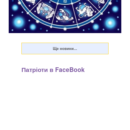
Саме в такі місячні доби нас найчастіше обдурюють,
підставляють і зраджують. Але в цьому можна знайти й
позитивні сторони - доля просто забирає з життя людей,
чия місія в вже завершилася — не варто перейматися
через розставання. Сприятливий у фінансово...
Патріоти в FaceBook