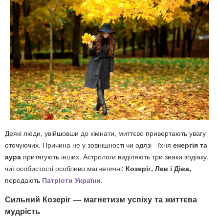
Деякі люди, увійшовши до кімнати, миттєво привертають увагу
оточуючих. Причина не у зовнішності чи одязі - їхня
енергія та
аура
притягують інших. Астрологи виділяють три знаки зодіаку,
чиї особистості особливо магнетичні:
Козеріг, Лев і Діва,
передають
Патріоти України
.
Сильний Козеріг — магнетизм успіху та життєва
мудрість