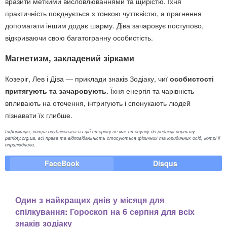
вразити меткими висловлюваннями та щирістю. Їхня
практичність поєднується з тонкою чуттєвістю, а прагнення
допомагати іншим додає шарму. Діва зачаровує поступово,
відкриваючи свою багатогранну особистість.
Магнетизм, закладений зірками
Козеріг, Лев і Діва — приклади знаків Зодіаку, чиї
особистості
притягують та зачаровують
. Їхня енергія та чарівність
впливають на оточення, інтригують і спонукають людей
пізнавати їх глибше.
Інформація, котра опублікована на цій сторінці не має стосунку до редакції порталу
patrioty.org.ua, всі права та відповідальність стосуються фізичних та юридичних осіб, котрі її
оприлюднили.
FaceBook
Disqus
Один з найкращих днів у місяця для
спілкування: Гороскоп на 6 серпня для всіх
знаків зодіаку