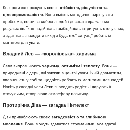
Козероги заворожують своєю
стійкістю, рішучістю та
цілеспрямованістю
. Вони вміють методично вирішувати
проблеми, вести за собою людей і досягати вражаючих
результатів. Їхня надійність і амбіційність інтригують оточуючих,
а здатність знаходити вихід з будь-якої ситуації робить їх
магнітом для уваги.
Владний Лев — «королівська» харизма
Леви випромінюють
харизму, оптимізм і теплоту
. Вони —
природжені лідери, які завжди в центрі уваги. Їхній драматизм,
впевненість у собі та щедрість роблять їх магнітами для людей.
Навіть у складні часи Леви знаходять радість і дарують її
оточуючим, створюючи атмосферу позитиву.
Протирічна Діва — загадка і інтелект
Діви приваблюють своєю
загадковістю та глибиною
мислення
. Вони можуть здаватися стриманими, але здатні