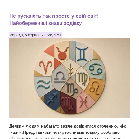
Не пускають так просто у свій світ!
Найобережніші знаки зодіаку
середа, 5 серпень 2026, 9:57
Деяким людям набагато важче довіритися оточенню, ніж
іншим.Представники чотирьох знаків зодіаку особливо
обережні у спілкуванні, довго придивляються до нових