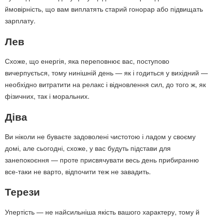
ймовірність, що вам виплатять старий гонорар або підвищать
зарплату.
Лев
Схоже, що енергія, яка переповнює вас, поступово
вичерпується, тому нинішній день — як і годиться у вихідний —
необхідно витратити на релакс і відновлення сил, до того ж, як
фізичних, так і моральних.
Діва
Ви ніколи не буваєте задоволені чистотою і ладом у своєму
домі, але сьогодні, схоже, у вас будуть підстави для
занепокоєння — проте присвячувати весь день прибиранню
все-таки не варто, відпочити теж не завадить.
Терези
Упертість — не найсильніша якість вашого характеру, тому й