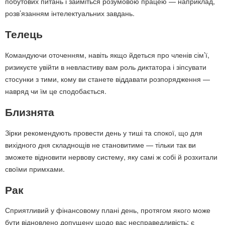
побутових питань і займіться розумовою працею — наприклад,
розв’язанням інтелектуальних завдань.
Телець
Командуючи оточенням, навіть якщо йдеться про членів сім’ї,
ризикуєте увійти в невластиву вам роль диктатора і зіпсувати
стосунки з тими, кому ви станете віддавати розпорядження —
навряд чи їм це сподобається.
Близнята
Зірки рекомендують провести день у тиші та спокої, що для
вихідного дня складнощів не становитиме — тільки так ви
зможете відновити нервову систему, яку самі ж собі й розхитали
своїми примхами.
Рак
Сприятливий у фінансовому плані день, протягом якого може
бути відновлено допущену щодо вас несправедливість: є