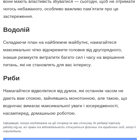
вони мають властивість збуватися — сьогодні, щоб не отримати
чогось небажаного, особливо важливо пам’ятати про це
застереження.
Водолій
Складаючи план на найближче майбутнє, намагайтеся
максимально чітко відокремити головне від другорядного,
інакше ризикуєте витратити багато сил і часу на вирішення
питань, які не становлять для вас інтересу.
Риби
Намагайтеся відволіктися від думок, які останнім часом не
дають вам спокою, зайнявшись монотонною, але такою, що
водночас вимагає максимальної уваги і зосередженості,
насамперед, домашньою роботою.
Інформація, котра опублікована на цій сторінці не має стосунку до редакції порталу
patrioty.org.ua, всі права та відповідальність стосуються фізичних та юридичних осіб, котрі її
оприлюднили.