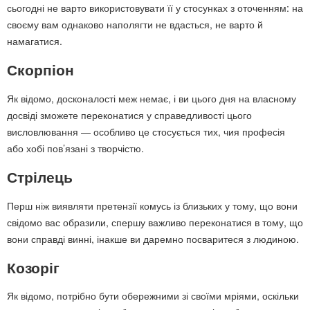
сьогодні не варто використовувати її у стосунках з оточенням: на
своєму вам однаково наполягти не вдасться, не варто й
намагатися.
Скорпіон
Як відомо, досконалості меж немає, і ви цього дня на власному
досвіді зможете переконатися у справедливості цього
висловлювання — особливо це стосується тих, чия професія
або хобі пов’язані з творчістю.
Стрілець
Перш ніж виявляти претензії комусь із близьких у тому, що вони
свідомо вас образили, спершу важливо переконатися в тому, що
вони справді винні, інакше ви даремно посваритеся з людиною.
Козоріг
Як відомо, потрібно бути обережними зі своїми мріями, оскільки