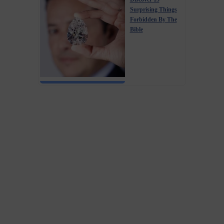
Surprising Things
Forbidden By The
Bible