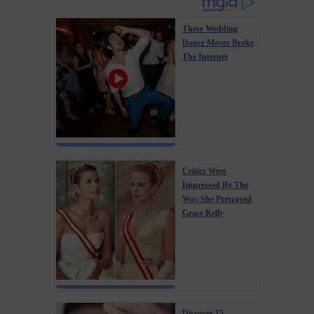
These Wedding
Dance Moves Broke
The Internet
Critics Were
Impressed By The
Way She Portrayed
Grace Kelly
Discover 15