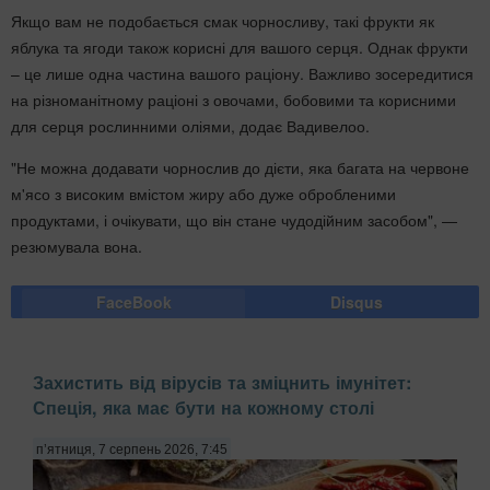
Якщо вам не подобається смак чорносливу, такі фрукти як
яблука та ягоди також корисні для вашого серця. Однак фрукти
– це лише одна частина вашого раціону. Важливо зосередитися
на різноманітному раціоні з овочами, бобовими та корисними
для серця рослинними оліями, додає Вадивелоо.
"Не можна додавати чорнослив до дієти, яка багата на червоне
м'ясо з високим вмістом жиру або дуже обробленими
продуктами, і очікувати, що він стане чудодійним засобом", —
резюмувала вона.
FaceBook
Disqus
Захистить від вірусів та зміцнить імунітет:
Спеція, яка має бути на кожному столі
п’ятниця, 7 серпень 2026, 7:45