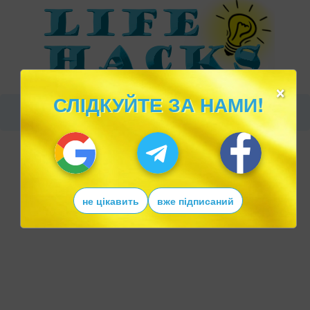
×
СЛІДКУЙТЕ ЗА НАМИ!
не цікавить
вже підписаний