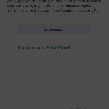
дотримуватися жорстких дієт. Насправді досягти бажаного
результату можуть допомогти прості щоденні харчові
звички, які легко впровадити у свій раціон, передають Па...
Патріоти в FaceBook