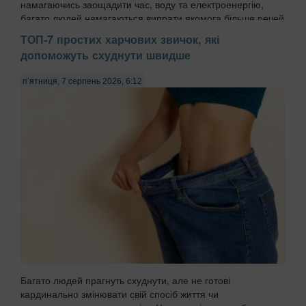
намагаючись заощадити час, воду та електроенергію,
багато людей намагаються випрати якомога більше речей
за один цикл. У барабан потрапляють одночасн...
ТОП-7 простих харчових звичок, які
допоможуть схуднути швидше
п’ятниця, 7 серпень 2026, 6:12
Багато людей прагнуть схуднути, але не готові
кардинально змінювати свій спосіб життя чи