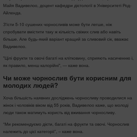
Майя Вадивелоо, доцент кафедри дієтології в Університеті Род-
Айленда.
З'їсти 5-10 сушених чорносливів може бути легше, ніж
спробувати вмістити таку ж кількість свіжих слив або навіть
більше. Але будь-який варіант кращий за сливовий сік, вважає
Вадивелоо.
"Цілі фрукти та овочі багаті на клітковину, сприяють насиченню і,
як правило, менш калорійні", — каже вона.
Чи може чорнослив бути корисним для
молодих людей?
Хоча більшість наявних досліджень чорносливу проводилися на
жінок і чоловіків віком від 55 років, Вадивелоо каже, що молоді
люди також матимуть користь від вживання чорносливу.
“Ми рекомендуємо дієти, багаті на фрукти та овочі. Чорнослив
належить до цієї категорії”, – каже вона.