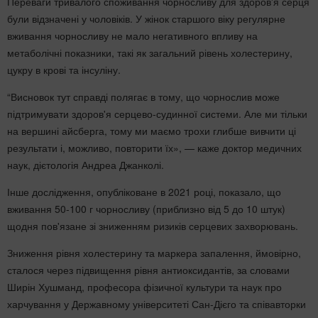
Переваги тривалого споживання чорносливу для здоров'я серця
були відзначені у чоловіків. У жінок старшого віку регулярне
вживання чорносливу не мало негативного впливу на
метаболічні показники, такі як загальний рівень холестерину,
цукру в крові та інсуліну.
“Висновок тут справді полягає в тому, що чорнослив може
підтримувати здоров'я серцево-судинної системи. Але ми тільки
на вершині айсберга, тому ми маємо трохи глибше вивчити ці
результати і, можливо, повторити їх», — каже доктор медичних
наук, дієтологія Андреа Джанколі.
Інше дослідження, опубліковане в 2021 році, показало, що
вживання 50-100 г чорносливу (приблизно від 5 до 10 штук)
щодня пов'язане зі зниженням ризиків серцевих захворювань.
Зниження рівня холестерину та маркера запалення, ймовірно,
сталося через підвищення рівня антиоксидантів, за словами
Ширін Хушманд, професора фізичної культури та наук про
харчування у Державному університеті Сан-Дієго та співавторки