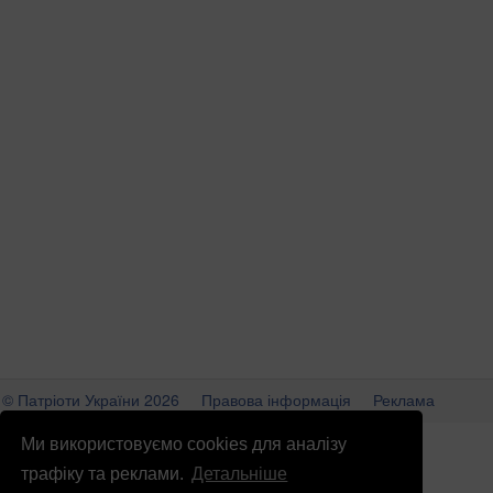
© Патріоти України 2026
Правова інформація
Реклама
info
@
patrioty.org.ua
Ми використовуємо cookies для аналізу
трафіку та реклами.
Детальніше