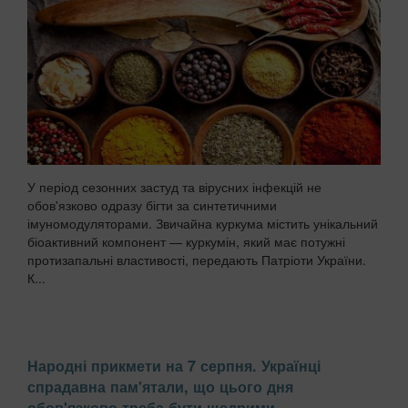
У період сезонних застуд та вірусних інфекцій не
обов'язково одразу бігти за синтетичними
імуномодуляторами. Звичайна куркума містить унікальний
біоактивний компонент — куркумін, який має потужні
протизапальні властивості, передають Патріоти України.
К...
Народні прикмети на 7 серпня. Українці
спрадавна пам'ятали, що цього дня
обов'язково треба бути щедрими