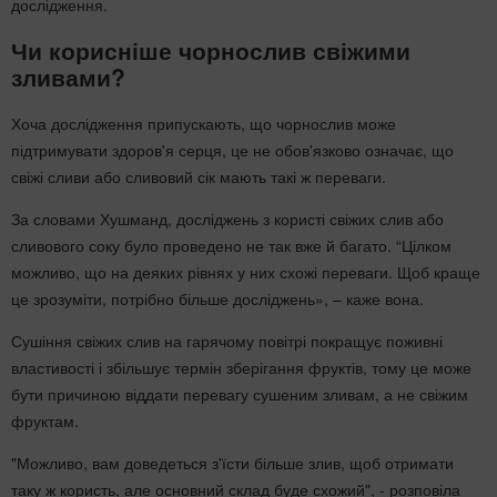
дослідження.
Чи корисніше чорнослив свіжими
зливами?
Хоча дослідження припускають, що чорнослив може
підтримувати здоров'я серця, це не обов'язково означає, що
свіжі сливи або сливовий сік мають такі ж переваги.
За словами Хушманд, досліджень з користі свіжих слив або
сливового соку було проведено не так вже й багато. “Цілком
можливо, що на деяких рівнях у них схожі переваги. Щоб краще
це зрозуміти, потрібно більше досліджень», – каже вона.
Сушіння свіжих слив на гарячому повітрі покращує поживні
властивості і збільшує термін зберігання фруктів, тому це може
бути причиною віддати перевагу сушеним зливам, а не свіжим
фруктам.
"Можливо, вам доведеться з'їсти більше злив, щоб отримати
таку ж користь, але основний склад буде схожий", - розповіла