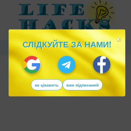
×
СЛІДКУЙТЕ ЗА НАМИ!
не цікавить
вже підписаний