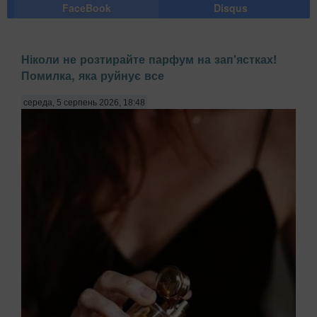
FaceBook
Disqus
Ніколи не розтирайте парфум на зап'ястках!
Помилка, яка руйнує все
середа, 5 серпень 2026, 18:48