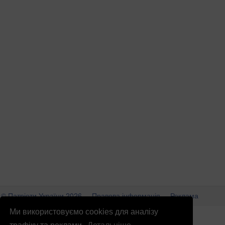
© Патріоти України 2026
Правова інформація
Реклама
Ми використовуємо cookies для аналізу
info
@
patrioty.org.ua