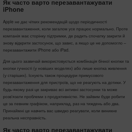
Як часто варто перезавантажувати
iPhone
Apple не дає чітких рекомендацій щодо періодичності
перезавантаження, коли загалом усе працює нормально. Проте
компанія має сторінку підтримки, де радить спочатку закрити й
знову відкрити застосунок, що завис, а якщо це не допомогло –
перезавантажити iPhone або iPad.
Для цього зазвичай використовується комбінація бічної кнопки та
кнопки гучності (у новіших моделях) або лише кнопка живлення
(у старіших). Існують також процедури примусового
перезавантаження для пристроїв, що не реагують на дотики. У
будь-якому разі це закриває всі активні застосунки та може
розв'язати проблеми з продуктивністю. Не зайвим буде робити
це за певним графіком, наприклад, раз на тиждень або два.
Принаймні це навчить вас швидко реагувати, коли виникне
реальна несправність.
Як часто варто перезавантажувати