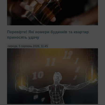
Перевірте! Які номери будинків та квартир
приносять удачу
середа, 5 серпень 2026, 11:45
Багато людей після нанесення парфуму на зап'ястки
починають інтенсивно терти їх одне об одне. Це підвищує
температуру шкіри та руйнує молекули верхніх,
найфруктовіших чи найсвіжіших нот, передають Патріоти
України. Парфум слід просто розпилювати і дава...