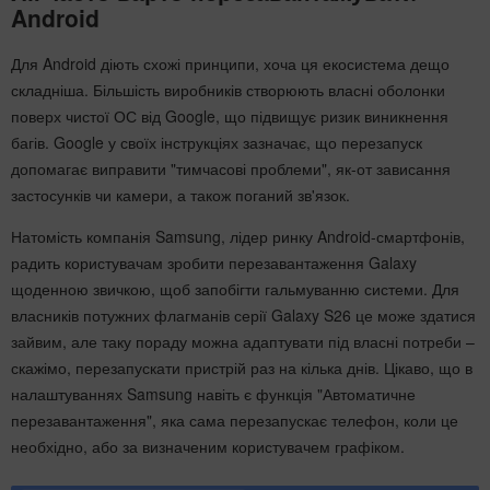
Android
Для Android діють схожі принципи, хоча ця екосистема дещо
складніша. Більшість виробників створюють власні оболонки
поверх чистої ОС від Google, що підвищує ризик виникнення
багів. Google у своїх інструкціях зазначає, що перезапуск
допомагає виправити "тимчасові проблеми", як-от зависання
застосунків чи камери, а також поганий зв'язок.
Натомість компанія Samsung, лідер ринку Android-смартфонів,
радить користувачам зробити перезавантаження Galaxy
щоденною звичкою, щоб запобігти гальмуванню системи. Для
власників потужних флагманів серії Galaxy S26 це може здатися
зайвим, але таку пораду можна адаптувати під власні потреби –
скажімо, перезапускати пристрій раз на кілька днів. Цікаво, що в
налаштуваннях Samsung навіть є функція "Автоматичне
перезавантаження", яка сама перезапускає телефон, коли це
необхідно, або за визначеним користувачем графіком.