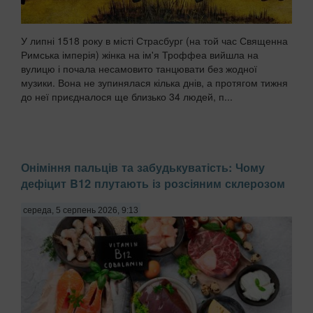
У липні 1518 року в місті Страсбург (на той час Священна
Римська імперія) жінка на ім'я Троффеа вийшла на
вулицю і почала несамовито танцювати без жодної
музики. Вона не зупинялася кілька днів, а протягом тижня
до неї приєдналося ще близько 34 людей, п...
Оніміння пальців та забудькуватість: Чому
дефіцит B12 плутають із розсіяним склерозом
середа, 5 серпень 2026, 9:13