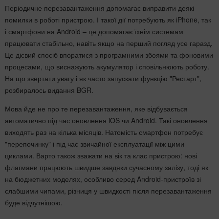
Періодичне перезавантаження допомагає виправити деякі
помилки в роботі пристрою. І такої дії потребують як iPhone, так
і смартфони на Android – це допомагає їхнім системам
працювати стабільно, навіть якщо на перший погляд усе гаразд.
Це дієвий спосіб впоратися з програмними збоями та фоновими
процесами, що виснажують акумулятор і сповільнюють роботу.
На що звертати увагу і як часто запускати функцію "Рестарт",
розбиралось видання BGR.
Мова йде не про те перезавантаження, яке відбувається
автоматично під час оновлення iOS чи Android. Такі оновлення
виходять раз на кілька місяців. Натомість смартфон потребує
"перепочинку" і під час звичайної експлуатації між цими
циклами. Варто також зважати на вік та клас пристрою: нові
флагмани працюють швидше завдяки сучасному залізу, тоді як
на бюджетних моделях, особливо серед Android-пристроїв зі
слабшими чипами, різниця у швидкості після перезавантаження
буде відчутнішою.