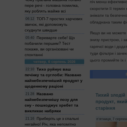
піч менш ефективно
пере речі - головна помилка,
скоротити її термін 
яку роблять майже всі
знімати та безпечно
ТОП-7 простих харчових
06:12
обладнана таким ф
звичок, які допоможуть
схуднути швидше
Якщо ви не можете 
Переварте себе! Що
05:40
знизу пристрою, і з
побачили першим? Тест
гарячої води і дод
покаже, ви організовані чи
туди фільтри і заче
спонтанні
цього промийте їх і
четвер, 6 серпень 2026
Тихо руйнує ваш
22:10
печінку та суглоби: Названо
найнебезпечніший продукт у
щоденному раціоні
Названо
Тихий злодій 
21:28
найнебезпечнішу позу для
продукт, яки
сну - пошкоджує хребет та
старіння
викликає набряки
Приберіть це з спальні
21:16
п’ятниця, 7 серпен
негайно! Річ, яка непомітно