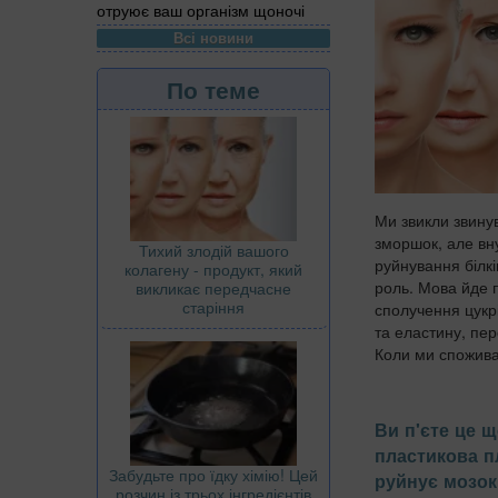
отруює ваш організм щоночі
Всі новини
По теме
Ми звикли звину
зморшок, але вн
Тихий злодій вашого
руйнування білкі
колагену - продукт, який
роль. Мова йде 
викликає передчасне
старіння
сполучення цукр
та еластину, пер
Коли ми спожива
Ви п'єте це 
пластикова п
Забудьте про їдку хімію! Цей
руйнує мозок
розчин із трьох інгредієнтів