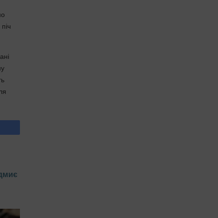
но
 піч
ані
ну
ть
ля
ідмиє