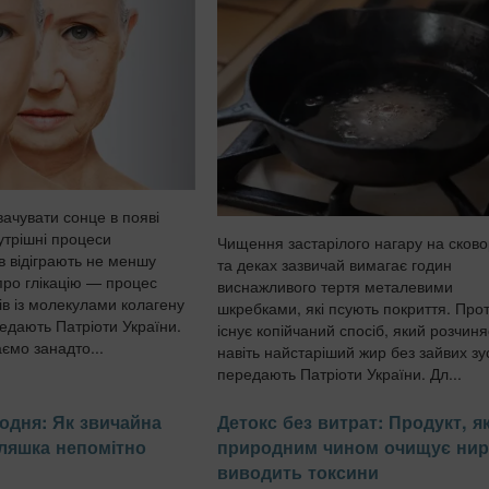
вачувати сонце в появі
утрішні процеси
Чищення застарілого нагару на сков
в відіграють не меншу
та деках зазвичай вимагає годин
про глікацію — процес
виснажливого тертя металевими
ів із молекулами колагену
шкребками, які псують покриття. Про
едають Патріоти України.
існує копійчаний спосіб, який розчиня
ємо занадто...
навіть найстаріший жир без зайвих зу
передають Патріоти України. Дл...
щодня: Як звичайна
Детокс без витрат: Продукт, я
ляшка непомітно
природним чином очищує нир
виводить токсини