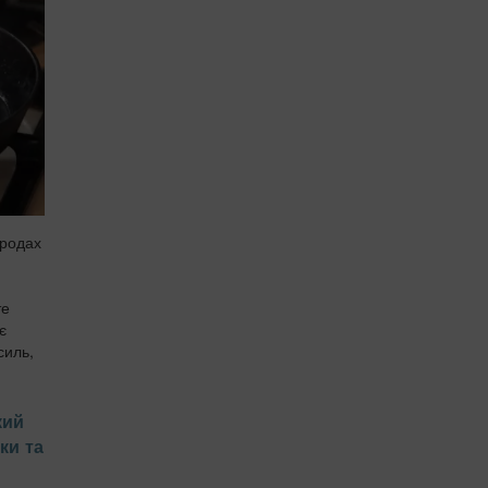
ородах
те
є
силь,
кий
ки та