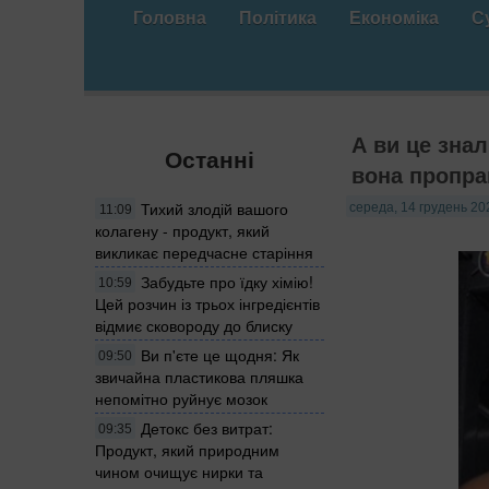
Головна
Політика
Економіка
С
А ви це зна
Останні
вона пропра
Тихий злодій вашого
середа, 14 грудень 20
11:09
колагену - продукт, який
викликає передчасне старіння
Забудьте про їдку хімію!
10:59
Цей розчин із трьох інгредієнтів
відмиє сковороду до блиску
Ви п'єте це щодня: Як
09:50
звичайна пластикова пляшка
непомітно руйнує мозок
Детокс без витрат:
09:35
Продукт, який природним
чином очищує нирки та