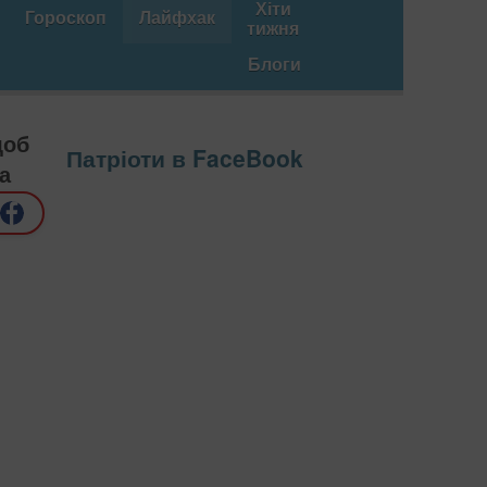
Хіти
Гороскоп
Лайфхак
тижня
Блоги
щоб
Патріоти в FaceBook
а