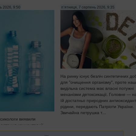
ь 2026, 9:50
п’ятниця, 7 серпень 2026, 9:35
На ринку існує безліч синтетичних до
для "очищення організму", проте на
видільна система має власні потужні
механізми детоксикації. Головне — н
їй достатньо природних антиоксидант
рідини, передають Патріоти України.
Звичайна петрушка т...
ксикологи виявили
ростання концентрації
тканинах головного мозку