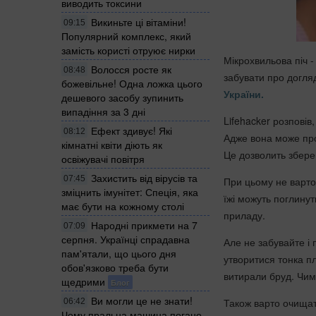
виводить токсини
Викиньте ці вітаміни!
09:15
Популярний комплекс, який
замість користі отруює нирки
Мікрохвильова піч - 
Волосся росте як
08:48
забувати про догля
божевільне! Одна ложка цього
України.
дешевого засобу зупинить
випадіння за 3 дні
Lifehacker розповів
Ефект здивує! Які
08:12
Адже вона може прос
кімнатні квіти діють як
Це дозволить зберегт
освіжувачі повітря
Захистить від вірусів та
07:45
При цьому не варто
зміцнить імунітет: Спеція, яка
їжі можуть поглинут
має бути на кожному столі
приладу.
Народні прикмети на 7
07:09
серпня. Українці спрадавна
Але не забувайте і 
пам'ятали, що цього дня
утворитися тонка пл
обов'язково треба бути
витирали бруд. Чим 
щедрими
Блог
Ви могли це не знати!
Також варто очищат
06:42
Чому пральна машина погано