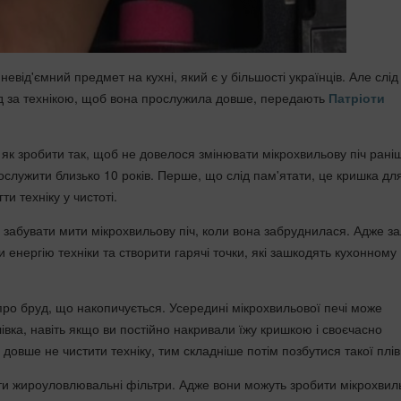
невід'ємний предмет на кухні, який є у більшості українців. Але слід
д за технікою, щоб вона прослужила довше, передають
Патріоти
, як зробити так, щоб не довелося змінювати мікрохвильову піч рані
лужити близько 10 років. Перше, що слід пам'ятати, це кришка для 
и техніку у чистоті.
 забувати мити мікрохвильову піч, коли вона забруднилася. Адже з
и енергію техніки та створити гарячі точки, які зашкодять кухонному
про бруд, що накопичується. Усередині мікрохвильової печі може
івка, навіть якщо ви постійно накривали їжу кришкою і своєчасно
довше не чистити техніку, тим складніше потім позбутися такої плів
и жироуловлювальні фільтри. Адже вони можуть зробити мікрохвил