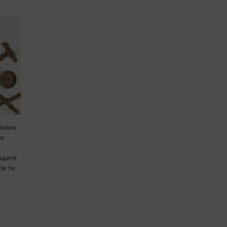
бавок
ша
адати
ів та