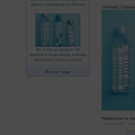
відмиє сковороду до блиску
п’ятниця, 7 серпен
Ви п'єте це щодня: Як
звичайна пластикова пляшка
непомітно руйнує мозок
Все по теме
Неврологи та то
катастрофічне з
мікропластику в 