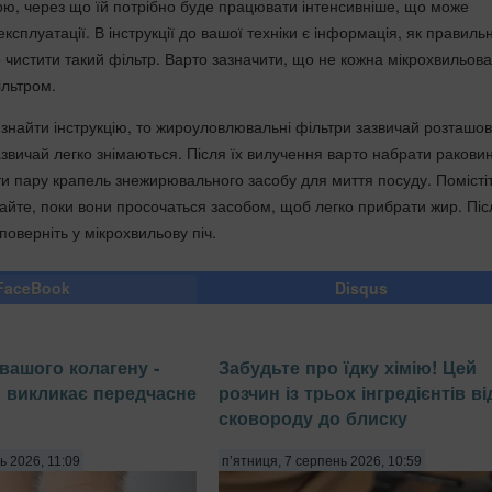
ю, через що їй потрібно буде працювати інтенсивніше, що може
експлуатації. В інструкції до вашої техніки є інформація, як правиль
 чистити такий фільтр. Варто зазначити, що не кожна мікрохвильова
ільтром.
знайти інструкцію, то жироуловлювальні фільтри зазвичай розташов
азвичай легко знімаються. Після їх вилучення варто набрати ракови
ати пару крапель знежирювального засобу для миття посуду. Помісті
кайте, поки вони просочаться засобом, щоб легко прибрати жир. Піс
 поверніть у мікрохвильову піч.
FaceBook
Disqus
вашого колагену -
Забудьте про їдку хімію! Цей
й викликає передчасне
розчин із трьох інгредієнтів в
сковороду до блиску
ь 2026, 11:09
п’ятниця, 7 серпень 2026, 10:59