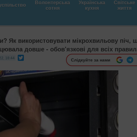
Волонтерська
Українська
Світське
успільство
сотня
кухня
життя
ли? Як використовувати мікрохвильову піч, 
цювала довше - обов'язкові для всіх правил
Twitter
22, 18:44
Слідкуйте за нами