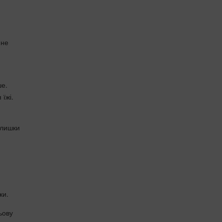
 не
ше.
їжі.
алишки
ки.
ьову