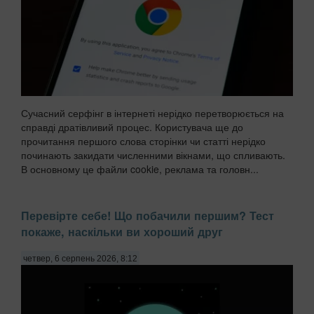
Сучасний серфінг в інтернеті нерідко перетворюється на
справді дратівливий процес. Користувача ще до
прочитання першого слова сторінки чи статті нерідко
починають закидати численними вікнами, що спливають.
В основному це файли cookie, реклама та головн...
Перевірте себе! Що побачили першим? Тест
покаже, наскільки ви хороший друг
четвер, 6 серпень 2026, 8:12