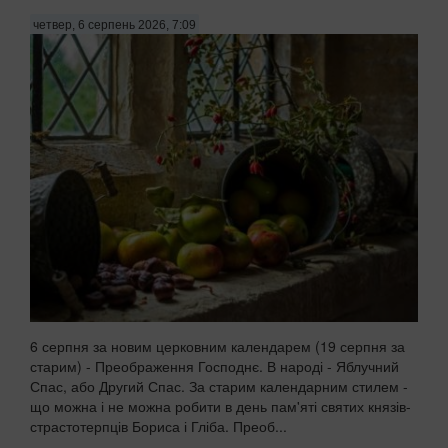
четвер, 6 серпень 2026, 7:09
6 серпня за новим церковним календарем (19 серпня за
старим) - Преображення Господнє. В народі - Яблучний
Спас, або Другий Спас. За старим календарним стилем -
що можна і не можна робити в день пам'яті святих князів-
страстотерпців Бориса і Гліба. Преоб...