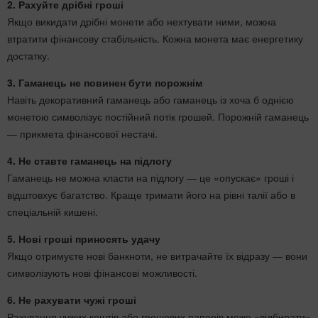
2. Рахуйте дрібні гроші
Якщо викидати дрібні монети або нехтувати ними, можна
втратити фінансову стабільність. Кожна монета має енергетику
достатку.
3. Гаманець не повинен бути порожнім
Навіть декоративний гаманець або гаманець із хоча б однією
монетою символізує постійний потік грошей. Порожній гаманець
— прикмета фінансової нестачі.
4. Не ставте гаманець на підлогу
Гаманець не можна класти на підлогу — це «опускає» гроші і
відштовхує багатство. Краще тримати його на рівні талії або в
спеціальній кишені.
5. Нові гроші приносять удачу
Якщо отримуєте нові банкноти, не витрачайте їх відразу — вони
символізують нові фінансові можливості.
6. Не рахувати чужі гроші
Рахування чужих коштів або грошових паперів може «відбирати»