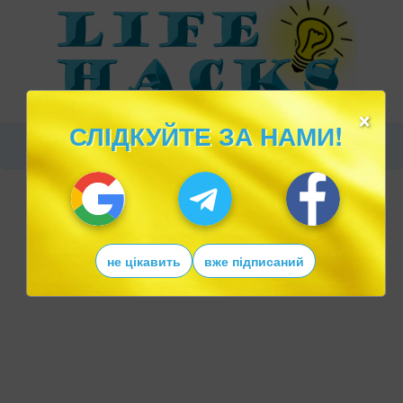
×
СЛІДКУЙТЕ ЗА НАМИ!
не цікавить
вже підписаний