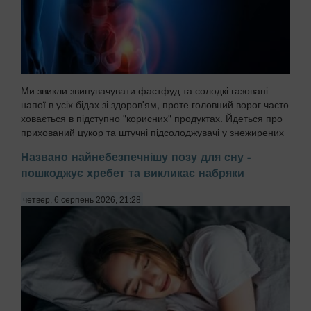
Ми звикли звинувачувати фастфуд та солодкі газовані
напої в усіх бідах зі здоров'ям, проте головний ворог часто
ховається в підступно "корисних" продуктах. Йдеться про
прихований цукор та штучні підсолоджувачі у знежирених
йогуртах, соусах і готових сн...
Названо найнебезпечнішу позу для сну -
пошкоджує хребет та викликає набряки
четвер, 6 серпень 2026, 21:28