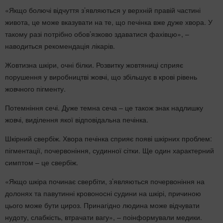
«Якщо болючі відчуття з’являються у верхній правій частині
живота, це може вказувати на те, що печінка вже дуже хвора. У
такому разі потрібно обов’язково здаватися фахівцю», –
наводиться рекомендація лікарів.
Жовтизна шкіри, очні білки. Розвитку жовтяниці сприяє
порушення у виробництві жовчі, що збільшує в крові рівень
жовчного пігменту.
Потемніння сечі. Дуже темна сеча – це також знак надлишку
жовчі, виділення якої відповідальна печінка.
Шкірний свербіж. Хвора печінка сприяє появі шкірних проблем:
пігментації, почервоніння, судинної сітки. Ще один характерний
симптом – це свербіж.
«Якщо шкіра починає свербіти, з’являються почервоніння на
долонях та павутинні кровоносні судини на шкірі, причиною
цього може бути цироз. Принагідно людина може відчувати
нудоту, слабкість, втрачати вагу», – поінформували медики.