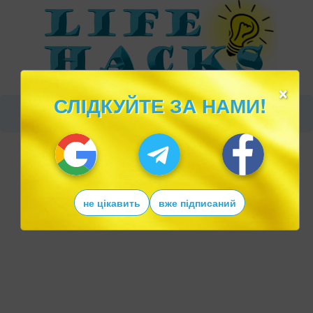
×
СЛІДКУЙТЕ ЗА НАМИ!
не цікавить
вже підписаний