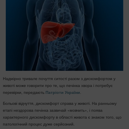
Надмірно тривале почуття ситості разом з дискомфортом у
животі може говорити про те, що печінка хвора і потребує
перевірки, передають
Патріоти України
.
Больові відчуття, дискомфорт справа у животі. На ранньому
етапі нездорова печінка зазвичай «мовчить», і поява
характерного дискомфорту в області живота є знаком того, що
патологічний процес дуже серйозний.