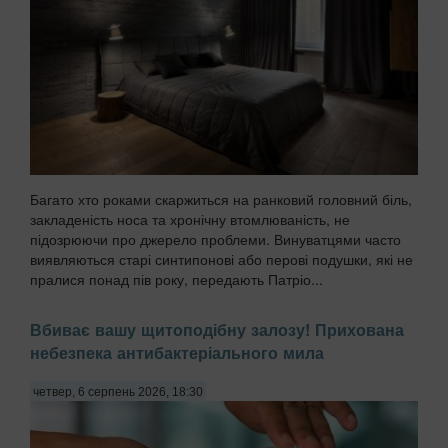
Багато хто роками скаржиться на ранковий головний біль,
закладеність носа та хронічну втомлюваність, не
підозрюючи про джерело проблеми. Винуватцями часто
виявляються старі синтипонові або перові подушки, які не
пралися понад пів року, передають Патріо...
Вбиває вашу щитоподібну залозу! Прихована
небезпека антибактеріального мила
четвер, 6 серпень 2026, 18:30