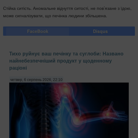
Стійка ситість. Аномальне відчуття ситості, не пов’язане з їдою,
може сигналізувати, що печінка людини збільшена.
FaceBook
Disqus
Тихо руйнує ваш печінку та суглоби: Названо
найнебезпечніший продукт у щоденному
раціоні
четвер, 6 серпень 2026, 22:10