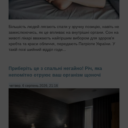
Більшість людей лягають спати у зручну позицію, навіть не
замислюючись, як це впливає на внутрішні органи. Сон на
животі лікарі вважають найгіршим вибором для здоров'я
хребта та краси обличчя, передають Патріоти України. У
такій позі шийний відділ годи...
Приберіть це з спальні негайно! Річ, яка
непомітно отруює ваш організм щоночі
четвер, 6 серпень 2026, 21:16