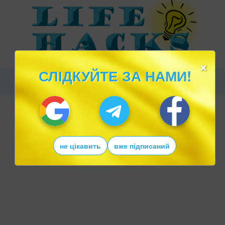
×
СЛІДКУЙТЕ ЗА НАМИ!
не цікавить
вже підписаний