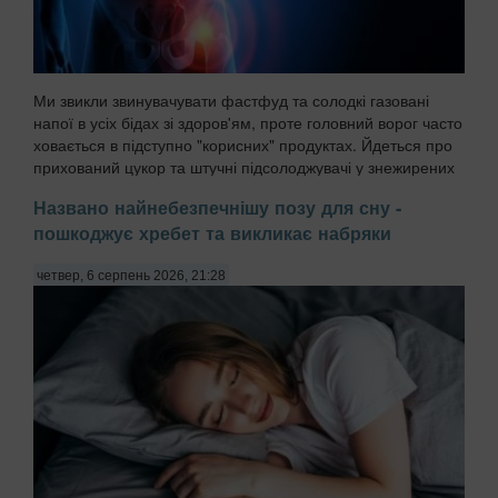
Ми звикли звинувачувати фастфуд та солодкі газовані
напої в усіх бідах зі здоров'ям, проте головний ворог часто
ховається в підступно "корисних" продуктах. Йдеться про
прихований цукор та штучні підсолоджувачі у знежирених
йогуртах, соусах і готових сн...
Названо найнебезпечнішу позу для сну -
пошкоджує хребет та викликає набряки
четвер, 6 серпень 2026, 21:28