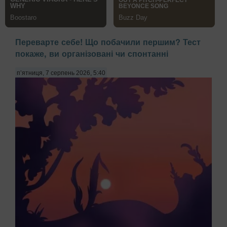
Переварте себе! Що побачили першим? Тест
покаже, ви організовані чи спонтанні
п’ятниця, 7 серпень 2026, 5:40