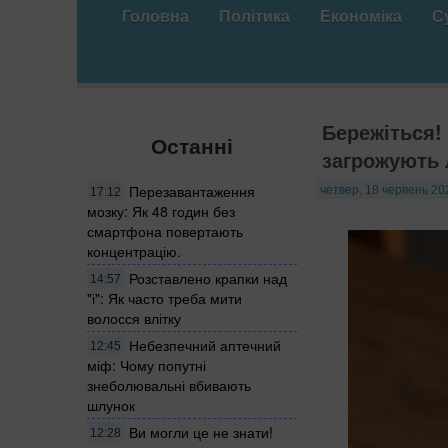
Головна
Політика
Економіка
С
Бережіться!
Останні
загрожують
Перезавантаження
четвер, 18 червень 20
17:12
мозку: Як 48 годин без
смартфона повертають
концентрацію.
Розставлено крапки над
14:57
"і": Як часто треба мити
волосся влітку
Небезпечний аптечний
12:45
міф: Чому попутні
знеболювальні вбивають
шлунок
Ви могли це не знати!
12:28