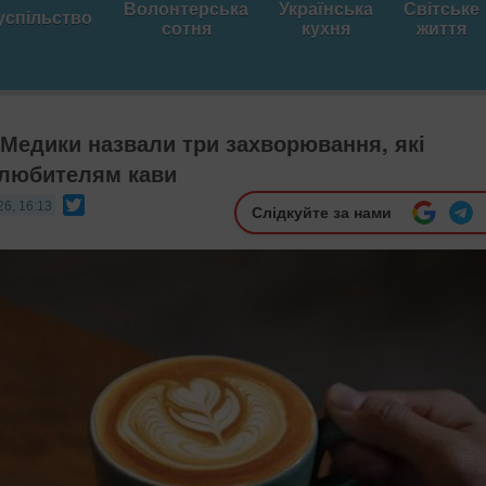
Волонтерська
Українська
Світське
успільство
сотня
кухня
життя
 Медики назвали три захворювання, які
 любителям кави
Twitter
26, 16:13
Слідкуйте за нами