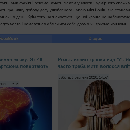
бставинами фахівці рекомендують людям уникати надмірного спожи
ають граничну добову дозу улюбленого напою мільйонів, яка станови
ашок на день. Крім того, зазначається, що найкраще не наближатис
надто часто і намагатися обмежити себе двома чи трьома чашками.
FaceBook
Disqus
ення мозку: Як 48
Розставлено крапки над "і": Я
мартфона повертають
часто треба мити волосся влі
.
субота, 8 серпень 2026, 14:57
2026, 17:12