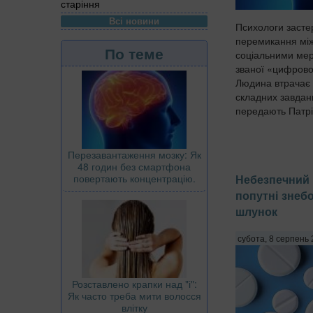
старіння
Всі новини
Психологи застер
перемикання мі
По теме
соціальними мер
званої «цифрово
Людина втрачає 
складних завдан
передають Патріо
Перезавантаження мозку: Як
48 годин без смартфона
повертають концентрацію.
Небезпечний 
попутні знеб
шлунок
субота, 8 серпень 
Розставлено крапки над "і":
Як часто треба мити волосся
влітку