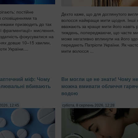
ігають: постійне
Дехто каже, що для доглянутого вигл
ж сповіщеннями та
волосся найкраще мити щодня. Інші 
ежами призводить до так
вважають за краще мити його навіть 
ї фрагментації» мислення.
тиждень, попереджаючи, що часте м
здатність фокусуватися на
може негативно вплинути на його здо
нях довше 10–15 хвилин,
передають Патріоти України. Як часто
ти України....
мити волосся ...
аптечний міф: Чому
Ви могли це не знати! Чому н
олювальні вбивають
можна вмивати обличчя гаря
водою
2026, 12:45
субота, 8 серпень 2026, 12:28