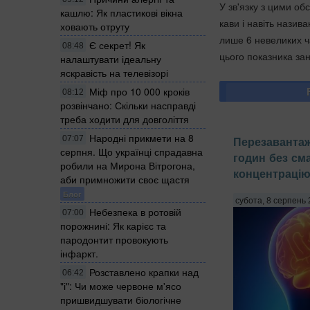
У зв'язку з цими о
кашлю: Як пластикові вікна
кави і навіть назив
ховають отруту
лише 6 невеликих ч
Є секрет! Як
08:48
цього показника за
налаштувати ідеальну
яскравість на телевізорі
Міф про 10 000 кроків
08:12
розвінчано: Скільки насправді
треба ходити для довголіття
Народні прикмети на 8
07:07
Перезавантаж
серпня. Що українці спрадавна
годин без с
робили на Мирона Вітрогона,
концентрацію
аби примножити своє щастя
Блог
субота, 8 серпень 
Небезпека в ротовій
07:00
порожнині: Як карієс та
пародонтит провокують
інфаркт.
Розставлено крапки над
06:42
"і": Чи може червоне м'ясо
пришвидшувати біологічне