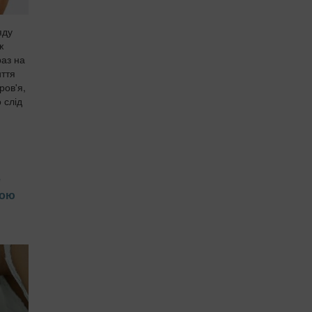
яду
ж
раз на
иття
ров'я,
 слід
е
чою