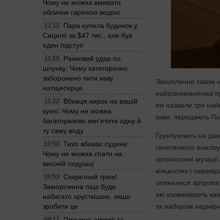
Чому не можна вмивати
обличчя гарячою водою
Пара купила будинок у
12:12
Сицилії за $47 тис., але був
один підступ
Ранковий удар по
11:50
шлунку: Чому категорично
заборонено пити каву
Захоплення таким н
натщесерце
найрізноманітніші п
Вбивця нирок на вашій
11:22
які назвали три на
кухні: Чому не можна
кави, передають
Па
багаторазово кип'ятити одну й
ту саму воду
Ґрунтуючись на дани
Тихо вбиває судини:
10:50
генетичного аналіз
Чому не можна спати на
хромосомні мутації.
високій подушці
кількостях і переві
Секретний трюк!
09:53
опинилися артропат
Заморожена піца буде
які зловживають ка
набагато хрусткішою. якщо
зробити це
та набором надмірн
Причини алергії та
09:12