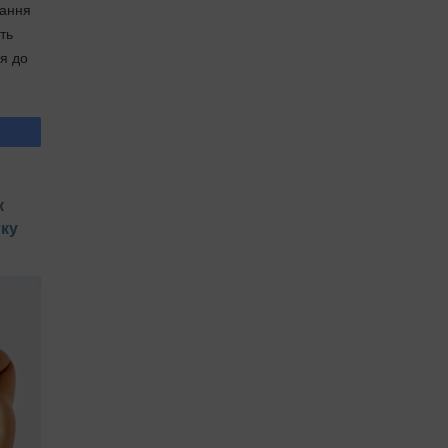
вання
ть
я до
к
тку