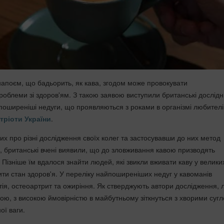
апоєм, що бадьорить, як кава, згодом може провокувати
роблеми зі здоров'ям. З такою заявою виступили британські дослідн
йпоширеніші недуги, що проявляються з роками в організмі любителі
тріоти України
.
х про різні дослідження своїх колег та застосувавши до них метод
у, британські вчені виявили, що до зловживання кавою призводять
 Пізніше їм вдалося знайти людей, які звикли вживати каву у велики
рити стан здоров'я. У переліку найпоширеніших недуг у кавоманів
ія, остеоартрит та ожиріння. Як стверджують автори дослідження, 
вою, з високою ймовірністю в майбутньому зіткнуться з хворими суг
ої ваги.