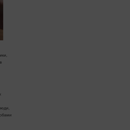
ики,
в
х
люди,
лобами