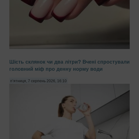
Багато жінок скаржаться на постійне розшарування нігтів,
Шість склянок чи два літри? Вчені спростували
звинувачуючи в цьому брак вітамінів або погану якість
головний міф про денну норму води
гель-лаку. Проте причиною часто є побутова хімія,
передають Патріоти України. Миття посуду чи прибирання
з використанням агресивних мийних за...
п’ятниця, 7 серпень 2026, 16:10