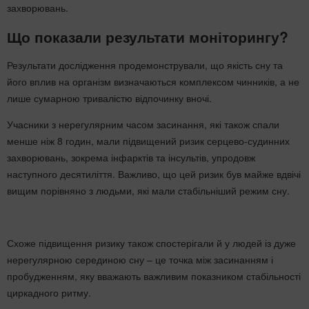
захворювань.
Що показали результати моніторингу?
Результати дослідження продемонстрували, що якість сну та
його вплив на організм визначаються комплексом чинників, а не
лише сумарною тривалістю відпочинку вночі.
Учасники з нерегулярним часом засинання, які також спали
менше ніж 8 годин, мали підвищений ризик серцево-судинних
захворювань, зокрема інфарктів та інсультів, упродовж
наступного десятиліття. Важливо, що цей ризик був майже вдвічі
вищим порівняно з людьми, які мали стабільніший режим сну.
Схоже підвищення ризику також спостерігали й у людей із дуже
нерегулярною серединою сну – це точка між засинанням і
пробудженням, яку вважають важливим показником стабільності
циркадного ритму.