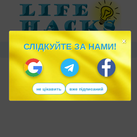
×
СЛІДКУЙТЕ ЗА НАМИ!
не цікавить
вже підписаний