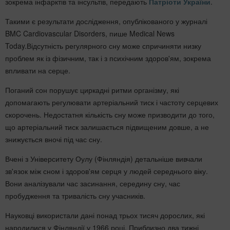
зокрема інфарктів та інсультів, передають
Патріоти України
.
Такими є результати дослідження, опублікованого у журналі
BMC Cardiovascular Disorders, пише Medical News
Today.Відсутність регулярного сну може спричиняти низку
проблем як із фізичним, так і з психічним здоров'ям, зокрема
впливати на серце.
Поганий сон порушує циркадні ритми організму, які
допомагають регулювати артеріальний тиск і частоту серцевих
скорочень. Недостатня кількість сну може призводити до того,
що артеріальний тиск залишається підвищеним довше, а не
знижується вночі під час сну.
Вчені з Університету Оулу (Фінляндія) детальніше вивчали
зв'язок між сном і здоров'ям серця у людей середнього віку.
Вони аналізували час засинання, середину сну, час
пробудження та тривалість сну учасників.
Науковці використали дані понад трьох тисяч дорослих, які
народилися у Фінляндії у 1966 році. Приблизно два тижні