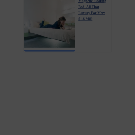
Magnetic Floating
Bed: All That
Luxury For Mere
$1.6 Mil?