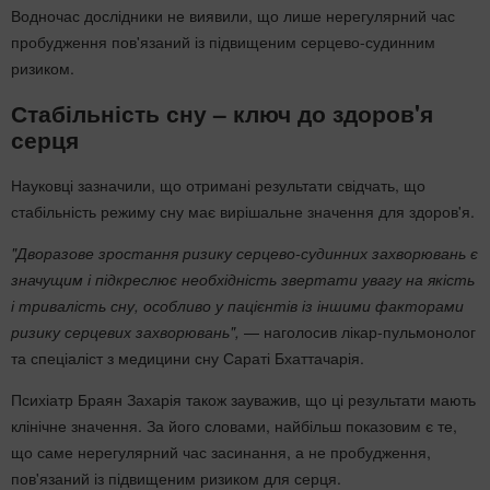
Водночас дослідники не виявили, що лише нерегулярний час
пробудження пов'язаний із підвищеним серцево-судинним
ризиком.
Стабільність сну – ключ до здоров'я
серця
Науковці зазначили, що отримані результати свідчать, що
стабільність режиму сну має вирішальне значення для здоров'я.
"Дворазове зростання ризику серцево-судинних захворювань є
значущим і підкреслює необхідність звертати увагу на якість
і тривалість сну, особливо у пацієнтів із іншими факторами
ризику серцевих захворювань",
— наголосив лікар-пульмонолог
та спеціаліст з медицини сну Сараті Бхаттачарія.
Психіатр Браян Захарія також зауважив, що ці результати мають
клінічне значення. За його словами, найбільш показовим є те,
що саме нерегулярний час засинання, а не пробудження,
пов'язаний із підвищеним ризиком для серця.