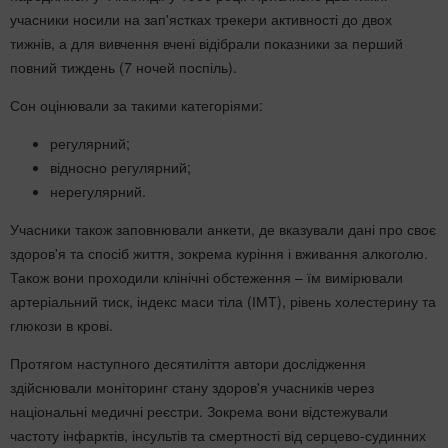
учасники носили на зап'ястках трекери активності до двох
тижнів, а для вивчення вчені відібрали показники за перший
повний тиждень (7 ночей поспіль).
Сон оцінювали за такими категоріями:
регулярний;
відносно регулярний;
нерегулярний.
Учасники також заповнювали анкети, де вказували дані про своє
здоров'я та спосіб життя, зокрема куріння і вживання алкоголю.
Також вони проходили клінічні обстеження – їм вимірювали
артеріальний тиск, індекс маси тіла (ІМТ), рівень холестерину та
глюкози в крові.
Протягом наступного десятиліття автори дослідження
здійснювали моніторинг стану здоров'я учасників через
національні медичні реєстри. Зокрема вони відстежували
частоту інфарктів, інсультів та смертності від серцево-судинних