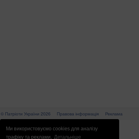
© Патріоти України 2026
Правова інформація
Реклама
info
@
patrioty.org.ua
Ми використовуємо cookies для аналізу
трафіку та реклами.
Детальніше