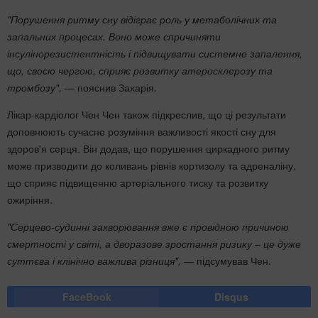
"Порушення ритму сну відіграє роль у метаболічних та
запальних процесах. Воно може спричиняти
інсулінорезистентність і підвищувати системне запалення,
що, своєю чергою, сприяє розвитку атеросклерозу та
тромбозу",
— пояснив Захарія.
Лікар-кардіолог Чен Чен також підкреслив, що ці результати
доповнюють сучасне розуміння важливості якості сну для
здоров'я серця. Він додав, що порушення циркадного ритму
може призводити до коливань рівнів кортизолу та адреналіну,
що сприяє підвищенню артеріального тиску та розвитку
ожиріння.
"Серцево-судинні захворювання вже є провідною причиною
смертності у світі, а дворазове зростання ризику – це дуже
суттєва і клінічно важлива різниця",
— підсумував Чен.
FaceBook
Disqus