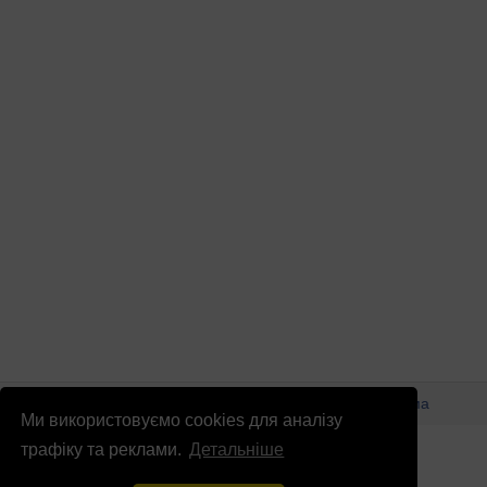
© Патріоти України 2026
Правова інформація
Реклама
Ми використовуємо cookies для аналізу
info
@
patrioty.org.ua
трафіку та реклами.
Детальніше