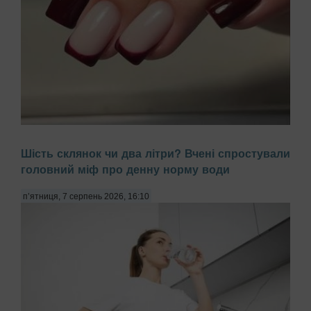
Багато жінок скаржаться на постійне розшарування нігтів,
Шість склянок чи два літри? Вчені спростували
звинувачуючи в цьому брак вітамінів або погану якість
головний міф про денну норму води
гель-лаку. Проте причиною часто є побутова хімія,
передають Патріоти України. Миття посуду чи прибирання
з використанням агресивних мийних за...
п’ятниця, 7 серпень 2026, 16:10