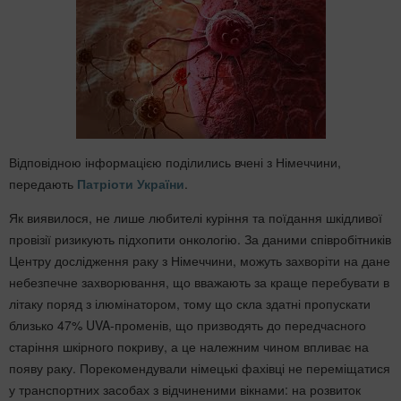
Відповідною інформацією поділились вчені з Німеччини,
передають
Патріоти України
.
Як виявилося, не лише любителі куріння та поїдання шкідливої
провізії ризикують підхопити онкологію. За даними співробітників
Центру дослідження раку з Німеччини, можуть захворіти на дане
небезпечне захворювання, що вважають за краще перебувати в
літаку поряд з ілюмінатором, тому що скла здатні пропускати
близько 47% UVA-променів, що призводять до передчасного
старіння шкірного покриву, а це належним чином впливає на
появу раку. Порекомендували німецькі фахівці не переміщатися
у транспортних засобах з відчиненими вікнами: на розвиток