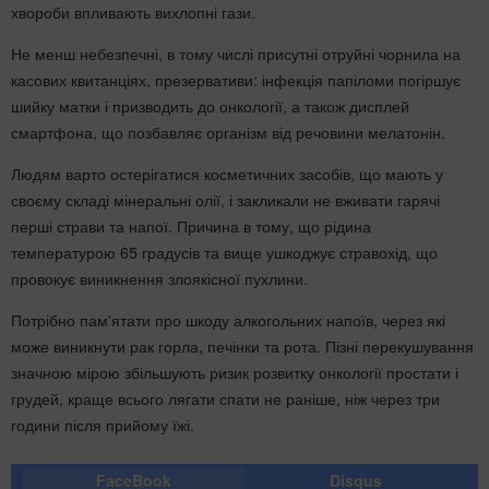
хвороби впливають вихлопні гази.
Не менш небезпечні, в тому числі присутні отруйні чорнила на
касових квитанціях, презервативи: інфекція папіломи погіршує
шийку матки і призводить до онкології, а також дисплей
смартфона, що позбавляє організм від речовини мелатонін.
Людям варто остерігатися косметичних засобів, що мають у
своєму складі мінеральні олії, і закликали не вживати гарячі
перші страви та напої. Причина в тому, що рідина
температурою 65 градусів та вище ушкоджує стравохід, що
провокує виникнення злоякісної пухлини.
Потрібно пам'ятати про шкоду алкогольних напоїв, через які
може виникнути рак горла, печінки та рота. Пізні перекушування
значною мірою збільшують ризик розвитку онкології простати і
грудей, краще всього лягати спати не раніше, ніж через три
години після прийому їжі.
FaceBook
Disqus