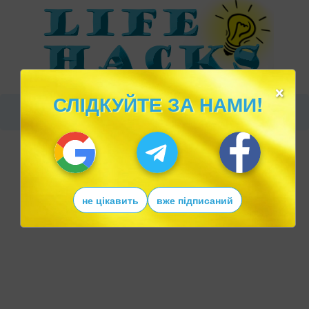
×
СЛІДКУЙТЕ ЗА НАМИ!
не цікавить
вже підписаний