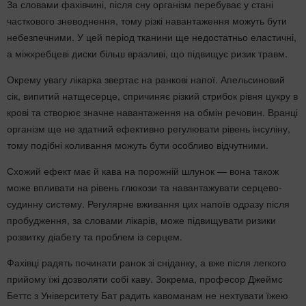
За словами фахівчині, після сну організм перебуває у стані
часткового зневоднення, тому різкі навантаження можуть бути
небезпечними. У цей період тканини ще недостатньо еластичні,
а міжхребцеві диски більш вразливі, що підвищує ризик травм.
Окрему увагу лікарка звертає на ранкові напої. Апельсиновий
сік, випитий натщесерце, спричиняє різкий стрибок рівня цукру в
крові та створює значне навантаження на обмін речовин. Вранці
організм ще не здатний ефективно регулювати рівень інсуліну,
тому подібні коливання можуть бути особливо відчутними.
Схожий ефект має й кава на порожній шлунок — вона також
може впливати на рівень глюкози та навантажувати серцево-
судинну систему. Регулярне вживання цих напоїв одразу після
пробудження, за словами лікарів, може підвищувати ризики
розвитку діабету та проблем із серцем.
Фахівці радять починати ранок зі сніданку, а вже після легкого
прийому їжі дозволяти собі каву. Зокрема, професор Джеймс
Беттс з Університету Бат радить кавоманам не нехтувати їжею