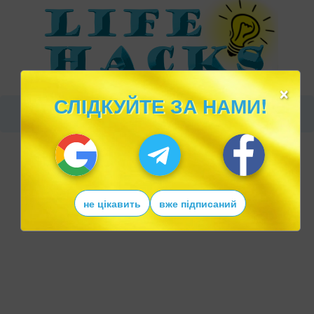
×
СЛІДКУЙТЕ ЗА НАМИ!
не цікавить
вже підписаний