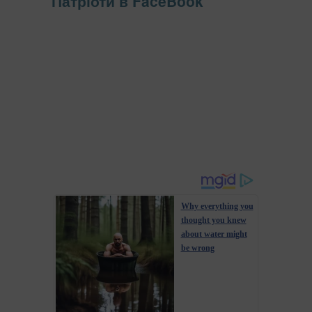
Патріоти в FaceBook
Why everything you
thought you knew
about water might
be wrong