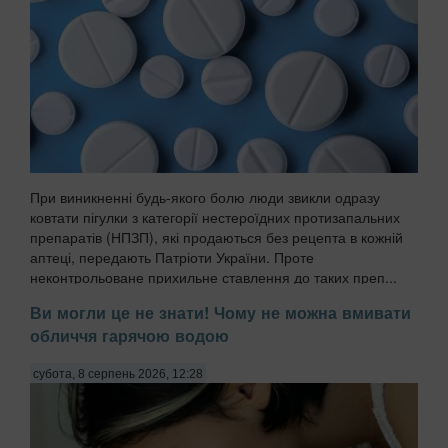
При виникненні будь-якого болю люди звикли одразу
ковтати пігулки з категорії нестероїдних протизапальних
препаратів (НПЗП), які продаються без рецепта в кожній
аптеці, передають Патріоти України. Проте
неконтрольоване прихильне ставлення до таких преп...
Ви могли це не знати! Чому не можна вмивати
обличчя гарячою водою
субота, 8 серпень 2026, 12:28