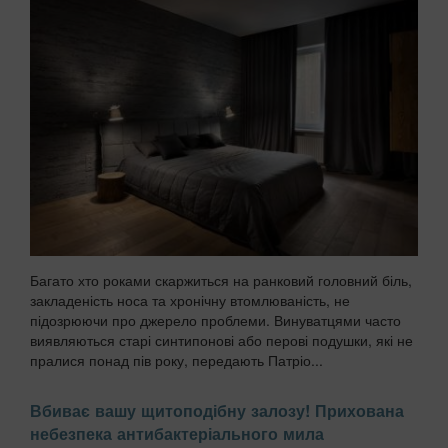
Багато хто роками скаржиться на ранковий головний біль,
закладеність носа та хронічну втомлюваність, не
підозрюючи про джерело проблеми. Винуватцями часто
виявляються старі синтипонові або перові подушки, які не
пралися понад пів року, передають Патріо...
Вбиває вашу щитоподібну залозу! Прихована
небезпека антибактеріального мила