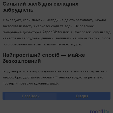
Сильний засіб для складних
забруднень
У випадках, коли звичайні методи не дають результату, можна
застосувати пасту з харчової соди та води. Як пояснює
генеральна директорка AspenClean Алісія Соколовскі, суміш слід
нанести на забруднені ділянки, залишити на кілька хвилин, після
чого обережно потерти та змити теплою водою.
Найпростіший спосіб — майже
безкоштовний
Іноді впоратися з жиром допомагає навіть звичайна серветка з
мікрофібри. Достатньо змочити її теплою водою та ретельно
протерти поверхні кухонних шаф.
FaceBook
Disqus