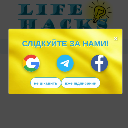
×
СЛІДКУЙТЕ ЗА НАМИ!
не цікавить
вже підписаний