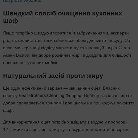
Швидкий спосіб очищення кухонних
шаф
Якщо потрібно швидко впоратися із забрудненнями, експерти
радять скористатися звичайним засобом для миття посуду. За
словами керівниці відділу маркетингу та інновацій InspireClean
Аміни Вієйри, він добре розчиняє жир і підходить для більшості
поверхонь кухонних меблів.
Натуральний засіб проти жиру
Ще один ефективний варіант — звичайний оцет. Власник
сервісу Bear Brothers Cleaning Форрест Веббер зазначає, що він
добре справляється з жиром і при цьому не пошкоджує покриття
шаф.
Для використання оцет потрібно змішати з водою у пропорції
1:1, змочити в розчині ганчірку та акуратно протерти поверхні.