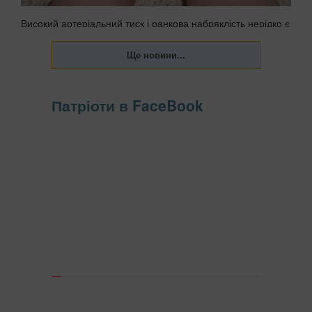
Високий артеріальний тиск і ранкова набряклість нерідко є
наслідком регулярного вживання напоїв, які здаються
цілком безпечними. На першому місці в цьому списку
знаходяться солодкі пакетовані соки та холодні чаї з
високим вмістом фруктозиЮ передають Па...
Патріоти в FaceBook