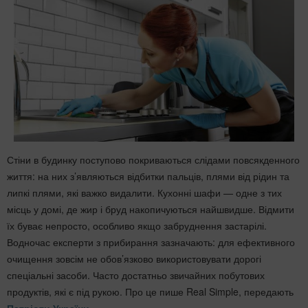
Стіни в будинку поступово покриваються слідами повсякденного
життя: на них з’являються відбитки пальців, плями від рідин та
липкі плями, які важко видалити. Кухонні шафи — одне з тих
місць у домі, де жир і бруд накопичуються найшвидше. Відмити
їх буває непросто, особливо якщо забруднення застарілі.
Водночас експерти з прибирання зазначають: для ефективного
очищення зовсім не обов’язково використовувати дорогі
спеціальні засоби. Часто достатньо звичайних побутових
продуктів, які є під рукою. Про це пише Real Simple, передають
Патріоти України
.