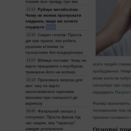
покаже всю правду про вас
Руйнує метаболізм:
12:12
Чому не можна пропускати
сніданок, якщо ви хочете
схуднути
Блог
Секрет готелів: Проста
11:30
дія при пранні, яка робить
рушники м'якими та
пухнастими без кондиціонера
Вбивця постави: Чому не
11:07
агато людей стика
варто працювати з ноутбуком,
пробудження. Невро
тримаючи його на колінах
може мати як побуто
Прихована загроза для
10:14
сигналізує про пор
вен: ому не варто
захоплюватися гарячими
передають
Патріот
ваннами при схильності до
Фахівці зазначають,
варикозу
положенням тіла під
Фатальний сигнал у
09:45
стосунках: Проста фраза під
причини головного 
час сварки, яка "гарантує"
Основні при
швидке розлучення