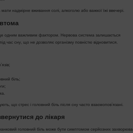
мати надмірне вживання солі, алкоголю або важкої їжі ввечері.
евтома
 ще одним важливим фактором. Нервова система залишається
ід час сну, що не дозволяє організму повністю відновитися.
язів;
вний біль;
ги;
ма.
ть, що стрес і головний біль після сну часто взаємопов’язані.
звернутися до лікаря
ранковий головний біль може бути симптомом серйозних захворюва