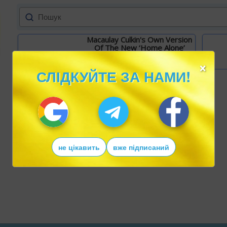
Macaulay Culkin's Own Version
Of The New ‘Home Alone’
×
Детальніше
СЛІДКУЙТЕ ЗА НАМИ!
не цікавить
вже підписаний