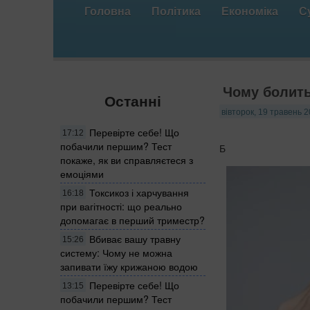
Головна
Політика
Економіка
С
Чому болить
Останні
вівторок, 19 травень 2
Перевірте себе! Що
17:12
побачили першим? Тест
Б
покаже, як ви справляєтеся з
емоціями
Токсикоз і харчування
16:18
при вагітності: що реально
допомагає в перший триместр?
Вбиває вашу травну
15:26
систему: Чому не можна
запивати їжу крижаною водою
Перевірте себе! Що
13:15
побачили першим? Тест