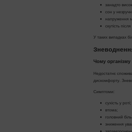
занадто висо
сон у незручні
напруження м’
скутість післ
У таких випадках бі
Зневоднення
Чому організму 
Недостатнє спожив
дискомфорту. Знево
Симптоми:
сухість у роті;
втома;
головний біль
зниження ува
запаморочен