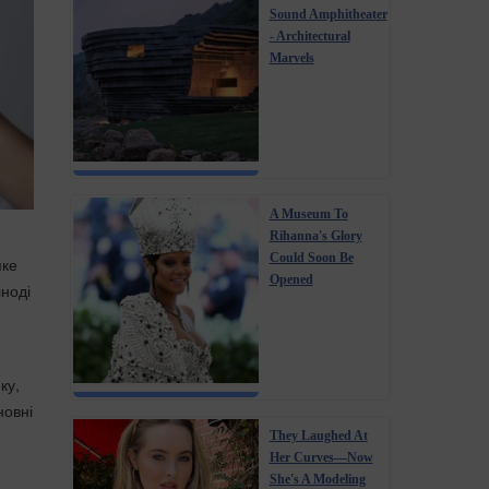
Sound Amphitheater
- Architectural
Marvels
A Museum To
Rihanna's Glory
Could Soon Be
яке
Opened
іноді
ку,
новні
They Laughed At
Her Curves—Now
She's A Modeling