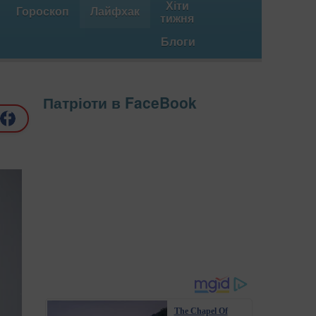
Хіти
Гороскоп
Лайфхак
тижня
Блоги
Патріоти в FaceBook
The Chapel Of