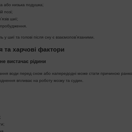
ка або низька подушка;
й позі;
язів шиї;
я пробудження.
ль у шиї та голові після сну є взаємопов’язаними.
 та харчові фактори
не вистачає рідини
ання води перед сном або напередодні може стати причиною ранко
днення впливає на роботу мозку та судин.
;
ги;
ня.