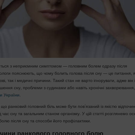
ються з неприємним симптомом — головним болем одразу після
логи пояснюють, що чому болить голова після сну — це питання, 
ві, так і медичні причини. Такий стан не варто ігнорувати, адже він 
ушення сну, проблеми з судинами або навіть хронічні захворювання,
и України
.
 що ранковий головний біль може бути пов’язаний із якістю відпочин
 час сну та загальним станом організму. У цій статті розглянемо ос
болю після сну та способи його профілактики.
чини ранкового головного болю