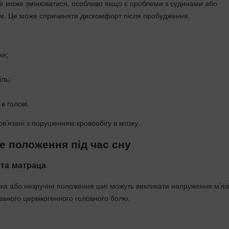
біг може змінюватися, особливо якщо є проблеми з судинами або
ом. Це може спричиняти дискомфорт після пробудження.
ня;
ль;
 в голові.
ов’язані з порушенням кровообігу в мозку.
 положення під час сну
та матраца
ка або незручне положення шиї можуть викликати напруження м’язі
ваного цервікогенного головного болю.