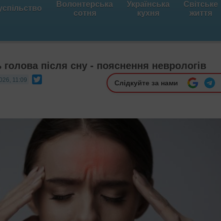
Волонтерська
Українська
Світське
успільство
сотня
кухня
життя
 голова після сну - пояснення неврологів
Twitter
026, 11:09
Слідкуйте за нами