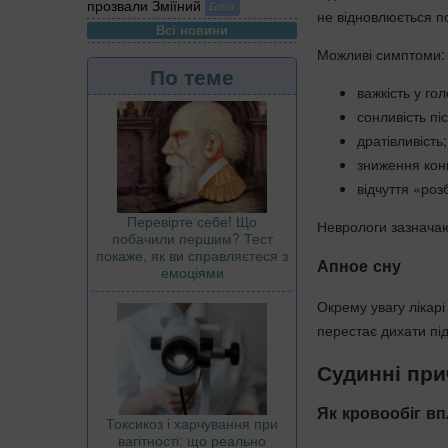
прозвали Зміїний
Блог
не відновлюється п
Всі новини
Можливі симптоми:
По теме
важкість у гол
сонливість пі
дратівливість;
зниження конц
відчуття «роз
Перевірте себе! Що
Неврологи зазначаю
побачили першим? Тест
покаже, як ви справляєтеся з
Апное сну
емоціями
Окрему увагу лікар
перестає дихати під
Судинні при
Як кровообіг в
Токсикоз і харчування при
вагітності: що реально