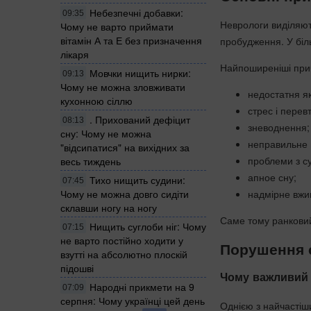
Небезпечні добавки:
09:35
Неврологи виділяют
Чому не варто приймати
вітамін А та Е без призначення
пробудження. У біль
лікаря
Найпоширеніші при
Мовчки нищить нирки:
09:13
Чому не можна зловживати
недостатня як
кухонною сіллю
стрес і перев
. Прихований дефіцит
08:13
зневоднення;
сну: Чому не можна
неправильне 
"відсипатися" на вихідних за
проблеми з с
весь тиждень
апное сну;
Тихо нищить судини:
07:45
надмірне вжи
Чому не можна довго сидіти
склавши ногу на ногу
Саме тому ранковий
Нищить суглоби ніг: Чому
07:15
не варто постійно ходити у
Порушення с
взутті на абсолютно плоскій
підошві
Чому важливий 
Народні прикмети на 9
07:09
серпня: Чому українці цей день
Однією з найчастіш