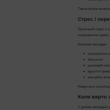
Також вплив можуть 
Стрес і пер
Хронічний стрес є
напруженою навіть п
Можливі наслідки:
напруження м’
безсоння;
ранковий голо
відчуття триво
емоційна вто
Неврологи наголошую
Коли варто 
У деяких випадках 