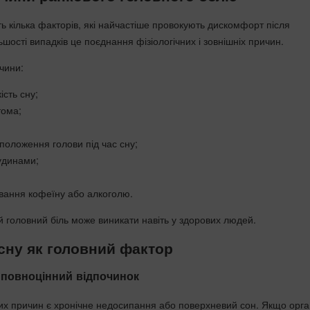
ь кілька факторів, які найчастіше провокують дискомфорт після
шості випадків це поєднання фізіологічних і зовнішніх причин.
чини:
ість сну;
тома;
положення голови під час сну;
удинами;
вання кофеїну або алкоголю.
 головний біль може виникати навіть у здорових людей.
ну як головний фактор
повноцінний відпочинок
их причин є хронічне недосипання або поверхневий сон. Якщо орга