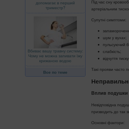
Під час сну кровоо
допомагає в перший
триместр?
артеріальним тиск
Супутні симптоми:
запаморочен
шум у вухах;
пульсуючий бі
Вбиває вашу травну систему:
слабкість;
Чому не можна запивати їжу
відчуття тиску
крижаною водою
Такі прояви часто п
Все по теме
Неправильне
Вплив подушки 
Невідповідна подуш
призводить до так з
Основні фактори: