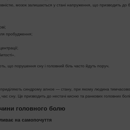
овністю, мозок залишається у стані напруження, що призводить до 
ові;
сля пробудження;
ентрації;
битості».
ть, що порушення сну і головний біль часто йдуть поруч.
і приділяють синдрому апное — стану, при якому людина тимчасов
 час сну. Це призводить до нестачі кисню та ранкових головних болі
чини головного болю
пливає на самопочуття