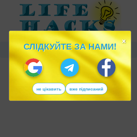
×
СЛІДКУЙТЕ ЗА НАМИ!
не цікавить
вже підписаний