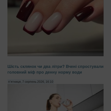
Багато жінок скаржаться на постійне розшарування нігтів,
Шість склянок чи два літри? Вчені спростували
звинувачуючи в цьому брак вітамінів або погану якість
головний міф про денну норму води
гель-лаку. Проте причиною часто є побутова хімія,
передають Патріоти України. Миття посуду чи прибирання
з використанням агресивних мийних за...
п’ятниця, 7 серпень 2026, 16:10