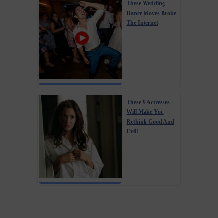
These Wedding
Dance Moves Broke
The Internet
These 9 Actresses
Will Make You
Rethink Good And
Evil!