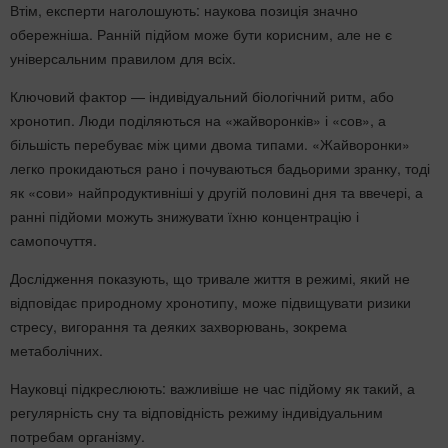
Втім, експерти наголошують: наукова позиція значно
обережніша. Ранній підйом може бути корисним, але не є
універсальним правилом для всіх.
Ключовий фактор — індивідуальний біологічний ритм, або
хронотип. Люди поділяються на «жайворонків» і «сов», а
більшість перебуває між цими двома типами. «Жайворонки»
легко прокидаються рано і почуваються бадьорими зранку, тоді
як «сови» найпродуктивніші у другій половині дня та ввечері, а
ранні підйоми можуть знижувати їхню концентрацію і
самопочуття.
Дослідження показують, що тривале життя в режимі, який не
відповідає природному хронотипу, може підвищувати ризики
стресу, вигорання та деяких захворювань, зокрема
метаболічних.
Науковці підкреслюють: важливіше не час підйому як такий, а
регулярність сну та відповідність режиму індивідуальним
потребам організму.