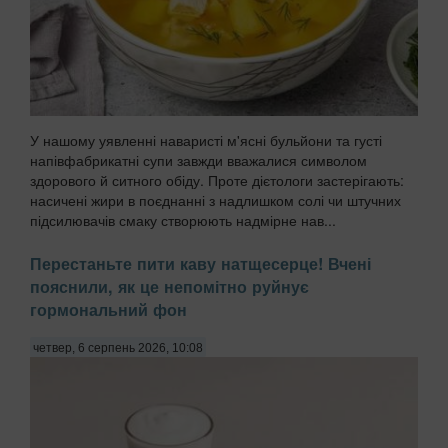
У нашому уявленні наваристі м'ясні бульйони та густі
напівфабрикатні супи завжди вважалися символом
здорового й ситного обіду. Проте дієтологи застерігають:
насичені жири в поєднанні з надлишком солі чи штучних
підсилювачів смаку створюють надмірне нав...
Перестаньте пити каву натщесерце! Вчені
пояснили, як це непомітно руйнує
гормональний фон
четвер, 6 серпень 2026, 10:08