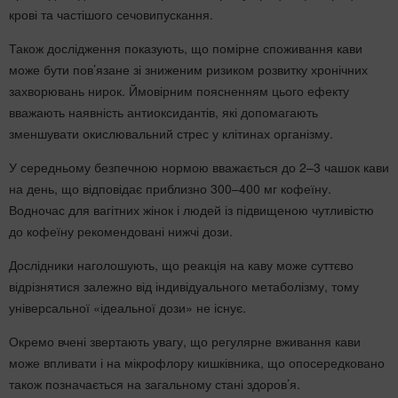
крові та частішого сечовипускання.
Також дослідження показують, що помірне споживання кави
може бути пов’язане зі зниженим ризиком розвитку хронічних
захворювань нирок. Ймовірним поясненням цього ефекту
вважають наявність антиоксидантів, які допомагають
зменшувати окислювальний стрес у клітинах організму.
У середньому безпечною нормою вважається до 2–3 чашок кави
на день, що відповідає приблизно 300–400 мг кофеїну.
Водночас для вагітних жінок і людей із підвищеною чутливістю
до кофеїну рекомендовані нижчі дози.
Дослідники наголошують, що реакція на каву може суттєво
відрізнятися залежно від індивідуального метаболізму, тому
універсальної «ідеальної дози» не існує.
Окремо вчені звертають увагу, що регулярне вживання кави
може впливати і на мікрофлору кишківника, що опосередковано
також позначається на загальному стані здоров’я.