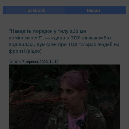
FaceBook
Disqus
"Наведіть порядок у тилу або ми
поміняємося!", — єдина в ЗСУ жінка-комбат
поділилась думками про ТЦК та брак людей на
фронті (відео)
четвер, 6 серпень 2026, 14:18