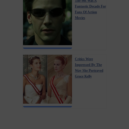
The 90s Was A
Fantastic Decade For
Fans Of Action
Movies
Critics Were
Impressed By The
Way She Portrayed
Grace Kelly