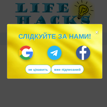
×
СЛІДКУЙТЕ ЗА НАМИ!
не цікавить
вже підписаний