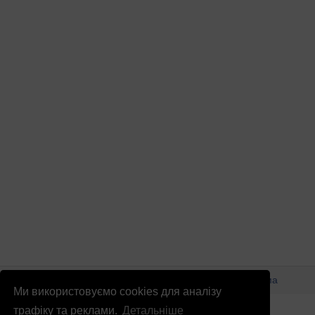
© Патріоти України 2026
Правова інформація
Реклама
Ми використовуємо cookies для аналізу
info
@
patrioty.org.ua
трафіку та реклами.
Детальніше