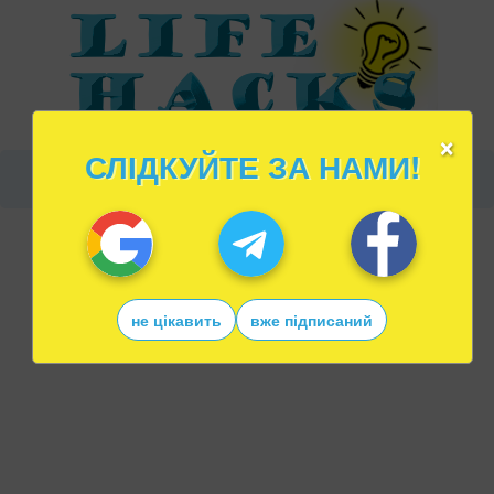
×
СЛІДКУЙТЕ ЗА НАМИ!
не цікавить
вже підписаний