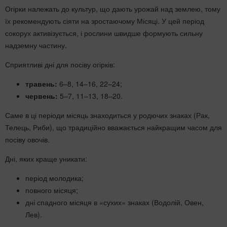
Огірки належать до культур, що дають урожай над землею, тому
їх рекомендують сіяти на зростаючому Місяці. У цей період
сокорух активізується, і рослини швидше формують сильну
надземну частину.
Сприятливі дні для посіву огірків:
травень:
6–8, 14–16, 22–24;
червень:
5–7, 11–13, 18–20.
Саме в ці періоди місяць знаходиться у родючих знаках (Рак,
Телець, Риби), що традиційно вважається найкращим часом для
посіву овочів.
Дні, яких краще уникати:
період молодика;
повного місяця;
дні спадного місяця в «сухих» знаках (Водолій, Овен,
Лев).