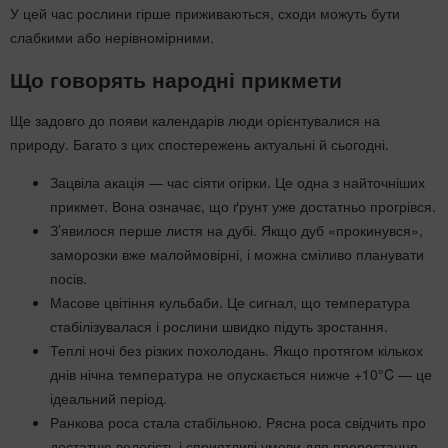
У цей час рослини гірше приживаються, сходи можуть бути
слабкими або нерівномірними.
Що говорять народні прикмети
Ще задовго до появи календарів люди орієнтувалися на
природу. Багато з цих спостережень актуальні й сьогодні.
Зацвіла акація — час сіяти огірки. Це одна з найточніших
прикмет. Вона означає, що ґрунт уже достатньо прогрівся.
З’явилося перше листя на дубі. Якщо дуб «прокинувся»,
заморозки вже малоймовірні, і можна сміливо планувати
посів.
Масове цвітіння кульбаби. Це сигнал, що температура
стабілізувалася і рослини швидко підуть зростання.
Теплі ночі без різких похолодань. Якщо протягом кількох
днів нічна температура не опускається нижче +10°C — це
ідеальний період.
Ранкова роса стала стабільною. Рясна роса свідчить про
достатню вологість і сприятливі умови для проростання.