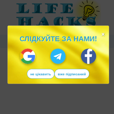
×
СЛІДКУЙТЕ ЗА НАМИ!
не цікавить
вже підписаний