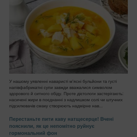
У нашому уявленні наваристі м'ясні бульйони та густі
напівфабрикатні супи завжди вважалися символом
здорового й ситного обіду. Проте дієтологи застерігають:
насичені жири в поєднанні з надлишком солі чи штучних
підсилювачів смаку створюють надмірне нав...
Перестаньте пити каву натщесерце! Вчені
пояснили, як це непомітно руйнує
гормональний фон