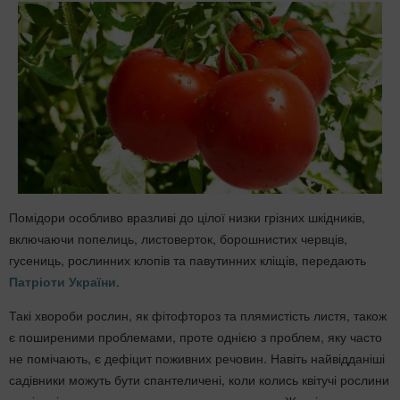
Помідори особливо вразливі до цілої низки грізних шкідників,
включаючи попелиць, листоверток, борошнистих червців,
гусениць, рослинних клопів та павутинних кліщів, передають
Патріоти України
.
Такі хвороби рослин, як фітофтороз та плямистість листя, також
є поширеними проблемами, проте однією з проблем, яку часто
не помічають, є дефіцит поживних речовин. Навіть найвідданіші
садівники можуть бути спантеличені, коли колись квітучі рослини