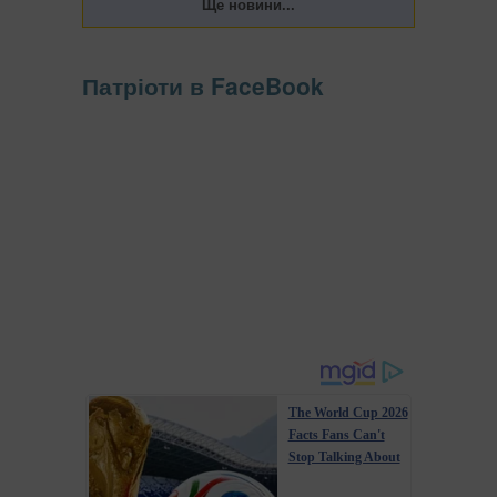
Патріоти в FaceBook
The World Cup 2026
Facts Fans Can't
Stop Talking About