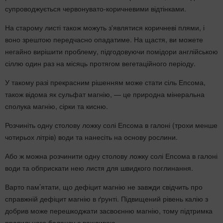
супроводжується червонувато-коричневими відтінками.
На старому листі також можуть з'являтися коричневі плями, і
воно зрештою передчасно опадатиме. На щастя, ви можете
негайно вирішити проблему, підгодовуючи помідори англійською
сіллю один раз на місяць протягом вегетаційного періоду.
У такому разі прекрасним рішенням може стати сіль Епсома,
також відома як сульфат магнію, — це природна мінеральна
сполука магнію, сірки та кисню.
Розчиніть одну столову ложку солі Епсома в галоні (трохи менше
чотирьох літрів) води та нанесіть на основу рослини.
Або ж можна розчинити одну столову ложку солі Епсома в галоні
води та обприскати нею листя для швидкого поглинання.
Варто пам’ятати, що дефіцит магнію не завжди свідчить про
справжній дефіцит магнію в ґрунті. Підвищений рівень калію з
добрив може перешкоджати засвоєнню магнію, тому підтримка
правильного балансу є важливою.