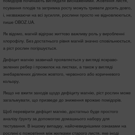
помідорів починають виглядати виснаженими. Жовтіння листя,
псування плодів та затримка росту можуть тривати досить довго,
і, незважаючи на всі зусилля, рослини просто не відновлюються,
пише OBOZ.UA.
Як відомо, магній відіграє життєво важливу роль у виробленні
хлорофілу. Без достатнього рівня магній значно сповільнюється,
а ріст рослин погіршується.
Дефіцит магнію зазвичай проявляється у вигляді яскраво-
зелених ребер і прожилок на листках, а також у вигляді
знебарвлених ділянок жовтого, червоного або коричневого
кольору.
Якщо не вжити заходів щодо дефіциту магнію, ріст рослин може
загальмувати, що призведе до зниження врожаю помідорів.
Щоб перевірити дефіцит магнію, достатньо буде простого
аналізу ґрунту за допомогою домашнього набору для
тестування. В іншому випадку, найочевиднішими ознаками на
рослині є пожовтіння між жилками старого листя, яке іноді