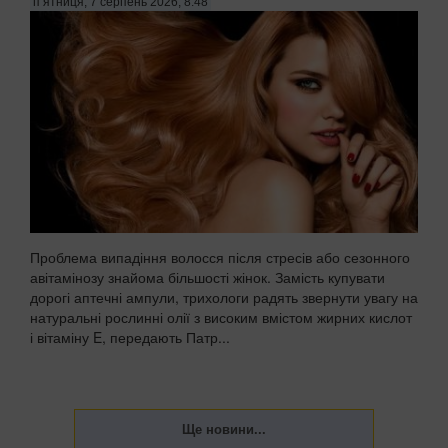
п’ятниця, 7 серпень 2026, 8:48
Проблема випадіння волосся після стресів або сезонного
авітамінозу знайома більшості жінок. Замість купувати
дорогі аптечні ампули, трихологи радять звернути увагу на
натуральні рослинні олії з високим вмістом жирних кислот
і вітаміну E, передають Патр...