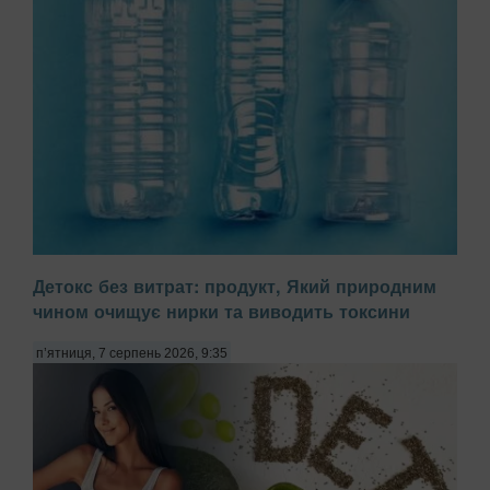
Детокс без витрат: продукт, Який природним
чином очищує нирки та виводить токсини
Неврологи та токсикологи виявили катастрофічне
зростання концентрації мікропластику в тканинах
п’ятниця, 7 серпень 2026, 9:35
головного мозку людини. Останні дослідження показують,
що мікроскопічні частки полімерів здатні долати
гематоенцефалічний бар'єр, який раніше вважався
надійн...