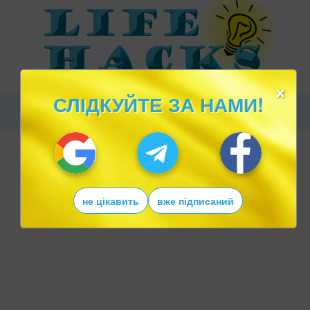
×
СЛІДКУЙТЕ ЗА НАМИ!
не цікавить
вже підписаний