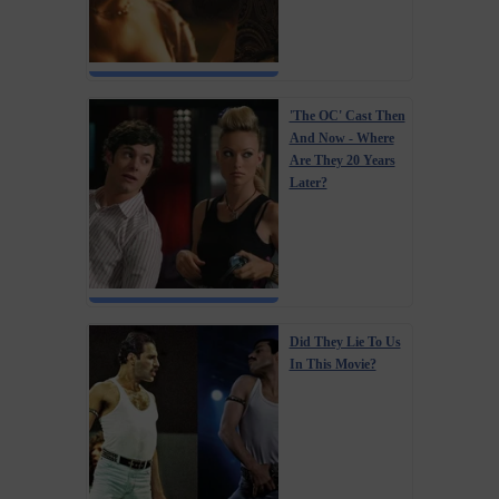
'The OC' Cast Then
And Now - Where
Are They 20 Years
Later?
Did They Lie To Us
In This Movie?