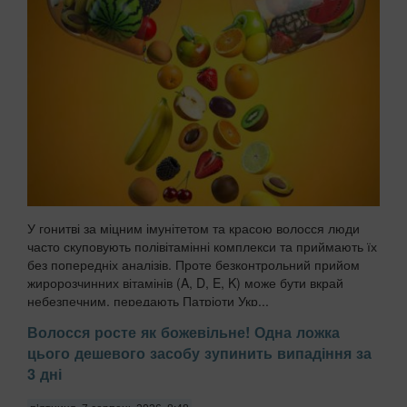
У гонитві за міцним імунітетом та красою волосся люди
часто скуповують полівітамінні комплекси та приймають їх
без попередніх аналізів. Проте безконтрольний прийом
жиророзчинних вітамінів (A, D, E, K) може бути вкрай
небезпечним, передають Патріоти Укр...
Волосся росте як божевільне! Одна ложка
цього дешевого засобу зупинить випадіння за
3 дні