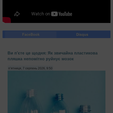
FaceBook
Disqus
Ви п'єте це щодня: Як звичайна пластикова
пляшка непомітно руйнує мозок
п’ятниця, 7 серпень 2026, 9:50