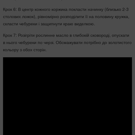
Крок 6: В центр кожного коржика покласти начинку (близько 2-3
столових ложок), рівномірно розподілити її на половину кружка,
скласти чебуреки і защипнути краю виделкою.
Крок 7: Розігріти рослинне масло в глибокій сковороді, опускати
в нього чебуреки по черзі. Обсмажувати потрібно до золотистого
кольору з обох сторін.