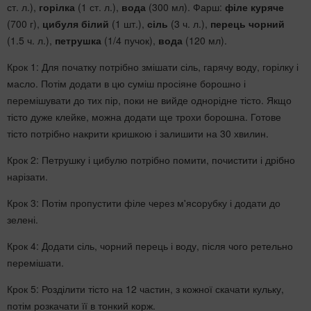
ст. л.),
горілка
(1 ст. л.),
вода
(300 мл). Фарш:
філе куряче
(700 г),
цибуля білий
(1 шт.),
сіль
(3 ч. л.),
перець чорний
(1.5 ч. л.),
петрушка
(1/4 пучок),
вода
(120 мл).
Крок 1: Для початку потрібно змішати сіль, гарячу воду, горілку і
масло. Потім додати в цю суміш просіяне борошно і
перемішувати до тих пір, поки не вийде однорідне тісто. Якщо
тісто дуже клейке, можна додати ще трохи борошна. Готове
тісто потрібно накрити кришкою і залишити на 30 хвилин.
Крок 2: Петрушку і цибулю потрібно помити, почистити і дрібно
нарізати.
Крок 3: Потім пропустити філе через м'ясорубку і додати до
зелені.
Крок 4: Додати сіль, чорний перець і воду, після чого ретельно
перемішати.
Крок 5: Розділити тісто на 12 частин, з кожної скачати кульку,
потім розкачати її в тонкий корж.