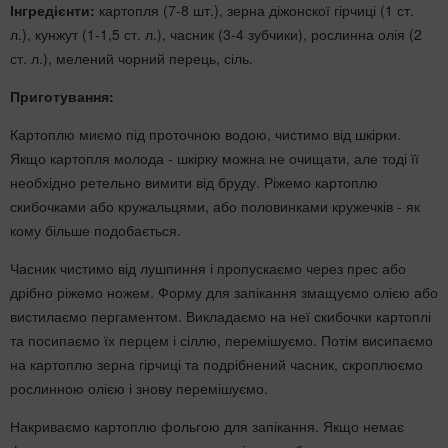
Інгредієнти:
картопля (7-8 шт.), зерна діжонскої гірчиці (1 ст.
л.), кунжут (1-1,5 ст. л.), часник (3-4 зубчики), рослинна олія (2
ст. л.), мелений чорний перець, сіль.
Приготування:
Картоплю миємо під проточною водою, чистимо від шкірки.
Якщо картопля молода - шкірку можна не очищати, але тоді її
необхідно ретельно вимити від бруду. Ріжемо картоплю
скибочками або кружальцями, або половинками кружечків - як
кому більше подобається.
Часник чистимо від лушпиння і пропускаємо через прес або
дрібно ріжемо ножем. Форму для запікання змащуємо олією або
вистилаємо пергаментом. Викладаємо на неї скибочки картоплі
та посипаємо їх перцем і сіллю, перемішуємо. Потім висипаємо
на картоплю зерна гірчиці та подрібнений часник, скроплюємо
рослинною олією і знову перемішуємо.
Накриваємо картоплю фольгою для запікання. Якщо немає