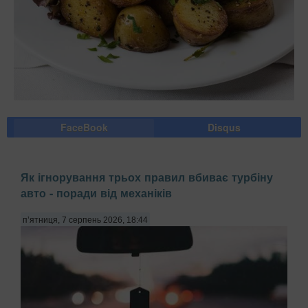
FaceBook
Disqus
Як ігнорування трьох правил вбиває турбіну
авто - поради від механіків
п’ятниця, 7 серпень 2026, 18:44