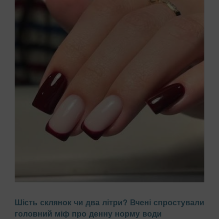
Багато жінок скаржаться на постійне розшарування нігтів,
Шість склянок чи два літри? Вчені спростували
звинувачуючи в цьому брак вітамінів або погану якість
головний міф про денну норму води
гель-лаку. Проте причиною часто є побутова хімія,