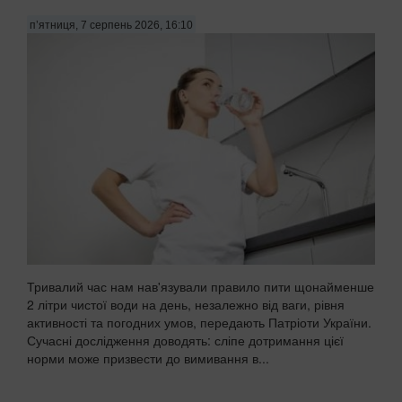
передають Патріоти України. Миття посуду чи прибирання
з використанням агресивних мийних за...
п’ятниця, 7 серпень 2026, 16:10
Тривалий час нам нав'язували правило пити щонайменше
2 літри чистої води на день, незалежно від ваги, рівня
активності та погодних умов, передають Патріоти України.
Сучасні дослідження доводять: сліпе дотримання цієї
норми може призвести до вимивання в...