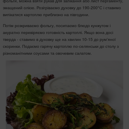
фольги, можна взяти рукав для запікання або лист пергаменту,
змащений олією. Розігріваємо духовку до 190-200°С і ставимо
випікатися картоплю приблизно на півгодини.
Потім розкриваємо фольгу, посипаємо блюдо кунжутом і
акуратно перевіряємо готовність картоплі. Якщо вона досі
тверда - ставимо в духовку ще на хвилин 10-15 до рум'яної
скоринки. Подаємо гарячу картоплю по-селянськи до столу з
різноманітними соусами та овочевим салатом.