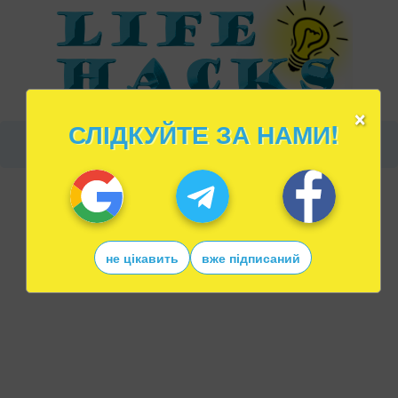
×
СЛІДКУЙТЕ ЗА НАМИ!
не цікавить
вже підписаний