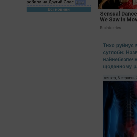
робили на Другий Спас
Блог
Всі новини
Sensual Dance
We Saw In Mov
Brainberries
Тихо руйнує 
суглоби: Наз
найнебезпечн
щоденному ра
четвер, 6 серпень 