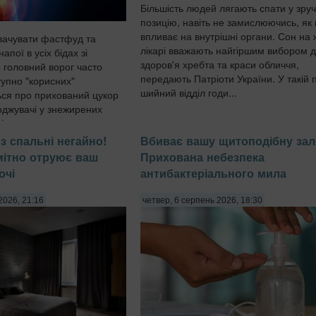
Більшість людей лягають спати у зру
позицію, навіть не замислюючись, як
впливає на внутрішні органи. Сон на 
вачувати фастфуд та
лікарі вважають найгіршим вибором 
напої в усіх бідах зі
здоров'я хребта та краси обличчя,
 головний ворог часто
передають Патріоти України. У такій п
тупно "корисних"
шийний відділ годи...
ься про прихований цукор
оджувачі у знежирених
і готових сн...
з спальні негайно!
Вбиває вашу щитоподібну зал
омітно отруює ваш
Прихована небезпека
очі
антибактеріального мила
2026, 21:16
четвер, 6 серпень 2026, 18:30