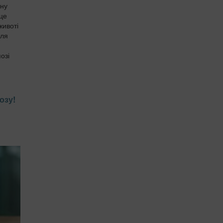
чну
 це
животі
для
озі
озу!