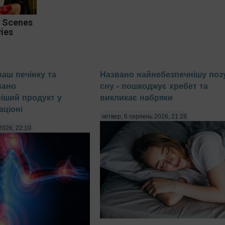
 Scenes
ies
ваш печінку та
Названо найнебезпечнішу поз
вано
сну - пошкоджує хребет та
іший продукт у
викликає набряки
ціоні
четвер, 6 серпень 2026, 21:28
2026, 22:10