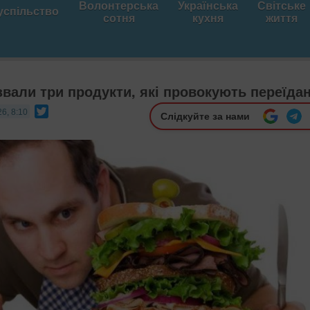
Волонтерська
Українська
Світське
успільство
сотня
кухня
життя
звали три продукти, які провокують переїда
Twitter
6, 8:10
Слідкуйте за нами