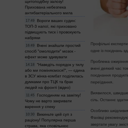
щитоподібну залозу!
Прихована небезпека
антибактеріального мила
Вороги ваших судин:
17:49
ТОП-3 напої, які приховано
підвищують тиск і провокують
набряки
Профільні експерти 
Вчені знайшли простий
16:49
одне із поєднань з
спосіб "омолодити" мозок -
ефект може здивувати
Проблема ожиріння 
"Наведіть порядок у тилу
14:18
вчені деякий час т
або ми поміняємося!", — єдина
поєднання продуктів
в ЗСУ жінка-комбат поділилась
думками про ТЦК та брак
переїдання.
людей на фронті (відео)
Виявилося, швидше з
Господиням на замітку!
11:45
сіль. Останнє здатн
Чому не варто закривати
варення у спеку
Особливо шкідливим
Викиньте цей суп з
10:30
Фахівці рекомендуют
раціону! Популярна перша
звертати увагу зміст
страва, яка сповільнює