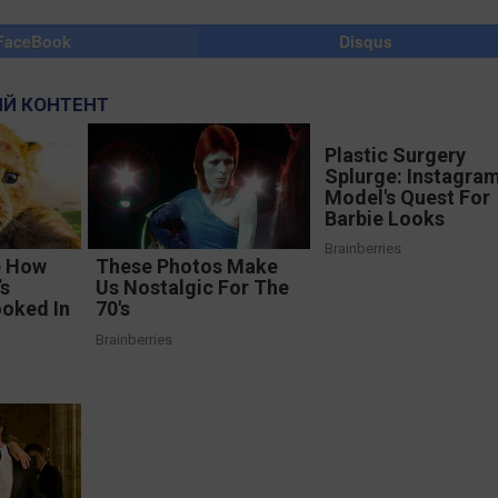
FaceBook
Disqus
Й КОНТЕНТ
Plastic Surgery
Splurge: Instagra
Model's Quest For
Barbie Looks
Brainberries
e How
These Photos Make
’s
Us Nostalgic For The
oked In
70's
Brainberries