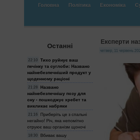
Головна
Політика
Економіка
С
Експерти на
Останні
четвер, 11 червень 202
Тихо руйнує ваш
22:10
печінку та суглоби: Названо
найнебезпечніший продукт у
щоденному раціоні
Названо
21:28
найнебезпечнішу позу для
сну - пошкоджує хребет та
викликає набряки
Приберіть це з спальні
21:16
негайно! Річ, яка непомітно
отруює ваш організм щоночі
Вбиває вашу
18:30