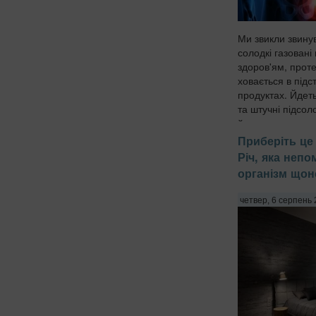
Ми звикли звину
солодкі газовані 
здоров'ям, проте
ховається в підс
продуктах. Йдет
та штучні підсол
йогуртах, соусах 
Приберіть це 
Річ, яка неп
організм щон
четвер, 6 серпень 