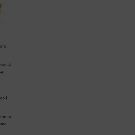
ого,
анські
ке
ор і
иропи.
ливо