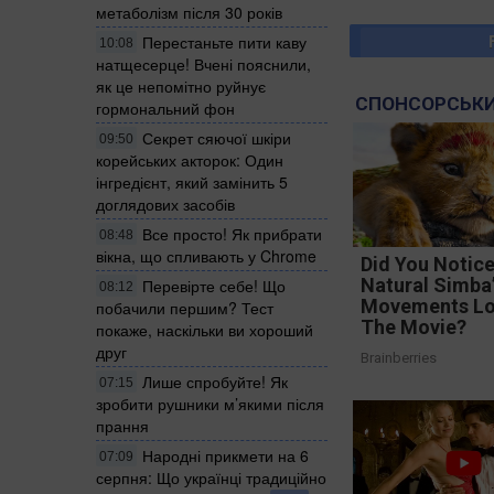
метаболізм після 30 років
Перестаньте пити каву
10:08
натщесерце! Вчені пояснили,
як це непомітно руйнує
СПОНСОРСЬКИ
гормональний фон
Секрет сяючої шкіри
09:50
корейських акторок: Один
інгредієнт, який замінить 5
доглядових засобів
Все просто! Як прибрати
08:48
вікна, що спливають у Chrome
Did You Notic
Natural Simba
Перевірте себе! Що
08:12
Movements Lo
побачили першим? Тест
The Movie?
покаже, наскільки ви хороший
друг
Brainberries
Лише спробуйте! Як
07:15
зробити рушники м’якими після
прання
Народні прикмети на 6
07:09
серпня: Що українці традиційно