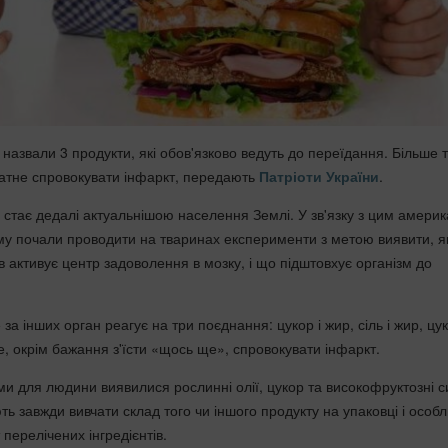
назвали 3 продукти, які обов'язково ведуть до переїдання. Більше т
датне спровокувати інфаркт, передають
Патріоти України
.
стає дедалі актуальнішою населення Землі. У зв'язку з цим америк
ому почали проводити на тваринах експерименти з метою виявити, я
 активує центр задоволення в мозку, і що підштовхує організм до
а інших орган реагує на три поєднання: цукор і жир, сіль і жир, цук
е, окрім бажання з'їсти «щось ще», спровокувати інфаркт.
и для людини виявилися рослинні олії, цукор та високофруктозні с
ь завжди вивчати склад того чи іншого продукту на упаковці і особ
 перелічених інгредієнтів.