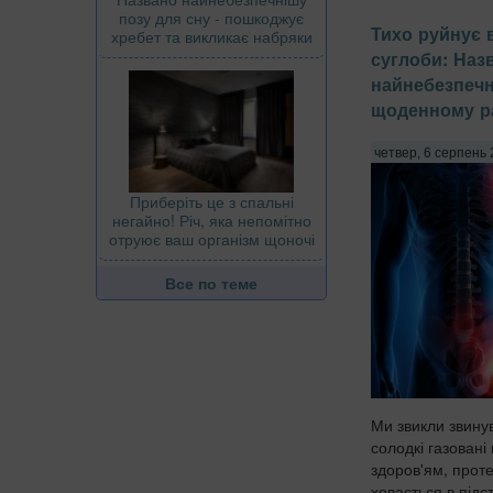
позу для сну - пошкоджує
Тихо руйнує 
хребет та викликає набряки
суглоби: Наз
найнебезпечн
щоденному ра
четвер, 6 серпень 
Приберіть це з спальні
негайно! Річ, яка непомітно
отруює ваш організм щоночі
Все по теме
Ми звикли звину
солодкі газовані 
здоров'ям, проте
ховається в підс