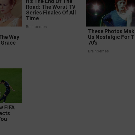
It's The End Of The
Road: The Worst TV
Series Finales Of All
Time
Brainberries
These Photos Mak
The Way
Us Nostalgic For 
 Grace
70's
Brainberries
w FIFA
acts
You