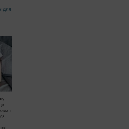
у для
чну
 це
животі
для
озі