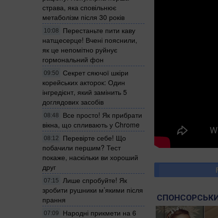
страва, яка сповільнює
метаболізм після 30 років
Перестаньте пити каву
10:08
натщесерце! Вчені пояснили,
як це непомітно руйнує
гормональний фон
Секрет сяючої шкіри
09:50
корейських акторок: Один
інгредієнт, який замінить 5
доглядових засобів
Все просто! Як прибрати
08:48
вікна, що спливають у Chrome
Перевірте себе! Що
08:12
побачили першим? Тест
покаже, наскільки ви хороший
друг
Лише спробуйте! Як
07:15
зробити рушники м’якими після
СПОНСОРСЬКИ
прання
Народні прикмети на 6
07:09