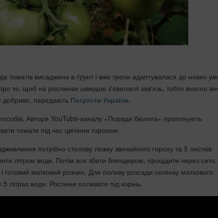
ада томатів висаджена в ґрунт і вже трохи адаптувалася до нових ум
про те, щоб на рослинах швидше з'явилася зав'язь, тобто вчасно вн
не добриво, передають
Патріоти України.
а способів. Автори YouTube-каналу «Поради біолога» пропонують
ати томати під час цвітіння горохом.
ідживлення потрібно столову ложку звичайного гороху та 5 листків
ити літром води. Потім все збити блендером, процідити через сито,
 і готовий матковий розчин. Для поливу розсади склянку маткового
 5 літрах води. Рослини поливати під корінь.