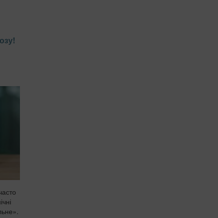
озу!
часто
ічні
льне».