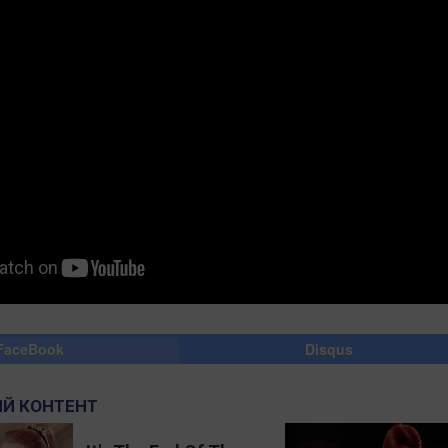
FaceBook
Disqus
Й КОНТЕНТ