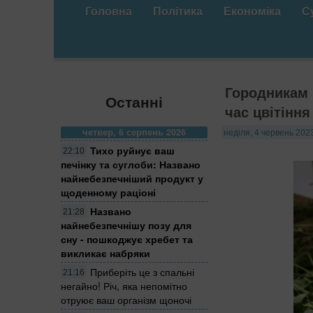
Головна
Політика
Економіка
С
Городникам 
Останні
час цвітіння
четвер, 6 серпень 2026
неділя, 4 червень 2023
Тихо руйнує ваш
22:10
печінку та суглоби: Названо
найнебезпечніший продукт у
щоденному раціоні
Названо
21:28
найнебезпечнішу позу для
сну - пошкоджує хребет та
викликає набряки
Приберіть це з спальні
21:16
негайно! Річ, яка непомітно
отруює ваш організм щоночі