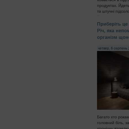
продуктах. Йдет
та штучні підсол
йогуртах, соусах 
Приберіть це 
Річ, яка неп
організм щон
четвер, 6 серпень 
Багато хто рока
головний біль, з
хронічну втомлю