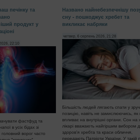
ваш печінку та
Названо найнебезпечнішу поз
вано
сну - пошкоджує хребет та
іший продукт у
викликає набряки
ціоні
четвер, 6 серпень 2026, 21:28
2026, 22:10
Більшість людей лягають спати у зру
позицію, навіть не замислюючись, як
впливає на внутрішні органи. Сон на 
вачувати фастфуд та
лікарі вважають найгіршим вибором 
напої в усіх бідах зі
здоров'я хребта та краси обличчя,
 головний ворог часто
передають Патріоти України. У такій п
тупно "корисних"