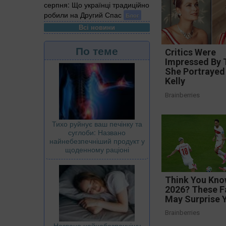
серпня: Що українці традиційно
робили на Другий Спас
Блог
Всі новини
По теме
Critics Were
Impressed By 
She Portrayed
Kelly
Brainberries
Тихо руйнує ваш печінку та
суглоби: Названо
найнебезпечніший продукт у
щоденному раціоні
Think You Kno
2026? These F
May Surprise 
Brainberries
Названо найнебезпечнішу