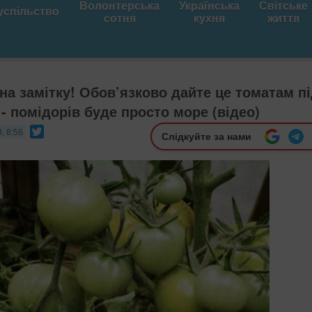
Волонтерська
Українська
Світське
успільство
сотня
кухня
життя
на замітку! Обов’язково дайте це томатам п
 - помідорів буде просто море (відео)
Twitter
, 8:56
Слідкуйте за нами