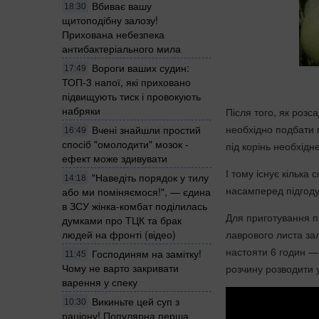
Вбиває вашу
18:30
щитоподібну залозу!
Прихована небезпека
антибактеріального мила
Вороги ваших судин:
17:49
ТОП-3 напої, які приховано
підвищують тиск і провокують
набряки
Після того, як розс
необхідно подбати 
Вчені знайшли простий
16:49
спосіб "омолодити" мозок -
під корінь необхід
ефект може здивувати
І тому існує кільк
"Наведіть порядок у тилу
14:18
насамперед підгодув
або ми поміняємося!", — єдина
в ЗСУ жінка-комбат поділилась
Для приготування п
думками про ТЦК та брак
людей на фронті (відео)
лаврового листа зал
настояти 6 годин —
Господиням на замітку!
11:45
Чому не варто закривати
розчину розводити у
варення у спеку
Викиньте цей суп з
10:30
раціону! Популярна перша