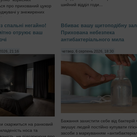
шийний відділ годи...
ься про прихований цукор
оджувачі у знежирених
і готових сн...
з спальні негайно!
Вбиває вашу щитоподібну зал
омітно отруює ваш
Прихована небезпека
очі
антибактеріального мила
2026, 21:16
четвер, 6 серпень 2026, 18:30
Бажання захистити себе від бактерій 
ми скаржиться на ранковий
змушує людей постійно купувати гігієн
акладеність носа та
засоби з маркуванням «антибактеріа
ваність, не підозрюючи про