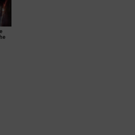
e
The